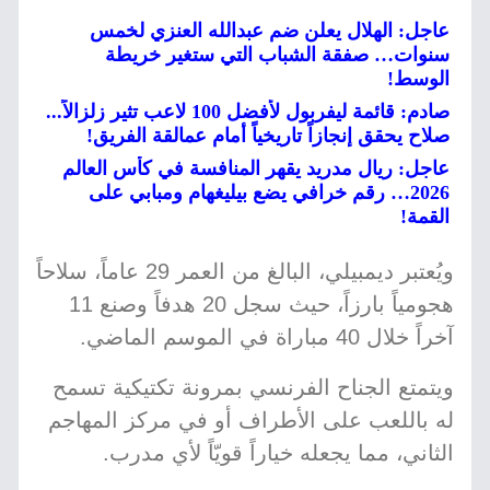
عاجل: الهلال يعلن ضم عبدالله العنزي لخمس
سنوات… صفقة الشباب التي ستغير خريطة
الوسط!
صادم: قائمة ليفربول لأفضل 100 لاعب تثير زلزالاً...
صلاح يحقق إنجازاً تاريخياً أمام عمالقة الفريق!
عاجل: ريال مدريد يقهر المنافسة في كأس العالم
2026… رقم خرافي يضع بيليغهام ومبابي على
القمة!
ويُعتبر ديمبيلي، البالغ من العمر 29 عاماً، سلاحاً
هجومياً بارزاً، حيث سجل 20 هدفاً وصنع 11
آخراً خلال 40 مباراة في الموسم الماضي.
ويتمتع الجناح الفرنسي بمرونة تكتيكية تسمح
له باللعب على الأطراف أو في مركز المهاجم
الثاني، مما يجعله خياراً قويّاً لأي مدرب.