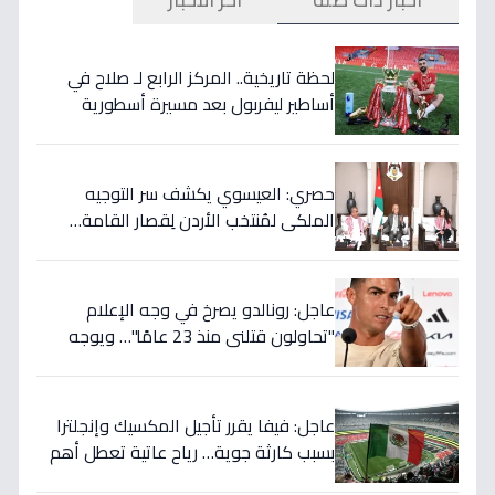
لحظة تاريخية.. المركز الرابع لـ صلاح في
أساطير ليفربول بعد مسيرة أسطورية
ستستمر للأجيال!
حصري: العيسوي يكشف سر التوجيه
الملكي لمُنتخب الأردن لِقصار القامة…
ويربطه بأحلام كأس العالم بالمغرب!
عاجل: رونالدو يصرخ في وجه الإعلام
"تحاولون قتلني منذ 23 عامًا"… ويوجه
صدمة بالتهديد الخطير قبل معركة إسبانيا
الحاسمة!
عاجل: فيفا يقرر تأجيل المكسيك وإنجلترا
بسبب كارثة جوية… رياح عاتية تعطل أهم
مباريات العالم