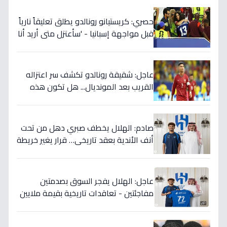
حصري: كريستيانو رونالدو يطلق تعليقاً نارياً
قبل مواجهة إسبانيا - 'سأعتزل متى أريد أنا
وليس أنتم… نهاية عصر؟'
عاجل: شقيقة رونالدو تكشف سر اعتزاله
القريب بعد المونديال... هل تكون هذه
رقصته الأخيرة بالفعل؟
صادم: الهلال يخطف صبري دهل من تحت
أنف الأندية بعقد تاريخي… قرار يغير خريطة
الدوري 5 سنوات!
عاجل: الهلال يفجر السوق بصدمتين
مفاجئتين - تعاقدات تاريخية بقيمة ملايين
تضمن بطولات الموسم الجديد!