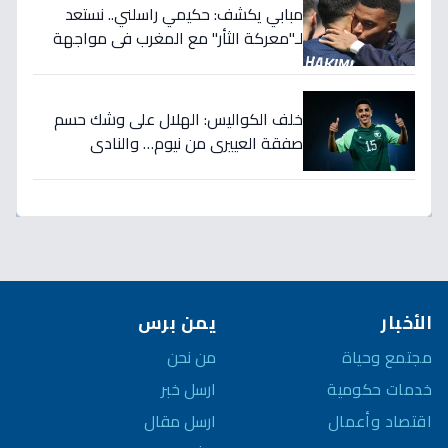
مبابي يكشف: حكيمي راسلني.. نستعد
لـ"معركة الثأر" مع المغرب في مواجهة
الثمانية بكأس العالم!
خلف الكواليس: الهلال على وشك حسم
صفقة العييري من نيوم… والنادي
المنافس قد يخسر المعركة!
الأخبار
يمن برس
مجتمع وحياة
من نحن
خدمات حكومية
ارسل خبر
اقتصاد وأعمال
ارسل مقال