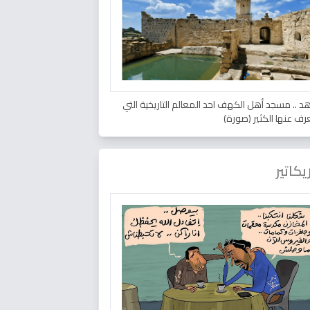
د .. مسجد أهل الكهف احد المعالم التاريخية التي
عرف عنها الكثير (صورة)
يكاتير