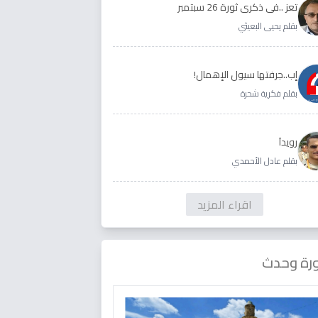
تعز ..في ذكرى ثورة 26 سبتمبر
بقلم يحيى البعيثي
إب..جرفتها سيول الإهمال!
بقلم فكرية شحرة
رويداَ
بقلم عادل الأحمدي
اقراء المزيد
رة وحدث