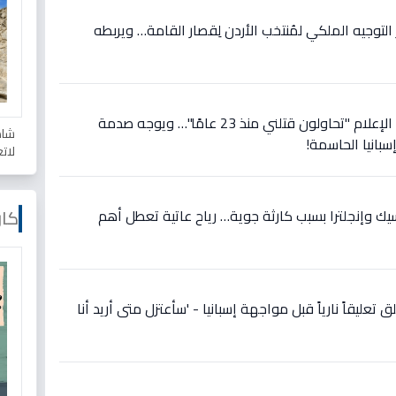
وجيه الملكي لمُنتخب الأردن لِقصار القامة… ويربطه
عاجل: رونالدو يصرخ في وجه الإعلام "تحاولون قتلني منذ 23 عامًا"… ويوجه صدمة
شاه
سبانيا الحاسمة!
لات
كار
سيك وإنجلترا بسبب كارثة جوية… رياح عاتية تعطل أهم
 تعليقاً نارياً قبل مواجهة إسبانيا - 'سأعتزل متى أريد أنا