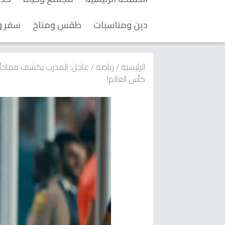
دين ومناسبات
طقس ومناخ
سفر و
الرئيسية
/
رياضة
/
عاجل: المدرب يكشف مفاجأة ع
كأس العالم!