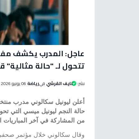
عاجل: المدرب يكشف مفاج
تتحول لـ "حالة مثالية" ق
نشر:
نايف القرشي
في
رياضة
06 يونيو 2026 الساعة 07:55 مساءاً
أعلن ليونيل سكالوني مدرب منتخب
حالة النجم ليونيل ميسي التي تح
من المشاركة في آخر المباريات ال
وقال سكالوني خلال مؤتمر صحفي في