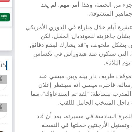
زء من الحصة، وهذا أمر مهم. لم يعد
ماهير المتشوقة.
صيب قبل عشرة أيام خلال مباراة في الدوري الأمريكي
اً بشأن جاهزيته للمونديال المقبل. لكن
سن بشكل ملحوظ، و"قد يشارك لبضع دقائق
ن"، التي ستكون ضد هندوراس في تكساس
م الثلاثاء.
كتا
موقف طريف دار بينه وبين ميسي عند
رسالة، فأخبره ميسي أنه سينتظر إعلان
 المدرب ببساطة: "لقد تم استدعاؤك"، مما
 داخل المنتخب الحامل لللقب.
مرة السادسة في مسيرته، بعد أن قاد
لأرجنتين للتتويج في نسخة 2022. وتستهل الأرجنتين حملتها في النسخة