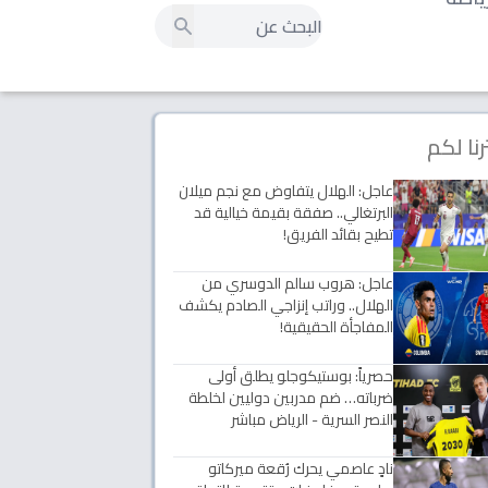
رنا لكم
عاجل: الهلال يتفاوض مع نجم ميلان
البرتغالي.. صفقة بقيمة خيالية قد
تطيح بقائد الفريق!
عاجل: هروب سالم الدوسري من
الهلال.. وراتب إنزاجي الصادم يكشف
المفاجأة الحقيقية!
حصرياً: بوستيكوجلو يطلق أولى
ضرباته… ضم مدربين دوليين لخلطة
النصر السرية - الرياض مباشر
نادٍ عاصمي يحرك رُقعة ميركاتو