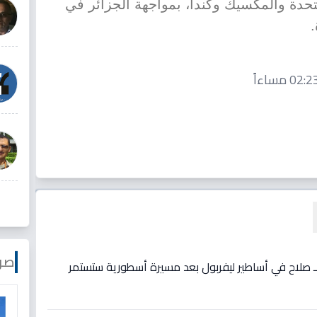
متحدة والمكسيك وكندا، بمواجهة الجزائر في
صو
ع لـ صلاح في أساطير ليفربول بعد مسيرة أسطورية ستستمر