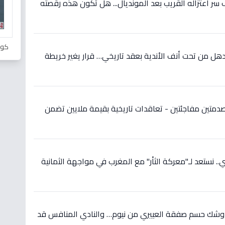
ر اعتزاله القريب بعد المونديال... هل تكون هذه رقصته
كور
ل من تحت أنف الأندية بعقد تاريخي… قرار يغير خريطة
دمتين مفاجئتين - تعاقدات تاريخية بقيمة ملايين تضمن
 نستعد لـ"معركة الثأر" مع المغرب في مواجهة الثمانية
 وشك حسم صفقة العييري من نيوم… والنادي المنافس قد