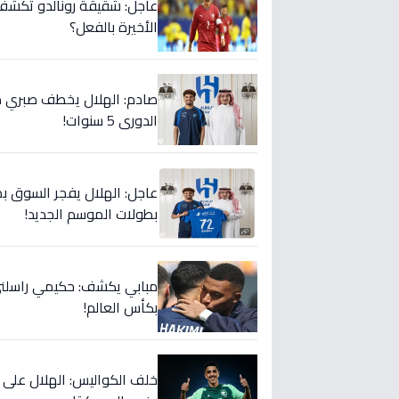
عاجل: شقيقة رونالدو تكشف س
الأخيرة بالفعل؟
صادم: الهلال يخطف صبري ده
الدوري 5 سنوات!
عاجل: الهلال يفجر السوق بص
بطولات الموسم الجديد!
مبابي يكشف: حكيمي راسلني..
بكأس العالم!
خلف الكواليس: الهلال على