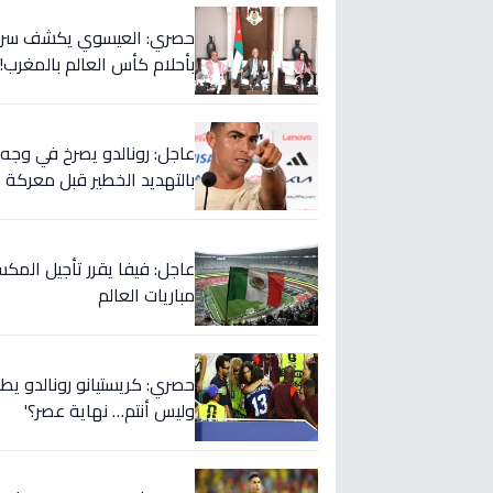
حصري: العيسوي يكشف سر الت
بأحلام كأس العالم بالمغرب!
بالتهديد الخطير قبل معركة إ
عاجل: فيفا يقرر تأجيل المك
مباريات العالم
حصري: كريستيانو رونالدو يطلق
وليس أنتم… نهاية عصر؟'