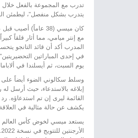
تدرب مع المجموعة بالفعل خلال ج
يتدرب بشكل منفصل"، ليطمئن الج
كان ميسي (38 عاماً) أ
مع إنتر ميامي، مما أثار قلقاً كبير
المدرب أكد أن قائد التانجو يتح
في إحدى المباراتين التحضيريتي
يوم السبت، ثم أيسلندا في ألاباما يو
وسلط سكالوني الضوء أيضاً على 
إبلاغه بالاستدعاء، حيث أرسل له 
القائمة ليرى إن تم استدعاؤه. رد
يكشف عن حالة مثالية في العلاقة
يستعد ميسي لخوض كأس العالم لل
ا