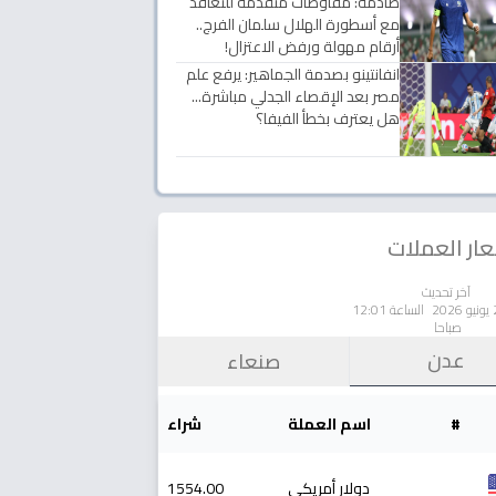
صادمة: مفاوضات متقدمة للتعاقد
مع أسطورة الهلال سلمان الفرج..
أرقام مهولة ورفض الاعتزال!
انفانتينو بصدمة الجماهير: يرفع علم
مصر بعد الإقصاء الجدلي مباشرة...
هل يعترف بخطأ الفيفا؟
ار العملات
آخر تحديث
الساعة 12:01
صباحا
عدن
صنعاء
#
اسم العملة
شراء
دولار أمريكي
1554.00