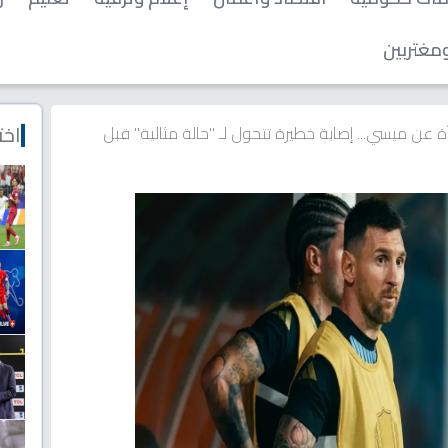
مغتربين
اخت
ن ميسي... إصابة خطيرة تتحول لـ "حالة مثالية" قبل