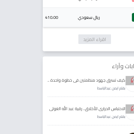
ريال سعودي
410.00
اقراء المزيد
بات وآراء
كيف تسرق جهود منظمتين في خطوة واحدة ..
الأجابة لدى رقية عبد الله الغولي وغدير طيره
بقلم ايمن عبدالباسط
الاحتباس الحراري للأخلاق.. رقية عبد الله الغولي
وغدير طيره نموذجا
بقلم ايمن عبدالباسط