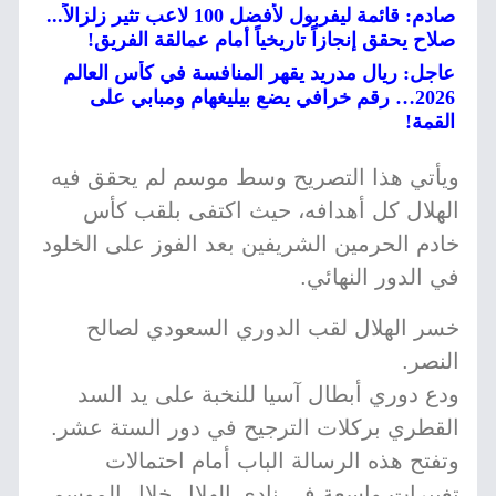
صادم: قائمة ليفربول لأفضل 100 لاعب تثير زلزالاً...
صلاح يحقق إنجازاً تاريخياً أمام عمالقة الفريق!
عاجل: ريال مدريد يقهر المنافسة في كأس العالم
2026… رقم خرافي يضع بيليغهام ومبابي على
القمة!
ويأتي هذا التصريح وسط موسم لم يحقق فيه
الهلال كل أهدافه، حيث اكتفى بلقب كأس
خادم الحرمين الشريفين بعد الفوز على الخلود
في الدور النهائي.
خسر الهلال لقب الدوري السعودي لصالح
النصر.
ودع دوري أبطال آسيا للنخبة على يد السد
القطري بركلات الترجيح في دور الستة عشر.
وتفتح هذه الرسالة الباب أمام احتمالات
تغييرات واسعة في نادي الهلال خلال الموسم