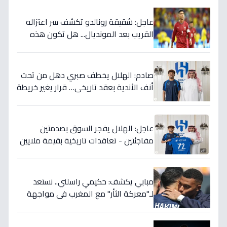
عاجل: شقيقة رونالدو تكشف سر اعتزاله
القريب بعد المونديال... هل تكون هذه
رقصته الأخيرة بالفعل؟
صادم: الهلال يخطف صبري دهل من تحت
أنف الأندية بعقد تاريخي… قرار يغير خريطة
الدوري 5 سنوات!
عاجل: الهلال يفجر السوق بصدمتين
مفاجئتين - تعاقدات تاريخية بقيمة ملايين
تضمن بطولات الموسم الجديد!
مبابي يكشف: حكيمي راسلني.. نستعد
لـ"معركة الثأر" مع المغرب في مواجهة
الثمانية بكأس العالم!