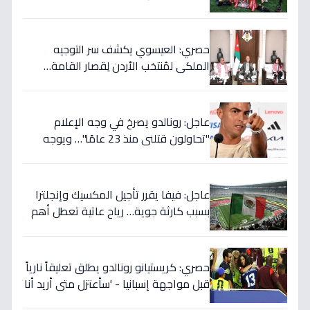
ستستمر للأجيال!
حصري: العيسوي يكشف سر التوجيه
الملكي لمُنتخب الأردن لِقصار القامة…
ويربطه بأحلام كأس العالم بالمغرب!
عاجل: رونالدو يصرخ في وجه الإعلام
"تحاولون قتلني منذ 23 عامًا"… ويوجه
صدمة بالتهديد الخطير قبل معركة إسبانيا
الحاسمة!
عاجل: فيفا يقرر تأجيل المكسيك وإنجلترا
بسبب كارثة جوية… رياح عاتية تعطل أهم
مباريات العالم
حصري: كريستيانو رونالدو يطلق تعليقاً نارياً
قبل مواجهة إسبانيا - 'سأعتزل متى أريد أنا
وليس أنتم… نهاية عصر؟'