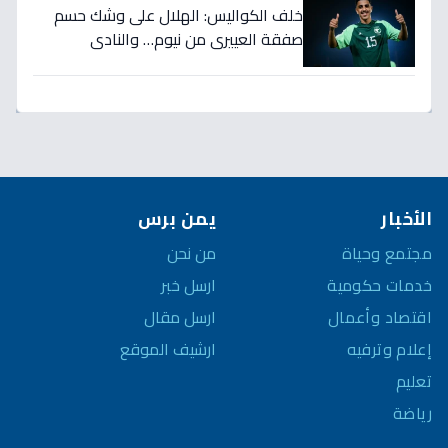
خلف الكواليس: الهلال على وشك حسم
صفقة العييري من نيوم… والنادي
المنافس قد يخسر المعركة!
الأخبار
يمن برس
مجتمع وحياة
من نحن
خدمات حكومية
ارسل خبر
اقتصاد وأعمال
ارسل مقال
إعلام وترفيه
ارشيف الموقع
تعليم
رياضة