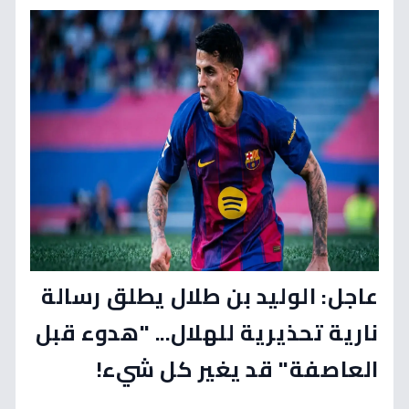
عاجل: الوليد بن طلال يطلق رسالة
نارية تحذيرية للهلال... "هدوء قبل
العاصفة" قد يغير كل شيء!