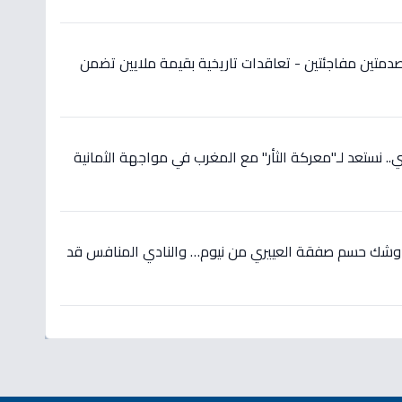
دمتين مفاجئتين - تعاقدات تاريخية بقيمة ملايين تضمن
 نستعد لـ"معركة الثأر" مع المغرب في مواجهة الثمانية
 وشك حسم صفقة العييري من نيوم… والنادي المنافس قد