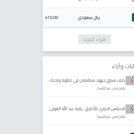
ريال سعودي
410.00
اقراء المزيد
بات وآراء
كيف تسرق جهود منظمتين في خطوة واحدة ..
الأجابة لدى رقية عبد الله الغولي وغدير طيره
بقلم ايمن عبدالباسط
الاحتباس الحراري للأخلاق.. رقية عبد الله الغولي
وغدير طيره نموذجا
بقلم ايمن عبدالباسط