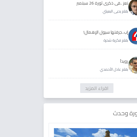
تعز ..في ذكرى ثورة 26 سبتمبر
بقلم يحيى البعيثي
إب..جرفتها سيول الإهمال!
بقلم فكرية شحرة
رويداَ
بقلم عادل الأحمدي
اقراء المزيد
رة وحدث