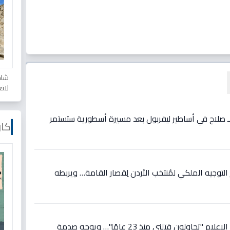
شاه
لات
ع لـ صلاح في أساطير ليفربول بعد مسيرة أسطورية ستستمر
كار
وجيه الملكي لمُنتخب الأردن لِقصار القامة… ويربطه
عاجل: رونالدو يصرخ في وجه الإعلام "تحاولون قتلني منذ 23 عامًا"… ويوجه صدمة