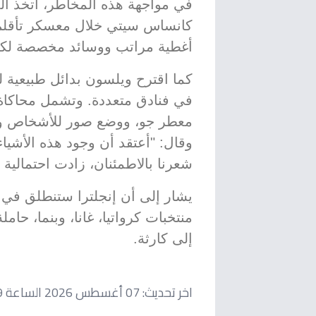
في مواجهة هذه المخاطر، اتخذ المن
كانساس سيتي خلال معسكر تأقلم ف
أغطية مراتب ووسائد مخصصة لكل
كما اقترح ويلسون بدائل طبيعية ل
في فنادق متعددة. وتشمل محاكاة 
معطر جو، ووضع صور للأشخاص والأ
وقال: "أعتقد أن وجود هذه الأشياء 
شعرنا بالاطمئنان، زادت احتمالية
منتخبات كرواتيا، غانا، وبنما، حام
إلى كارثة.
اخر تحديث:
07 أغسطس 2026 الساعة 08:09 صباحاً