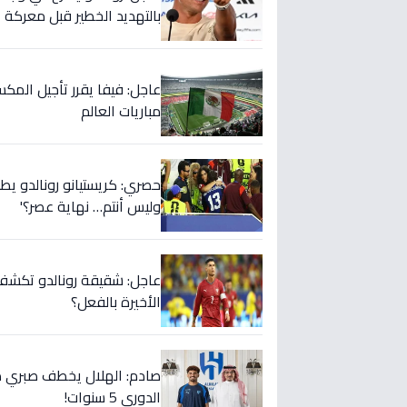
بالتهديد الخطير قبل معركة إ
عاجل: فيفا يقرر تأجيل المك
مباريات العالم
حصري: كريستيانو رونالدو يطلق
وليس أنتم… نهاية عصر؟'
عاجل: شقيقة رونالدو تكشف س
الأخيرة بالفعل؟
صادم: الهلال يخطف صبري ده
الدوري 5 سنوات!