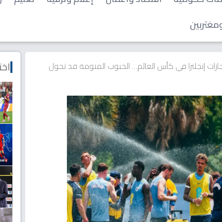
مغتربين
اخت
إنجازات إنجلترا في كأس العالم… الحبوب المنومة قد تحول