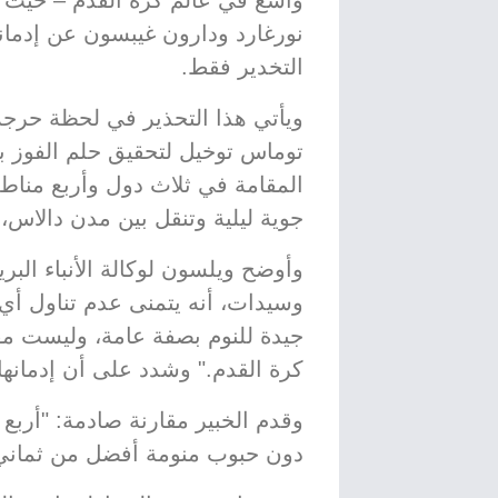
واسع في عالم كرة القدم – حيث 
نورغارد ودارون غيبسون عن إدمانه
التخدير فقط.
ويأتي هذا التحذير في لحظة حرجة
المقامة في ثلاث دول وأربع مناطق
جوية ليلية وتنقل بين مدن دالاس
وأوضح ويلسون لوكالة الأنباء البريط
وسيدات، أنه يتمنى عدم تناول أي 
جيدة للنوم بصفة عامة، وليست مف
كرة القدم." وشدد على أن إدمانها ي
وقدم الخبير مقارنة صادمة: "أربع 
دون حبوب منومة أفضل من ثماني 