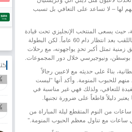
تحدث لاعبون مثل ديلي آلي وكريستيان
م لها – لا تساعد على التعافي بل تسبب
، حيث يسعى المنتخب الإنجليزي تحت قيادة
توماس توخيل لتحقيق حلم الفوز باللقب بعد انتظار دام 60 عاماً. لكن البطولة
 زمنية تمثل أكبر تحدٍ يواجهونه، مع رحلات
، بوسطن، ونيوجيرسي خلال دور المجموعات.
كتا
انية، بناءً على حديثه مع لاعبين رجالاً
منهم للحبوب المنومة. وأكد أنها "ليست
يدة للتعافي، ولذلك فهي غير مناسبة في
عتبر دليلاً قاطعاً على ضرورة تجنبها.
ساعات من النوم المتقطع ليلة المباراة من
ساعات مع تناول معظم الحبوب المنومة."