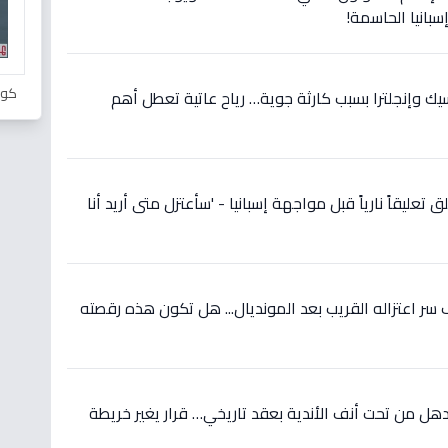
سبانيا الحاسمة!
كور
سيك وإنجلترا بسبب كارثة جوية… رياح عاتية تعطل أهم
 تعليقاً نارياً قبل مواجهة إسبانيا - 'سأعتزل متى أريد أنا
ر اعتزاله القريب بعد المونديال... هل تكون هذه رقصته
ل من تحت أنف الأندية بعقد تاريخي… قرار يغير خريطة