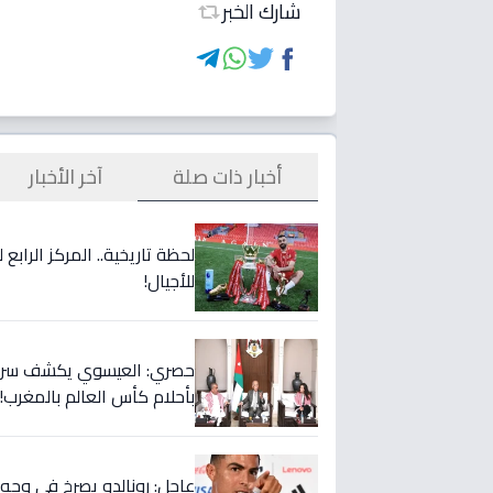
شارك الخبر
أخبار ذات صلة
آخر الأخبار
لحظة تاريخية.. المركز الراب
للأجيال!
حصري: العيسوي يكشف سر الت
بأحلام كأس العالم بالمغرب!