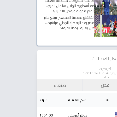
صادمة: مفاوضات متقدمة للتعاقد
مع أسطورة الهلال سلمان الفرج..
أرقام مهولة ورفض الاعتزال!
انفانتينو بصدمة الجماهير: يرفع علم
مصر بعد الإقصاء الجدلي مباشرة...
هل يعترف بخطأ الفيفا؟
ار العملات
آخر تحديث
الساعة 12:01
صباحا
عدن
صنعاء
#
اسم العملة
شراء
دولار أمريكي
1554.00