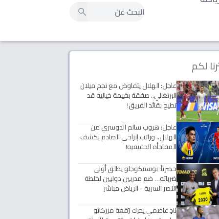
رنا لكم
عاجل: الهلال يتفاوض مع نجم ميلان
البرتغالي.. صفقة بقيمة خيالية قد
تطيح بقائد الفريق!
عاجل: هروب سالم الدوسري من
الهلال.. وراتب إنزاجي الصادم يكشف
المفاجأة الحقيقية!
حصرياً: بوستيكوجلو يطلق أولى
ضرباته… ضم مدربين دوليين لخلطة
النصر السرية - الرياض مباشر
نادٍ عاصمي يحرك رُقعة ميركاتو