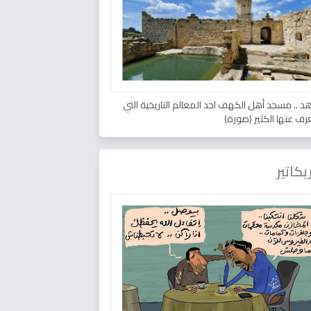
د .. مسجد أهل الكهف احد المعالم التاريخية التي
عرف عنها الكثير (صورة)
يكاتير