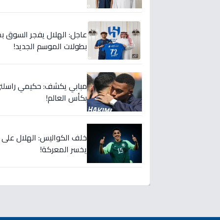
عاجل: الهلال يفجر السوق بص
بطولات الموسم الجديد!
مبابي يكشف: حكيمي راسلني..
بكأس العالم!
خلف الكواليس: الهلال على
يخسر المعركة!