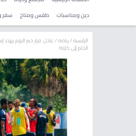
دين ومناسبات
طقس ومناخ
سفر و
الرئيسية
/
رياضة
/
عاجل: قرار خبير النوم يهدد 
الحلم إلى كارثة!