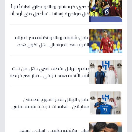
حصري: كريستيانو رونالدو يطلق تعليقاً نارياً
قبل مواجهة إسبانيا - 'سأعتزل متى أريد أنا
وليس أنتم… نهاية عصر؟'
عاجل: شقيقة رونالدو تكشف سر اعتزاله
القريب بعد المونديال... هل تكون هذه
رقصته الأخيرة بالفعل؟
صادم: الهلال يخطف صبري دهل من تحت
أنف الأندية بعقد تاريخي… قرار يغير خريطة
الدوري 5 سنوات!
عاجل: الهلال يفجر السوق بصدمتين
مفاجئتين - تعاقدات تاريخية بقيمة ملايين
تضمن بطولات الموسم الجديد!
مبابي يكشف: حكيمي راسلني.. نستعد