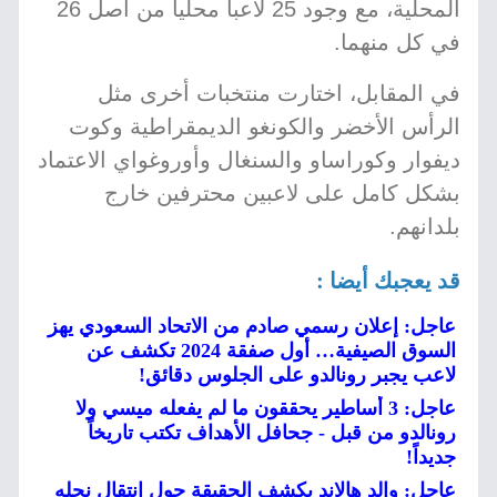
المحلية، مع وجود 25 لاعباً محلياً من أصل 26
في كل منهما.
في المقابل، اختارت منتخبات أخرى مثل
الرأس الأخضر والكونغو الديمقراطية وكوت
ديفوار وكوراساو والسنغال وأوروغواي الاعتماد
بشكل كامل على لاعبين محترفين خارج
بلدانهم.
قد يعجبك أيضا :
عاجل: إعلان رسمي صادم من الاتحاد السعودي يهز
السوق الصيفية… أول صفقة 2024 تكشف عن
لاعب يجبر رونالدو على الجلوس دقائق!
عاجل: 3 أساطير يحققون ما لم يفعله ميسي ولا
رونالدو من قبل - جحافل الأهداف تكتب تاريخاً
جديداً!
عاجل: والد هالاند يكشف الحقيقة حول انتقال نجله