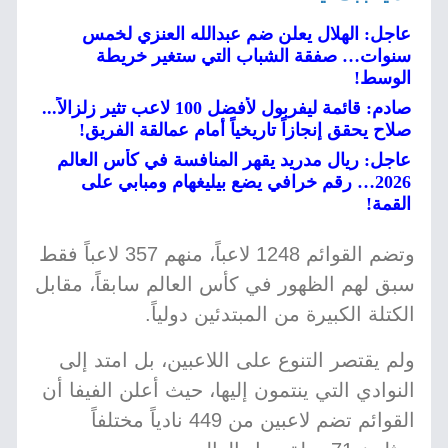
عاجل: الهلال يعلن ضم عبدالله العنزي لخمس
سنوات… صفقة الشباب التي ستغير خريطة
الوسط!
صادم: قائمة ليفربول لأفضل 100 لاعب تثير زلزالاً...
صلاح يحقق إنجازاً تاريخياً أمام عمالقة الفريق!
عاجل: ريال مدريد يقهر المنافسة في كأس العالم
2026… رقم خرافي يضع بيليغهام ومبابي على
القمة!
وتضم القوائم 1248 لاعباً، منهم 357 لاعباً فقط
سبق لهم الظهور في كأس العالم سابقاً، مقابل
الكتلة الكبيرة من المبتدئين دولياً.
ولم يقتصر التنوع على اللاعبين، بل امتد إلى
النوادي التي ينتمون إليها، حيث أعلن الفيفا أن
القوائم تضم لاعبين من 449 نادياً مختلفاً