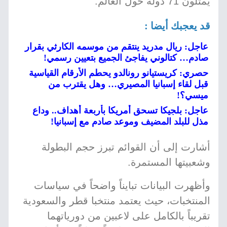
يمثلون 71 دولة حول العالم.
قد يعجبك أيضا :
عاجل: ريال مدريد ينتقم من موسمه الكارثي بقرار
صادم… كتالوني يفاجئ الجميع بتعيين رسمي!
حصري: كريستيانو رونالدو يحطم الأرقام القياسية
قبل لقاء إسبانيا المصيري… وهل يقترب من
ميسي؟!
عاجل: بلجيكا تسحق أمريكا بأربعة أهداف.. وداع
مذل للبلد المضيف وموعد صادم مع إسبانيا!
أشارت إلى أن القوائم تبرز حجم البطولة
وشعبيتها المستمرة.
وأظهرت البيانات تبايناً واضحاً في سياسات
المنتخبات، حيث يعتمد منتخبا قطر والسعودية
تقريباً بالكامل على لاعبين من دورياتهما