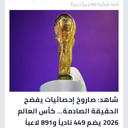
449 نادياً و891 لاعباً جديداً!
شاهد: صاروخ إحصائيات يفضح
الحقيقة الصادمة… كأس العالم
2026 يضم 449 نادياً و891 لاعباً