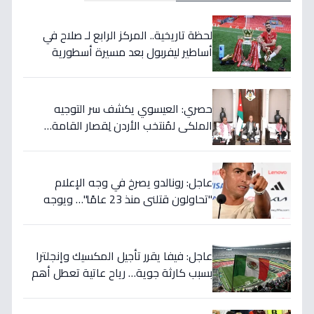
لحظة تاريخية.. المركز الرابع لـ صلاح في
أساطير ليفربول بعد مسيرة أسطورية
ستستمر للأجيال!
حصري: العيسوي يكشف سر التوجيه
الملكي لمُنتخب الأردن لِقصار القامة…
ويربطه بأحلام كأس العالم بالمغرب!
عاجل: رونالدو يصرخ في وجه الإعلام
"تحاولون قتلني منذ 23 عامًا"… ويوجه
صدمة بالتهديد الخطير قبل معركة إسبانيا
الحاسمة!
عاجل: فيفا يقرر تأجيل المكسيك وإنجلترا
بسبب كارثة جوية… رياح عاتية تعطل أهم
مباريات العالم