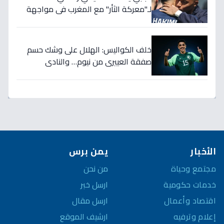
لـ"معركة الثأر" مع المغرب في مواجهة
الثمانية بكأس العالم!
خلف الكواليس: الهلال على وشك حسم
صفقة العييري من نيوم… والنادي
المنافس قد يخسر المعركة!
الأخبار
يمن برس
مجتمع وحياة
من نحن
خدمات حكومية
ارسل خبر
اقتصاد وأعمال
ارسل مقال
إعلام وترفيه
ارشيف الموقع