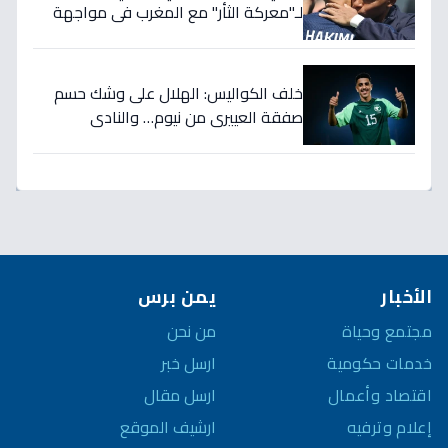
لـ"معركة الثأر" مع المغرب في مواجهة
الثمانية بكأس العالم!
خلف الكواليس: الهلال على وشك حسم
صفقة العييري من نيوم… والنادي
المنافس قد يخسر المعركة!
الأخبار
يمن برس
مجتمع وحياة
من نحن
خدمات حكومية
ارسل خبر
اقتصاد وأعمال
ارسل مقال
إعلام وترفيه
ارشيف الموقع