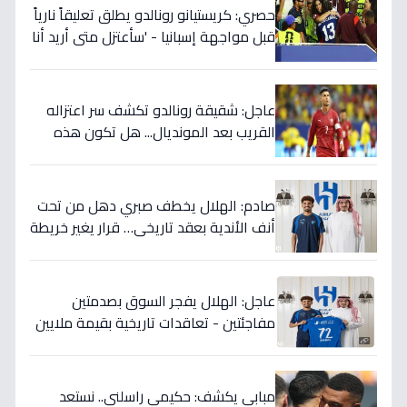
حصري: كريستيانو رونالدو يطلق تعليقاً نارياً
قبل مواجهة إسبانيا - 'سأعتزل متى أريد أنا
وليس أنتم… نهاية عصر؟'
عاجل: شقيقة رونالدو تكشف سر اعتزاله
القريب بعد المونديال... هل تكون هذه
رقصته الأخيرة بالفعل؟
صادم: الهلال يخطف صبري دهل من تحت
أنف الأندية بعقد تاريخي… قرار يغير خريطة
الدوري 5 سنوات!
عاجل: الهلال يفجر السوق بصدمتين
مفاجئتين - تعاقدات تاريخية بقيمة ملايين
تضمن بطولات الموسم الجديد!
مبابي يكشف: حكيمي راسلني.. نستعد