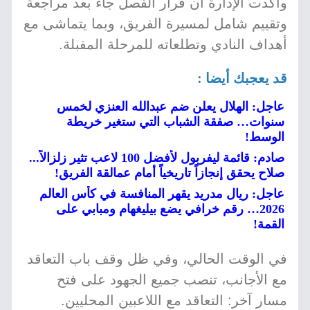
وأكدت الإدارة أن قرار الفصل جاء بعد مراجعة
وتقييم شامل لمسيرة الفريق، وبما يتماشى مع
أهداف النادي وتطلعاته للمرحلة المقبلة.
قد يعجبك أيضا :
عاجل: الهلال يعلن ضم عبدالله العنزي لخمس
سنوات… صفقة الشباب التي ستغير خريطة
الوسط!
صادم: قائمة ليفربول لأفضل 100 لاعب تثير زلزالاً...
صلاح يحقق إنجازاً تاريخياً أمام عمالقة الفريق!
عاجل: ريال مدريد يقهر المنافسة في كأس العالم
2026… رقم خرافي يضع بيليغهام ومبابي على
القمة!
في الوقت الحالي، وفي ظل وقف باب التعاقد
مع الأجانب، تنصب جميع الجهود على فتح
مسار آخر: التعاقد مع اللاعبين المحليين.