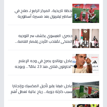
لحظة تاريخية.. المركز الرابع لـ صلاح في
أساطير ليفربول بعد مسيرة أسطورية
ستستمر للأجيال!
حصري: العيسوي يكشف سر التوجيه
الملكي لمُنتخب الأردن لِقصار القامة…
ويربطه بأحلام كأس العالم بالمغرب!
عاجل: رونالدو يصرخ في وجه الإعلام
"تحاولون قتلني منذ 23 عامًا"… ويوجه
صدمة بالتهديد الخطير قبل معركة إسبانيا
الحاسمة!
عاجل: فيفا يقرر تأجيل المكسيك وإنجلترا
بسبب كارثة جوية… رياح عاتية تعطل أهم
مباريات العالم