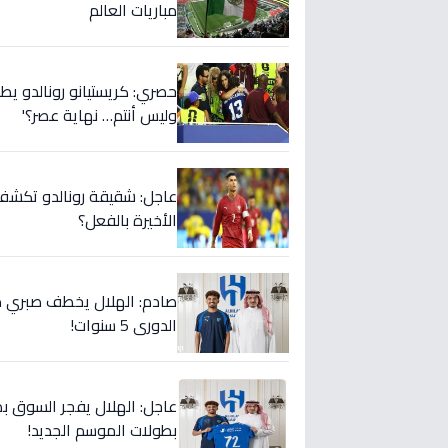
مباريات العالم
حصري: كريستيانو رونالدو يطلق
وليس أنتم… نهاية عصر؟'
عاجل: شقيقة رونالدو تكشف س
الأخيرة بالفعل؟
صادم: الهلال يخطف صبري ده
الدوري 5 سنوات!
عاجل: الهلال يفجر السوق بص
بطولات الموسم الجديد!