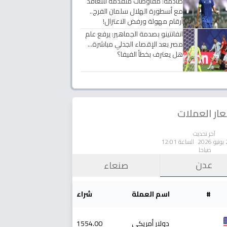
صادمة: مفاوضات متقدمة للتعاقد
مع أسطورة الهلال سلمان الفرج..
أرقام مهولة ورفض الاعتزال!
انفانتينو بصدمة الجماهير: يرفع علم
مصر بعد الإقصاء الجدلي مباشرة...
هل يعترف بخطأ الفيفا؟
ار العملات
آخر تحديث
الساعة 12:01
صباحا
عدن
صنعاء
#
اسم العملة
شراء
دولار أمريكي
1554.00