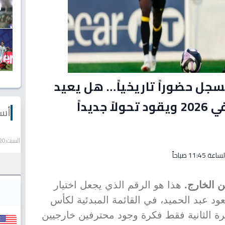
جل حضوراً تاريخياً… هل يعيد
سيناريو مونديال روسيا في 2026 ويقود تحولاً جديداً
أسع
السبت,20 يونيو 2026
هذا هو الرقم الذي يجعل اختيار
د عبد الحميد، في القائمة المبدئية لكأس
ا، يعيد للمرة الثانية فقط فكرة وجود محترفين خارجيين