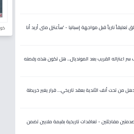
 تعليقاً نارياً قبل مواجهة إسبانيا - 'سأعتزل متى أريد أنا
كور
ر اعتزاله القريب بعد المونديال... هل تكون هذه رقصته
ل من تحت أنف الأندية بعقد تاريخي… قرار يغير خريطة
دمتين مفاجئتين - تعاقدات تاريخية بقيمة ملايين تضمن