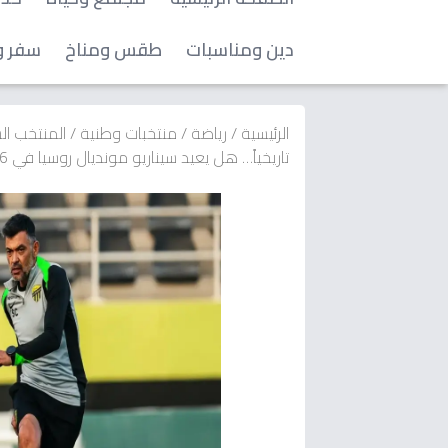
دين ومناسبات
طقس ومناخ
سفر و
الرئيسية
/
رياضة
/
منتخبات وطنية
/
المنتخب ا
تاريخياً… هل يعيد سيناريو مونديال روسيا في 2026 ويقود تحولاً جديداً للأخضر؟