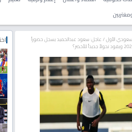
مغتربين
اخت
لسعودي الأول
/
عاجل: سعود عبدالحميد يسجل حضوراً