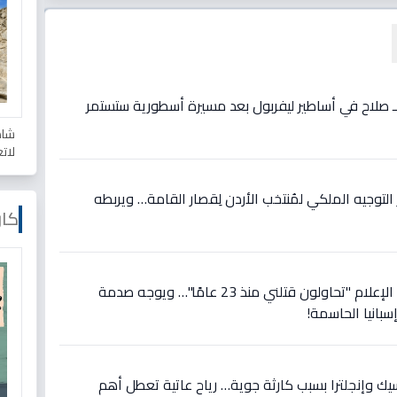
ع لـ صلاح في أساطير ليفربول بعد مسيرة أسطورية ستستمر
شاه
لات
وجيه الملكي لمُنتخب الأردن لِقصار القامة… ويربطه
كار
عاجل: رونالدو يصرخ في وجه الإعلام "تحاولون قتلني منذ 23 عامًا"… ويوجه صدمة
سبانيا الحاسمة!
سيك وإنجلترا بسبب كارثة جوية… رياح عاتية تعطل أهم