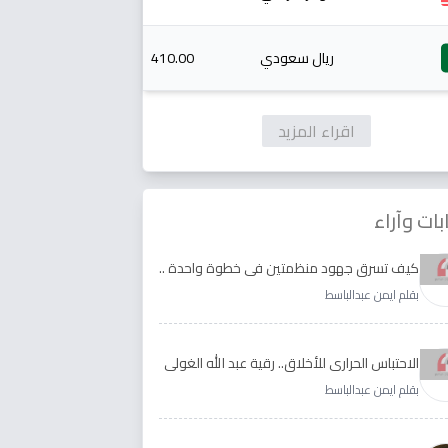
ريال سعودي
410.00
اقراء المزيد
بات وآراء
كيف تسرق جهود منظمتين في خطوة واحدة ..
الأجابة لدى رقية عبد الله الغولي وغدير طيره
بقلم ايمن عبدالباسط
الاحتباس الحراري للأخلاق.. رقية عبد الله الغولي
وغدير طيره نموذجا
بقلم ايمن عبدالباسط