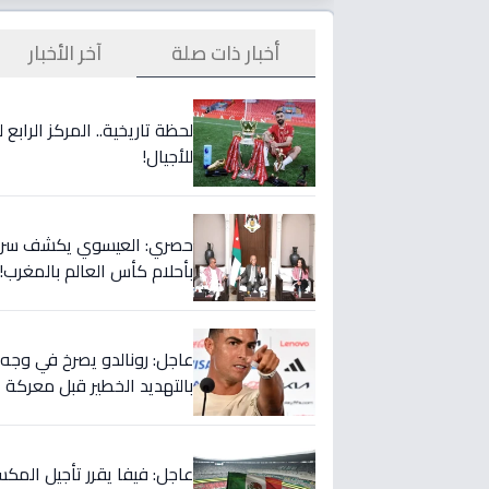
أخبار ذات صلة
آخر الأخبار
لحظة تاريخية.. المركز الراب
للأجيال!
حصري: العيسوي يكشف سر الت
بأحلام كأس العالم بالمغرب!
بالتهديد الخطير قبل معركة إ
عاجل: فيفا يقرر تأجيل المك