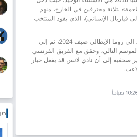
وكانت المشاركة في مونديال روسيا 2018 هي الاستثناء الوحيد، حيث دخل
عمة» بثلاثة محترفين في الخارج، منهم
ى فياريال الإسباني)، الذي يقود المنتخب
انتقل سعود عبد الحميد من الهلال إلى روما الإيطالي صيف 2024، ثم إلى
موسم التالي، وحقق مع الفريق الفرنسي
 صحفية إلى أن نادي لانس قد يفعل خيار
اعب.
صو