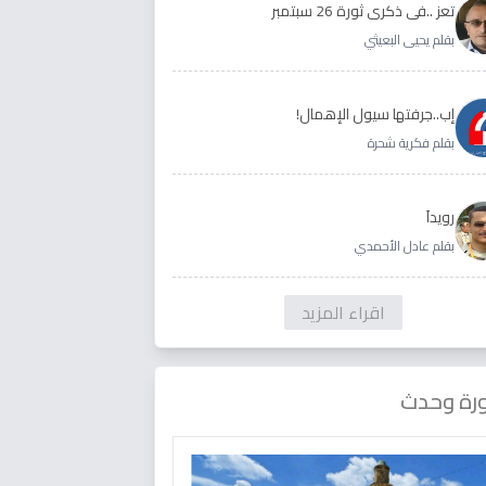
تعز ..في ذكرى ثورة 26 سبتمبر
بقلم يحيى البعيثي
إب..جرفتها سيول الإهمال!
بقلم فكرية شحرة
رويداَ
بقلم عادل الأحمدي
اقراء المزيد
رة وحدث