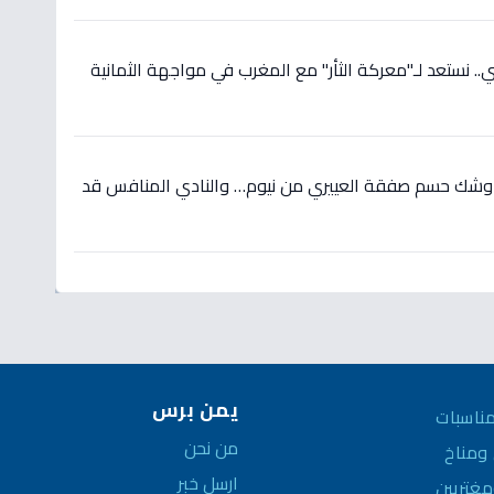
 نستعد لـ"معركة الثأر" مع المغرب في مواجهة الثمانية
 وشك حسم صفقة العييري من نيوم… والنادي المنافس قد
يمن برس
ناسبات
من نحن
مناخ
ارسل خبر
غتربين