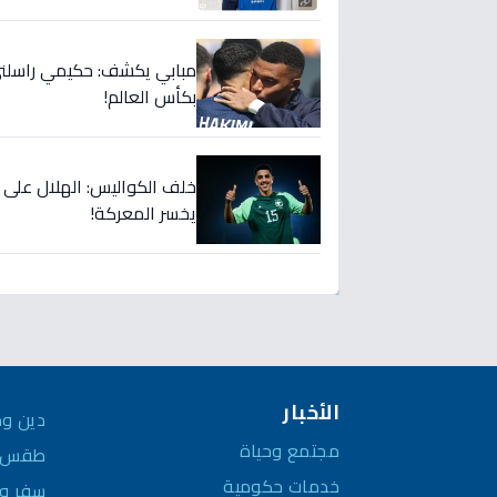
مبابي يكشف: حكيمي راسلني..
بكأس العالم!
خلف الكواليس: الهلال على
يخسر المعركة!
الأخبار
دين وم
مجتمع وحياة
طقس و
خدمات حكومية
سفر وم