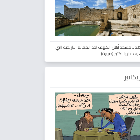
د .. مسجد أهل الكهف احد المعالم التاريخية التي
عرف عنها الكثير (صورة)
يكاتير