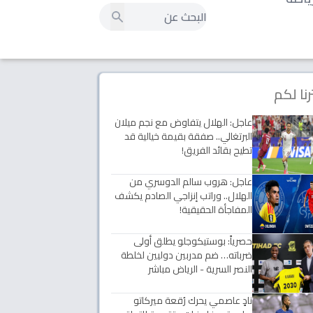
رنا لكم
عاجل: الهلال يتفاوض مع نجم ميلان
البرتغالي.. صفقة بقيمة خيالية قد
تطيح بقائد الفريق!
عاجل: هروب سالم الدوسري من
الهلال.. وراتب إنزاجي الصادم يكشف
المفاجأة الحقيقية!
حصرياً: بوستيكوجلو يطلق أولى
ضرباته… ضم مدربين دوليين لخلطة
النصر السرية - الرياض مباشر
نادٍ عاصمي يحرك رُقعة ميركاتو