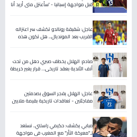
قبل مواجهة إسبانيا - 'سأعتزل متى أريد أنا
وليس أنتم… نهاية عصر؟'
عاجل: شقيقة رونالدو تكشف سر اعتزاله
القريب بعد المونديال... هل تكون هذه
رقصته الأخيرة بالفعل؟
صادم: الهلال يخطف صبري دهل من تحت
أنف الأندية بعقد تاريخي… قرار يغير خريطة
الدوري 5 سنوات!
عاجل: الهلال يفجر السوق بصدمتين
مفاجئتين - تعاقدات تاريخية بقيمة ملايين
تضمن بطولات الموسم الجديد!
مبابي يكشف: حكيمي راسلني.. نستعد
لـ"معركة الثأر" مع المغرب في مواجهة