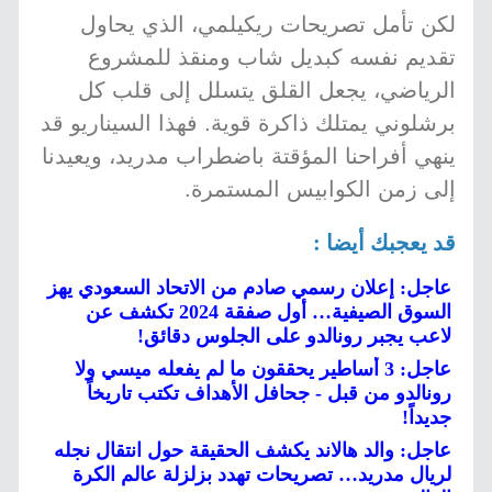
لكن تأمل تصريحات ريكيلمي، الذي يحاول
تقديم نفسه كبديل شاب ومنقذ للمشروع
الرياضي، يجعل القلق يتسلل إلى قلب كل
برشلوني يمتلك ذاكرة قوية. فهذا السيناريو قد
ينهي أفراحنا المؤقتة باضطراب مدريد، ويعيدنا
إلى زمن الكوابيس المستمرة.
قد يعجبك أيضا :
عاجل: إعلان رسمي صادم من الاتحاد السعودي يهز
السوق الصيفية… أول صفقة 2024 تكشف عن
لاعب يجبر رونالدو على الجلوس دقائق!
عاجل: 3 أساطير يحققون ما لم يفعله ميسي ولا
رونالدو من قبل - جحافل الأهداف تكتب تاريخاً
جديداً!
عاجل: والد هالاند يكشف الحقيقة حول انتقال نجله
لريال مدريد… تصريحات تهدد بزلزلة عالم الكرة