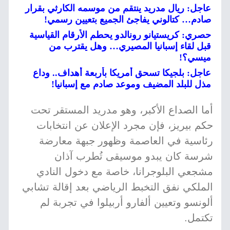
عاجل: ريال مدريد ينتقم من موسمه الكارثي بقرار
صادم… كتالوني يفاجئ الجميع بتعيين رسمي!
حصري: كريستيانو رونالدو يحطم الأرقام القياسية
قبل لقاء إسبانيا المصيري… وهل يقترب من
ميسي؟!
عاجل: بلجيكا تسحق أمريكا بأربعة أهداف.. وداع
مذل للبلد المضيف وموعد صادم مع إسبانيا!
أما الصداع الأكبر، وهو مدريد المستقر تحت
حكم بيريز، فإن مجرد الإعلان عن انتخابات
رئاسية في العاصمة وظهور جبهة معارضة
شرسة كان يبدو موسيقى تُطرب آذان
مشجعي البلوجرانا، خاصة مع دخول النادي
الملكي نفق التخبط الرياضي بعد إقالة تشابي
ألونسو وتعيين ألفارو أربيلوا في تجربة لم
تكتمل.