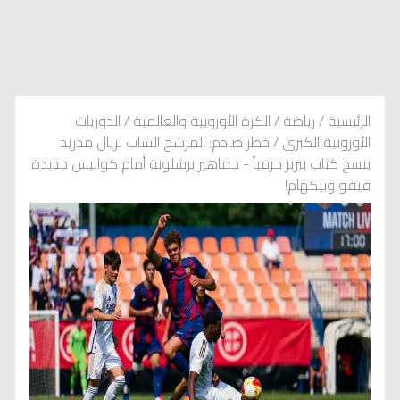
الرئيسية
/
رياضة
/
الكرة الأوروبية والعالمية
/
الدوريات
الأوروبية الكبرى
/
خطر صادم: المرشح الشاب لريال مدريد
ينسخ كتاب بيريز حرفياً - جماهير برشلونة أمام كوابيس جديدة
فيفو وبيكهام!