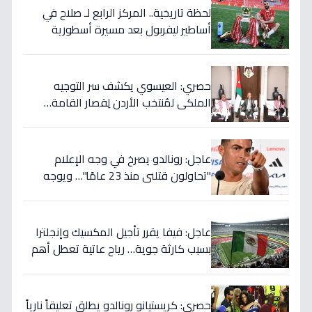
لحظة تاريخية.. المركز الرابع لـ صلاح في
أساطير ليفربول بعد مسيرة أسطورية
ستستمر للأجيال!
حصري: العيسوي يكشف سر التوجيه
الملكي لمُنتخب الأردن لِقصار القامة…
ويربطه بأحلام كأس العالم بالمغرب!
عاجل: رونالدو يصرخ في وجه الإعلام
"تحاولون قتلني منذ 23 عامًا"… ويوجه
صدمة بالتهديد الخطير قبل معركة إسبانيا
الحاسمة!
عاجل: فيفا يقرر تأجيل المكسيك وإنجلترا
بسبب كارثة جوية… رياح عاتية تعطل أهم
مباريات العالم
حصري: كريستيانو رونالدو يطلق تعليقاً نارياً