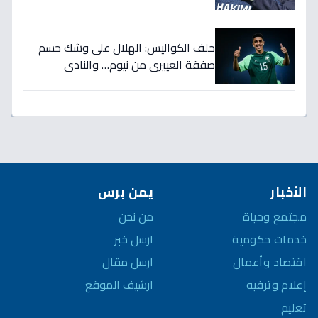
الثمانية بكأس العالم!
خلف الكواليس: الهلال على وشك حسم
صفقة العييري من نيوم… والنادي
المنافس قد يخسر المعركة!
الأخبار
يمن برس
مجتمع وحياة
من نحن
خدمات حكومية
ارسل خبر
اقتصاد وأعمال
ارسل مقال
إعلام وترفيه
ارشيف الموقع
تعليم