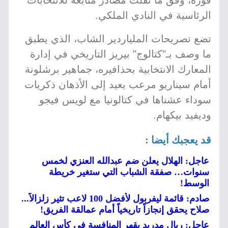
فوزه، وفق ما نقلت مصادر متابعة للانتخابات
الرئاسية في النادي الملكي.
تضع تصريحات الملياردير الشاب، الذي يطبق
ما وصف بـ"كتالوج" بيريز التاريخي في إدارة
المعارك الانتخابية بحذافيره، جماهير برشلونة
أمام سيناريو مرعب يعيد إلى الأذهان ذكريات
سوداء عشناها في كتالونيا مع لويس فيجو
وديفيد بيكهام.
قد يعجبك أيضا :
عاجل: الهلال يعلن ضم عبدالله العنزي لخمس
سنوات… صفقة الشباب التي ستغير خريطة
الوسط!
صادم: قائمة ليفربول لأفضل 100 لاعب تثير زلزالاً...
صلاح يحقق إنجازاً تاريخياً أمام عمالقة الفريق!
عاجل: ريال مدريد يقهر المنافسة في كأس العالم