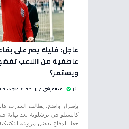
عاجل: فليك يصر على بقاء
عاطفية من اللاعب تفضح 
ويستمر؟
نشر:
نايف القرشي
في
رياضة
31 مايو 2026 الساعة 03:45 صباحاً
بإصرار واضح، يطالب المدرب هانس 
كانسيلو في برشلونة بعد نهاية فتر
خط الدفاع بفضل مرونته التكتيكي