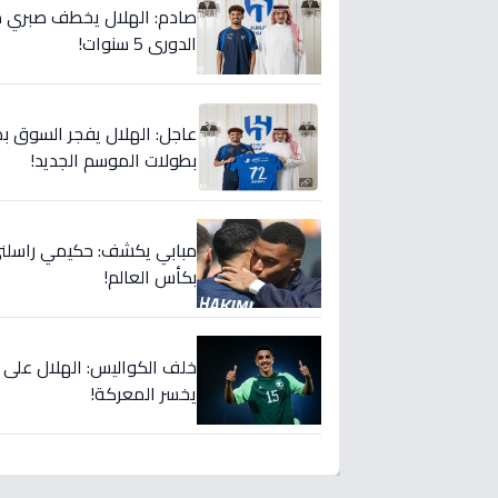
صادم: الهلال يخطف صبري ده
الدوري 5 سنوات!
عاجل: الهلال يفجر السوق بص
بطولات الموسم الجديد!
مبابي يكشف: حكيمي راسلني..
بكأس العالم!
خلف الكواليس: الهلال على
يخسر المعركة!