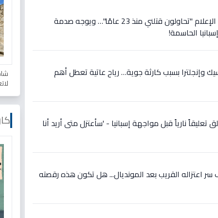
عاجل: رونالدو يصرخ في وجه الإعلام "تحاولون قتلني منذ 23 عامًا"… ويوجه صدمة
سبانيا الحاسمة!
سيك وإنجلترا بسبب كارثة جوية… رياح عاتية تعطل أهم
شاه
لات
كار
 تعليقاً نارياً قبل مواجهة إسبانيا - 'سأعتزل متى أريد أنا
ر اعتزاله القريب بعد المونديال... هل تكون هذه رقصته