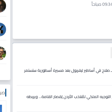
ع لـ صلاح في أساطير ليفربول بعد مسيرة أسطورية ستستمر
صو
وجيه الملكي لمُنتخب الأردن لِقصار القامة… ويربطه