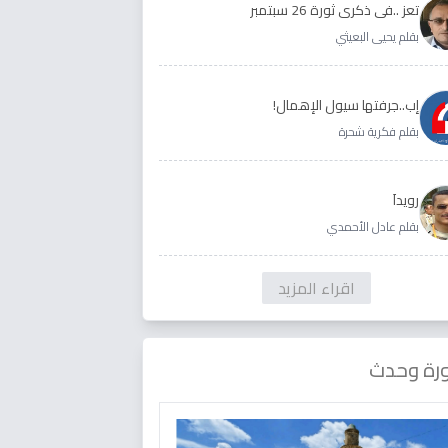
تعز ..في ذكرى ثورة 26 سبتمبر
بقلم يحيى البعيثي
إب..جرفتها سيول الإهمال!
بقلم فكرية شحرة
رويداَ
بقلم عادل الأحمدي
اقراء المزيد
رة وحدث