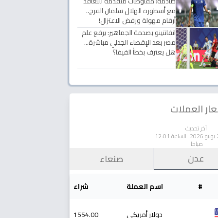
صادمة: مفاوضات متقدمة للتعاقد
مع أسطورة الهلال سلمان الفرج..
أرقام مهولة ورفض الاعتزال!
انفانتينو بصدمة الجماهير: يرفع علم
مصر بعد الإقصاء الجدلي مباشرة...
هل يعترف بخطأ الفيفا؟
ار العملات
آخر تحديث
الساعة 12:01
صباحا
عدن
صنعاء
#
اسم العملة
شراء
دولار أمريكي
1554.00