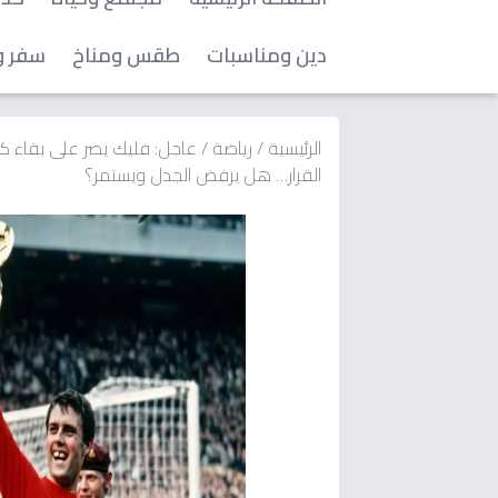
دين ومناسبات
طقس ومناخ
سفر و
الرئيسية
/
رياضة
/
عاجل: فليك يصر على بقاء ك
القرار… هل يرفض الجدل ويستمر؟