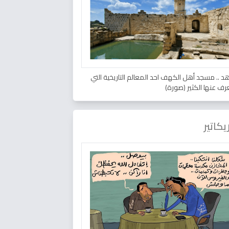
د .. مسجد أهل الكهف احد المعالم التاريخية التي
عرف عنها الكثير (صورة)
يكاتير