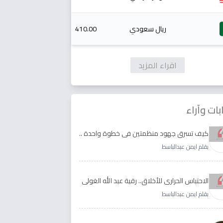
ريال سعودي
410.00
اقراء المزيد
بات وآراء
كيف تسرق جهود منظمتين في خطوة واحدة ..
الأجابة لدى رقية عبد الله الغولي وغدير طيره
بقلم ايمن عبدالباسط
الاحتباس الحراري للأخلاق.. رقية عبد الله الغولي
وغدير طيره نموذجا
بقلم ايمن عبدالباسط