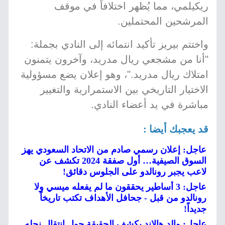
ريكيلمي، مما يُظهر اختلافاً في موقف
المرشحين المحتملين.
واختتم بيريز تأكيد انتمائه إلى النادي بجملة:
"أنا من مشجعي ريال مدريد، وآخرون يتمنون
امتلاك ريال مدريد."، وهو إعلان يضع مسؤولية
الاختيار التاريخي بين الاستمرارية والتغيير
مباشرة في يد أعضاء النادي.
قد يعجبك أيضا :
عاجل: إعلان رسمي صادم من الاتحاد السعودي يهز
السوق الصيفية… أول صفقة 2024 تكشف عن
لاعب يجبر رونالدو على الجلوس دقائق!
عاجل: 3 أساطير يحققون ما لم يفعله ميسي ولا
رونالدو من قبل - جحافل الأهداف تكتب تاريخاً
جديداً!
عاجل: والد هالاند يكشف الحقيقة حول انتقال نجله