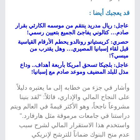
قد يعجبك أيضا :
عاجل: ريال مدريد ينتقم من موسمه الكارثي بقرار
صادم… كتالوني يفاجئ الجميع بتعيين رسمي!
حصري: كريستيانو رونالدو يحطم الأرقام القياسية
قبل لقاء إسبانيا المصيري… وهل يقترب من
ميسي؟!
عاجل: بلجيكا تسحق أمريكا بأربعة أهداف.. وداع
مذل للبلد المضيف وموعد صادم مع إسبانيا!
وأشار في جزء من خطابه إلى ما يعتبره دليلاً
على النجاح المالي والإداري، قائلاً: "لقد بنينا
مشروعاً ناجحاً، وهو الأكثر قيمةً في العالم ويتم
دراستنا في جامعات مرموقة مثل هارفارد."
واستخدم هذا الاستقرار المالي لشرح سبب
عدم منح البنوك ضماناً للترشح لإنريكي