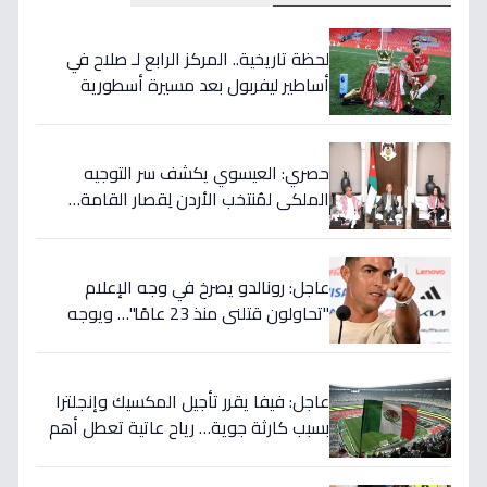
لحظة تاريخية.. المركز الرابع لـ صلاح في
أساطير ليفربول بعد مسيرة أسطورية
ستستمر للأجيال!
حصري: العيسوي يكشف سر التوجيه
الملكي لمُنتخب الأردن لِقصار القامة…
ويربطه بأحلام كأس العالم بالمغرب!
عاجل: رونالدو يصرخ في وجه الإعلام
"تحاولون قتلني منذ 23 عامًا"… ويوجه
صدمة بالتهديد الخطير قبل معركة إسبانيا
الحاسمة!
عاجل: فيفا يقرر تأجيل المكسيك وإنجلترا
بسبب كارثة جوية… رياح عاتية تعطل أهم
مباريات العالم