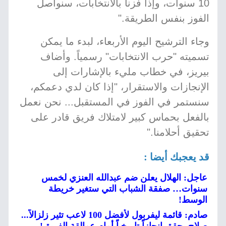
10 سنوات، وإذا فزنا بالانتخابات، سنواصل
الفوز بنفس الطريقة."
وجاء الترشيح اليوم الأربعاء، لبدء ما يمكن
تسميته "حرب الانتخابات" رسمياً. وأضاف
بيريز، في خطاب مليء بالإشارات إلى
الإنجازات والاستقرار، "إذا كان لدي دعمكم،
سنستمر في الفوز في المستقبل... نحن نعمل
بالفعل بحماس كبير لامتلاك فريق قادر على
تحقيق أحلامنا."
قد يعجبك أيضا :
عاجل: الهلال يعلن ضم عبدالله العنزي لخمس
سنوات… صفقة الشباب التي ستغير خريطة
الوسط!
صادم: قائمة ليفربول لأفضل 100 لاعب تثير زلزالاً...