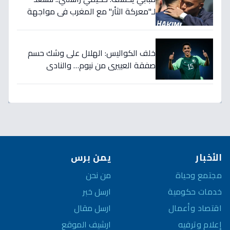
لـ"معركة الثأر" مع المغرب في مواجهة
الثمانية بكأس العالم!
خلف الكواليس: الهلال على وشك حسم
صفقة العييري من نيوم… والنادي
المنافس قد يخسر المعركة!
الأخبار
يمن برس
مجتمع وحياة
من نحن
خدمات حكومية
ارسل خبر
اقتصاد وأعمال
ارسل مقال
إعلام وترفيه
ارشيف الموقع