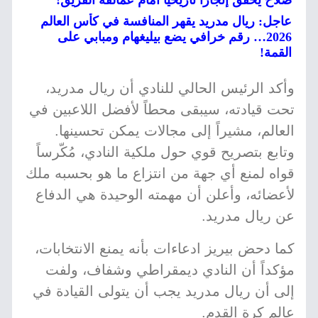
صلاح يحقق إنجازاً تاريخياً أمام عمالقة الفريق!
عاجل: ريال مدريد يقهر المنافسة في كأس العالم
2026… رقم خرافي يضع بيليغهام ومبابي على
القمة!
وأكد الرئيس الحالي للنادي أن ريال مدريد،
تحت قيادته، سيبقى محطاً لأفضل اللاعبين في
العالم، مشيراً إلى مجالات يمكن تحسينها.
وتابع بتصريح قوي حول ملكية النادي، مُكّرساً
قواه لمنع أي جهة من انتزاع ما هو بحسبه ملك
لأعضائه، وأعلن أن مهمته الوحيدة هي الدفاع
عن ريال مدريد.
كما دحض بيريز ادعاءات بأنه يمنع الانتخابات،
مؤكداً أن النادي ديمقراطي وشفاف، ولفت
إلى أن ريال مدريد يجب أن يتولى القيادة في
عالم كرة القدم.