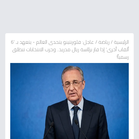
الرئيسية
/
رياضة
/
عاجل: فلورنتينو يتحدى العالم - يتعهد بـ '6
ألقاب أخرى' إذا فاز برئاسة ريال مدريد.. وحرب الانتخابات تنطلق
رسمياً!