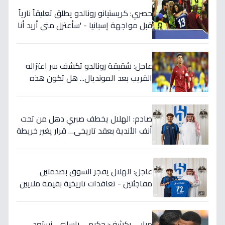
حصري: كريستيانو رونالدو يطلق تعليقاً نارياً
قبل مواجهة إسبانيا - 'سأعتزل متى أريد أنا
وليس أنتم… نهاية عصر؟'
عاجل: شقيقة رونالدو تكشف سر اعتزاله
القريب بعد المونديال... هل تكون هذه
رقصته الأخيرة بالفعل؟
صادم: الهلال يخطف صبري دهل من تحت
أنف الأندية بعقد تاريخي… قرار يغير خريطة
الدوري 5 سنوات!
عاجل: الهلال يفجر السوق بصدمتين
مفاجئتين - تعاقدات تاريخية بقيمة ملايين
تضمن بطولات الموسم الجديد!
مبابي يكشف: حكيمي راسلني.. نستعد