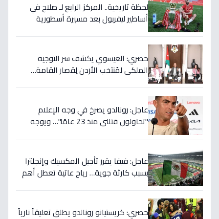
لحظة تاريخية.. المركز الرابع لـ صلاح في
أساطير ليفربول بعد مسيرة أسطورية
ستستمر للأجيال!
حصري: العيسوي يكشف سر التوجيه
الملكي لمُنتخب الأردن لِقصار القامة…
ويربطه بأحلام كأس العالم بالمغرب!
عاجل: رونالدو يصرخ في وجه الإعلام
"تحاولون قتلني منذ 23 عامًا"… ويوجه
صدمة بالتهديد الخطير قبل معركة إسبانيا
الحاسمة!
عاجل: فيفا يقرر تأجيل المكسيك وإنجلترا
بسبب كارثة جوية… رياح عاتية تعطل أهم
مباريات العالم
حصري: كريستيانو رونالدو يطلق تعليقاً نارياً