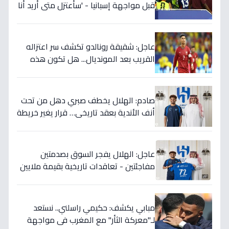
قبل مواجهة إسبانيا - 'سأعتزل متى أريد أنا
وليس أنتم… نهاية عصر؟'
عاجل: شقيقة رونالدو تكشف سر اعتزاله
القريب بعد المونديال... هل تكون هذه
رقصته الأخيرة بالفعل؟
صادم: الهلال يخطف صبري دهل من تحت
أنف الأندية بعقد تاريخي… قرار يغير خريطة
الدوري 5 سنوات!
عاجل: الهلال يفجر السوق بصدمتين
مفاجئتين - تعاقدات تاريخية بقيمة ملايين
تضمن بطولات الموسم الجديد!
مبابي يكشف: حكيمي راسلني.. نستعد
لـ"معركة الثأر" مع المغرب في مواجهة