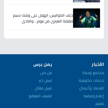
الثمانية بكأس العالم!
خلف الكواليس: الهلال على وشك حسم
صفقة العييري من نيوم… والنادي
المنافس قد يخسر المعركة!
الأخبار
يمن برس
مجتمع وحياة
من نحن
خدمات حكومية
ارسل خبر
اقتصاد وأعمال
ارسل مقال
إعلام وترفيه
ارشيف الموقع
تعليم