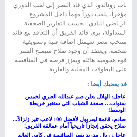
بات رونالدو، الذي قاد النصر إلى لقب الدوري
مؤخراً، يلعب دوراً مهماً داخل المشروع
الرياضي للنادي. بحسب التقارير الصحفية
المتداولة، يرى قائد الفريق أن التعاقد مع قائد
منتخب مصر سيمثل إضافة فنية وتسويقية
ضخمة، ويعتقد أن وجود صلاح سيمنح النصر
قوة هجومية هائلة ويعزز فرصه في المنافسة
على البطولات المحلية والقارية.
قد يعجبك أيضا :
عاجل: الهلال يعلن ضم عبدالله العنزي لخمس
سنوات… صفقة الشباب التي ستغير خريطة
الوسط!
صادم: قائمة ليفربول لأفضل 100 لاعب تثير زلزالاً...
صلاح يحقق إنجازاً تاريخياً أمام عمالقة الفريق!
عاجل: ريال مدريد يقهر المنافسة في كأس العالم