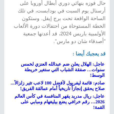
حال فوزه بنهائي دوري أبطال أوروبا على
أرسنال يوم السبت في بودابست، في تلك
الساحة الواقعة تحت برج إيفل. وستكون
الخطة المستوحاة من احتفالات دورة الألعاب
الأولمبية باريس 2024، قد أعدتها جمعية
"أصدقاء شان دو مارس".
قد يعجبك أيضا :
عاجل: الهلال يعلن ضم عبدالله العنزي لخمس
سنوات… صفقة الشباب التي ستغير خريطة
الوسط!
صادم: قائمة ليفربول لأفضل 100 لاعب تثير زلزالاً...
صلاح يحقق إنجازاً تاريخياً أمام عمالقة الفريق!
عاجل: ريال مدريد يقهر المنافسة في كأس العالم
2026… رقم خرافي يضع بيليغهام ومبابي على
القمة!