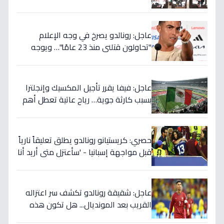
ويربطه بأحلام كأس العالم بالمغرب!
عاجل: رونالدو يصرخ في وجه الإعلام
"تحاولون قتلني منذ 23 عامًا"… ويوجه
صدمة بالتهديد الخطير قبل معركة إسبانيا
الحاسمة!
عاجل: فيفا يقرر تأجيل المكسيك وإنجلترا
بسبب كارثة جوية… رياح عاتية تعطل أهم
مباريات العالم
حصري: كريستيانو رونالدو يطلق تعليقاً نارياً
قبل مواجهة إسبانيا - 'سأعتزل متى أريد أنا
وليس أنتم… نهاية عصر؟'
عاجل: شقيقة رونالدو تكشف سر اعتزاله
القريب بعد المونديال... هل تكون هذه
رقصته الأخيرة بالفعل؟