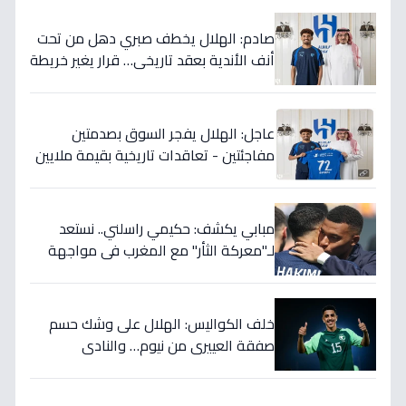
صادم: الهلال يخطف صبري دهل من تحت
أنف الأندية بعقد تاريخي… قرار يغير خريطة
الدوري 5 سنوات!
عاجل: الهلال يفجر السوق بصدمتين
مفاجئتين - تعاقدات تاريخية بقيمة ملايين
تضمن بطولات الموسم الجديد!
مبابي يكشف: حكيمي راسلني.. نستعد
لـ"معركة الثأر" مع المغرب في مواجهة
الثمانية بكأس العالم!
خلف الكواليس: الهلال على وشك حسم
صفقة العييري من نيوم… والنادي
المنافس قد يخسر المعركة!