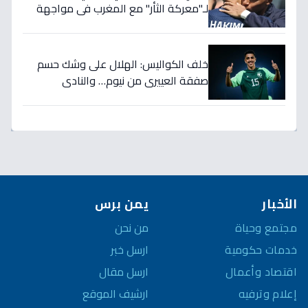
لـ"معركة الثأر" مع المغرب في مواجهة
الثمانية بكأس العالم!
خلف الكواليس: الهلال على وشك حسم
صفقة العييري من نيوم… والنادي
المنافس قد يخسر المعركة!
الأخبار
يمن برس
مجتمع وحياة
من نحن
خدمات حكومية
ارسل خبر
اقتصاد وأعمال
ارسل مقال
إعلام وترفيه
ارشيف الموقع