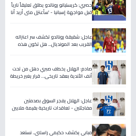
حصري: كريستيانو رونالدو يطلق تعليقاً نارياً
قبل مواجهة إسبانيا - 'سأعتزل متى أريد أنا
وليس أنتم… نهاية عصر؟'
عاجل: شقيقة رونالدو تكشف سر اعتزاله
القريب بعد المونديال... هل تكون هذه
رقصته الأخيرة بالفعل؟
صادم: الهلال يخطف صبري دهل من تحت
أنف الأندية بعقد تاريخي… قرار يغير خريطة
الدوري 5 سنوات!
عاجل: الهلال يفجر السوق بصدمتين
مفاجئتين - تعاقدات تاريخية بقيمة ملايين
تضمن بطولات الموسم الجديد!
مبابي يكشف: حكيمي راسلني.. نستعد