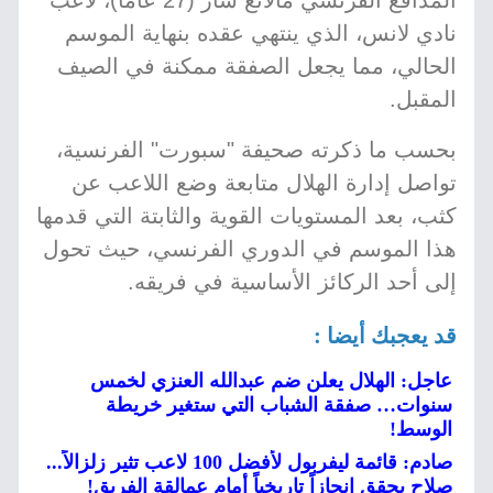
المدافع الفرنسي مالانغ سار (27 عاماً)، لاعب
نادي لانس، الذي ينتهي عقده بنهاية الموسم
الحالي، مما يجعل الصفقة ممكنة في الصيف
المقبل.
بحسب ما ذكرته صحيفة "سبورت" الفرنسية،
تواصل إدارة الهلال متابعة وضع اللاعب عن
كثب، بعد المستويات القوية والثابتة التي قدمها
هذا الموسم في الدوري الفرنسي، حيث تحول
إلى أحد الركائز الأساسية في فريقه.
قد يعجبك أيضا :
عاجل: الهلال يعلن ضم عبدالله العنزي لخمس
سنوات… صفقة الشباب التي ستغير خريطة
الوسط!
صادم: قائمة ليفربول لأفضل 100 لاعب تثير زلزالاً...
صلاح يحقق إنجازاً تاريخياً أمام عمالقة الفريق!