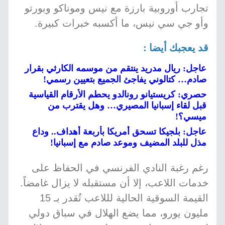
تجارب أوروبية بارزة مع نيس وموناكو وبورتو
وأو جي سي نيس، ما أكسبه خبرات كبيرة.
قد يعجبك أيضا :
عاجل: ريال مدريد ينتقم من موسمه الكارثي بقرار
صادم… كتالوني يفاجئ الجميع بتعيين رسمي!
حصري: كريستيانو رونالدو يحطم الأرقام القياسية
قبل لقاء إسبانيا المصيري… وهل يقترب من
ميسي؟!
عاجل: بلجيكا تسحق أمريكا بأربعة أهداف.. وداع
مذل للبلد المضيف وموعد صادم مع إسبانيا!
رغم رغبة النادي الفرنسي في الحفاظ على
خدمات اللاعب، إلا أن مستقبله لا يزال غامضاً.
القيمة السوقية الحالية لللاعب تُقدر بـ 15
مليون يورو، مما يضع الهلال في سباق دولي