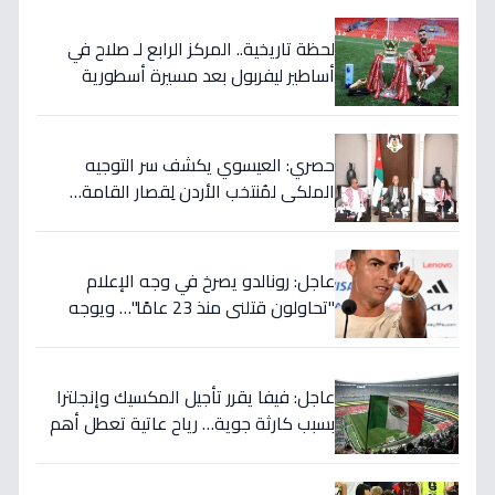
لحظة تاريخية.. المركز الرابع لـ صلاح في
أساطير ليفربول بعد مسيرة أسطورية
ستستمر للأجيال!
حصري: العيسوي يكشف سر التوجيه
الملكي لمُنتخب الأردن لِقصار القامة…
ويربطه بأحلام كأس العالم بالمغرب!
عاجل: رونالدو يصرخ في وجه الإعلام
"تحاولون قتلني منذ 23 عامًا"… ويوجه
صدمة بالتهديد الخطير قبل معركة إسبانيا
الحاسمة!
عاجل: فيفا يقرر تأجيل المكسيك وإنجلترا
بسبب كارثة جوية… رياح عاتية تعطل أهم
مباريات العالم