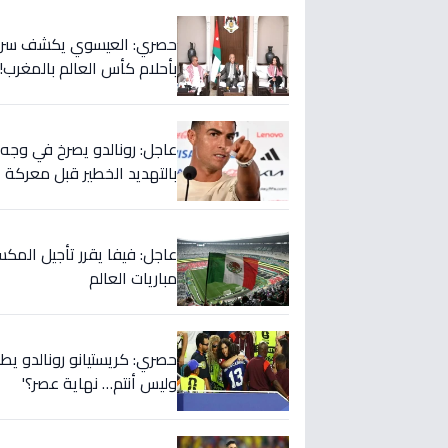
حصري: العيسوي يكشف سر الت
بأحلام كأس العالم بالمغرب!
بالتهديد الخطير قبل معركة إ
عاجل: فيفا يقرر تأجيل المك
مباريات العالم
حصري: كريستيانو رونالدو يطلق
وليس أنتم… نهاية عصر؟'