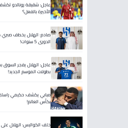
عاجل: شقيقة رونالدو تكشف س
الأخيرة بالفعل؟
صادم: الهلال يخطف صبري ده
الدوري 5 سنوات!
عاجل: الهلال يفجر السوق بص
بطولات الموسم الجديد!
مبابي يكشف: حكيمي راسلني..
بكأس العالم!
خلف الكواليس: الهلال على