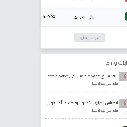
ريال سعودي
410.00
اقراء المزيد
بات وآراء
كيف تسرق جهود منظمتين في خطوة واحدة ..
الأجابة لدى رقية عبد الله الغولي وغدير طيره
بقلم ايمن عبدالباسط
الاحتباس الحراري للأخلاق.. رقية عبد الله الغولي
وغدير طيره نموذجا
بقلم ايمن عبدالباسط