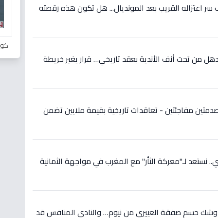
ر اعتزاله القريب بعد المونديال... هل تكون هذه رقصته
كور
ل من تحت أنف الأندية بعقد تاريخي… قرار يغير خريطة
دمتين مفاجئتين - تعاقدات تاريخية بقيمة ملايين تضمن
 نستعد لـ"معركة الثأر" مع المغرب في مواجهة الثمانية
 وشك حسم صفقة العييري من نيوم… والنادي المنافس قد