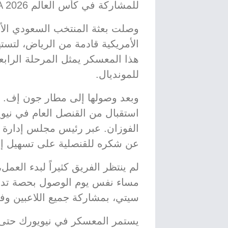
للمشاركة في كأس العالم FIFA 2026.
وصلت بعثة المنتخب السعودي الأول
الأمريكية قادمة من الرياض، لتست
هذا المعسكر يمثل المرحلة الرابع
للمونديال.
وبعد وصولها إلى مطار جون إف. ك
استقبال من القنصل العام في نيويو
الفوزان. عبر رئيس مجلس إدارة ا
عن شكره للقنصلية على تسهيل إ
لم ينتظر الفريق كثيراً لبدء العم
مساء نفس يوم الوصول بحصة تدري
سيتي، بمشاركة جميع اللاعبين وفق
يستمر المعسكر في نيويورك حتى 31 مايو الجاري