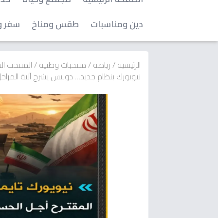
دين ومناسبات
طقس ومناخ
سفر و
الرئيسية
/
رياضة
/
منتخبات وطنية
/
المنتخب ا
نيويورك بنظام جديد… دونيس يشرح آلية المراحل ال