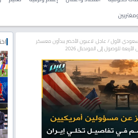
مغتربين
اخت
لسعودي الأول
/
عاجل: لاعبون الأخضر يبدأون معسكر
أربعة للوصول إلى المونديال 2026