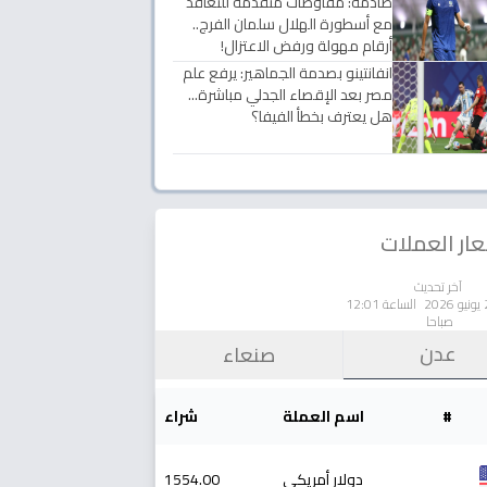
صادمة: مفاوضات متقدمة للتعاقد
مع أسطورة الهلال سلمان الفرج..
أرقام مهولة ورفض الاعتزال!
انفانتينو بصدمة الجماهير: يرفع علم
مصر بعد الإقصاء الجدلي مباشرة...
هل يعترف بخطأ الفيفا؟
ار العملات
آخر تحديث
الساعة 12:01
صباحا
عدن
صنعاء
#
اسم العملة
شراء
دولار أمريكي
1554.00