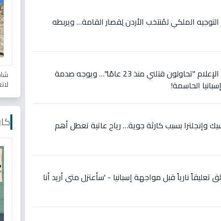
وجيه الملكي لمُنتخب الأردن لِقصار القامة… ويربطه
عاجل: رونالدو يصرخ في وجه الإعلام "تحاولون قتلني منذ 23 عامًا"… ويوجه صدمة
شاه
لات
سبانيا الحاسمة!
كار
سيك وإنجلترا بسبب كارثة جوية… رياح عاتية تعطل أهم
 تعليقاً نارياً قبل مواجهة إسبانيا - 'سأعتزل متى أريد أنا