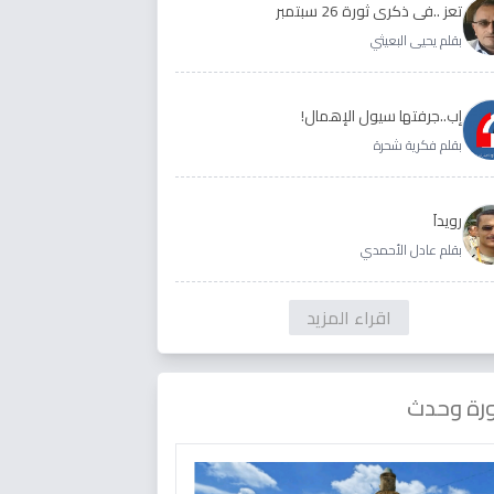
تعز ..في ذكرى ثورة 26 سبتمبر
بقلم يحيى البعيثي
إب..جرفتها سيول الإهمال!
بقلم فكرية شحرة
رويداَ
بقلم عادل الأحمدي
اقراء المزيد
رة وحدث