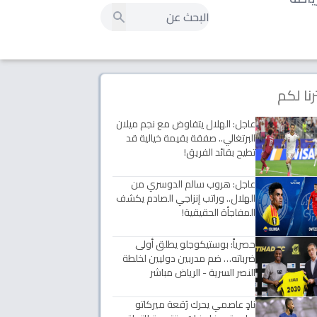
رنا لكم
عاجل: الهلال يتفاوض مع نجم ميلان
البرتغالي.. صفقة بقيمة خيالية قد
تطيح بقائد الفريق!
عاجل: هروب سالم الدوسري من
الهلال.. وراتب إنزاجي الصادم يكشف
المفاجأة الحقيقية!
حصرياً: بوستيكوجلو يطلق أولى
ضرباته… ضم مدربين دوليين لخلطة
النصر السرية - الرياض مباشر
نادٍ عاصمي يحرك رُقعة ميركاتو