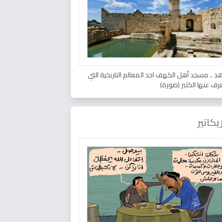
د .. مسجد أهل الكهف احد المعالم التاريخية التي
عرف عنها الكثير (صورة)
يكاتير