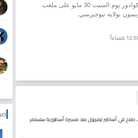
يتخلله مواجهة ودية مع منتخب الإكوادور يوم السبت 30 مايو على ملعب
سون بولاية نيوجيرسي.
صو
ع لـ صلاح في أساطير ليفربول بعد مسيرة أسطورية ستستمر