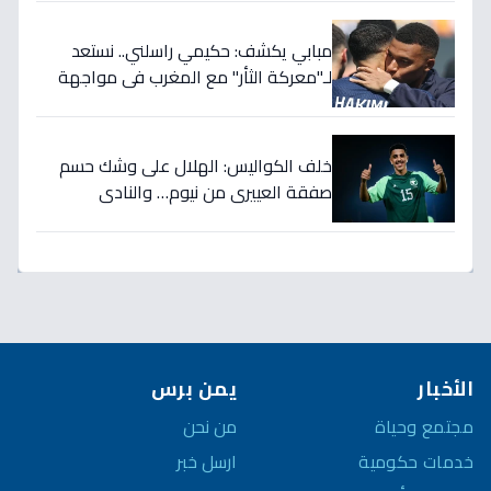
مبابي يكشف: حكيمي راسلني.. نستعد
لـ"معركة الثأر" مع المغرب في مواجهة
الثمانية بكأس العالم!
خلف الكواليس: الهلال على وشك حسم
صفقة العييري من نيوم… والنادي
المنافس قد يخسر المعركة!
الأخبار
يمن برس
مجتمع وحياة
من نحن
خدمات حكومية
ارسل خبر