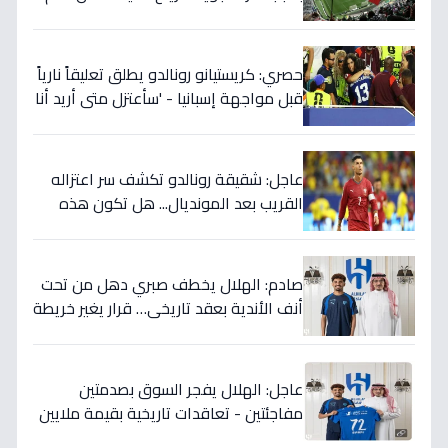
مباريات العالم
حصري: كريستيانو رونالدو يطلق تعليقاً نارياً
قبل مواجهة إسبانيا - 'سأعتزل متى أريد أنا
وليس أنتم… نهاية عصر؟'
عاجل: شقيقة رونالدو تكشف سر اعتزاله
القريب بعد المونديال... هل تكون هذه
رقصته الأخيرة بالفعل؟
صادم: الهلال يخطف صبري دهل من تحت
أنف الأندية بعقد تاريخي… قرار يغير خريطة
الدوري 5 سنوات!
عاجل: الهلال يفجر السوق بصدمتين
مفاجئتين - تعاقدات تاريخية بقيمة ملايين
تضمن بطولات الموسم الجديد!