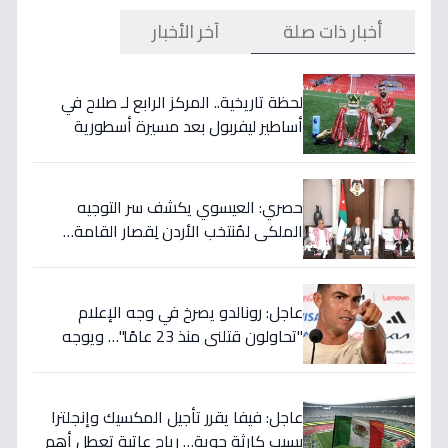
أخبار ذات صلة
آخر الأخبار
لحظة تاريخية.. المركز الرابع لـ صلاح في
أساطير ليفربول بعد مسيرة أسطورية
ستستمر للأجيال!
حصري: العيسوي يكشف سر التوجيه
الملكي لمُنتخب الأردن لِقصار القامة…
ويربطه بأحلام كأس العالم بالمغرب!
عاجل: رونالدو يصرخ في وجه الإعلام
"تحاولون قتلني منذ 23 عامًا"… ويوجه
صدمة بالتهديد الخطير قبل معركة إسبانيا
الحاسمة!
عاجل: فيفا يقرر تأجيل المكسيك وإنجلترا
بسبب كارثة جوية… رياح عاتية تعطل أهم