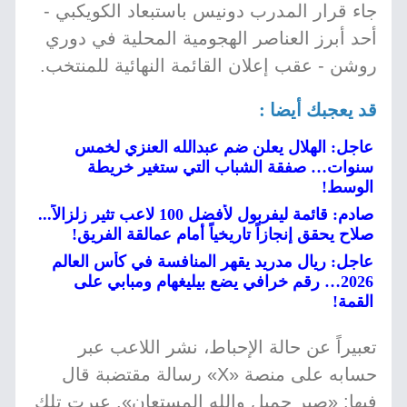
جاء قرار المدرب دونيس باستبعاد الكويكبي -
أحد أبرز العناصر الهجومية المحلية في دوري
روشن - عقب إعلان القائمة النهائية للمنتخب.
قد يعجبك أيضا :
عاجل: الهلال يعلن ضم عبدالله العنزي لخمس
سنوات… صفقة الشباب التي ستغير خريطة
الوسط!
صادم: قائمة ليفربول لأفضل 100 لاعب تثير زلزالاً...
صلاح يحقق إنجازاً تاريخياً أمام عمالقة الفريق!
عاجل: ريال مدريد يقهر المنافسة في كأس العالم
2026… رقم خرافي يضع بيليغهام ومبابي على
القمة!
تعبيراً عن حالة الإحباط، نشر اللاعب عبر
حسابه على منصة «X» رسالة مقتضبة قال
فيها: «صبر جميل والله المستعان». عبرت تلك