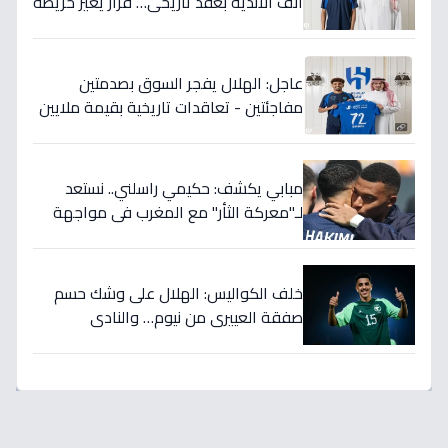
أنف الأندية بعقد تاريخي… قرار يغير خريطة
الدوري 5 سنوات!
عاجل: الهلال يفجر السوق بصدمتين
مفاجئتين - تعاقدات تاريخية بقيمة ملايين
تضمن بطولات الموسم الجديد!
مبابي يكشف: حكيمي راسلني.. نستعد
لـ"معركة الثأر" مع المغرب في مواجهة
الثمانية بكأس العالم!
خلف الكواليس: الهلال على وشك حسم
صفقة العييري من نيوم… والنادي
المنافس قد يخسر المعركة!