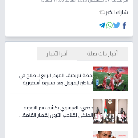
اخر تحديث:
07 أغسطس 2026 الساعة 11:08 مساءاً
شارك الخبر
أخبار ذات صلة
آخر الأخبار
لحظة تاريخية.. المركز الرابع لـ صلاح في
أساطير ليفربول بعد مسيرة أسطورية
ستستمر للأجيال!
حصري: العيسوي يكشف سر التوجيه
الملكي لمُنتخب الأردن لِقصار القامة…
ويربطه بأحلام كأس العالم بالمغرب!