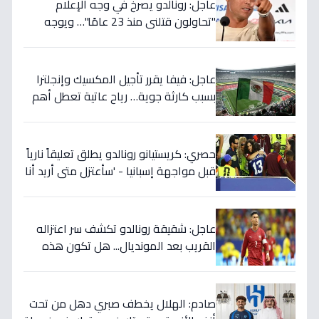
عاجل: رونالدو يصرخ في وجه الإعلام
"تحاولون قتلني منذ 23 عامًا"… ويوجه
صدمة بالتهديد الخطير قبل معركة إسبانيا
الحاسمة!
عاجل: فيفا يقرر تأجيل المكسيك وإنجلترا
بسبب كارثة جوية… رياح عاتية تعطل أهم
مباريات العالم
حصري: كريستيانو رونالدو يطلق تعليقاً نارياً
قبل مواجهة إسبانيا - 'سأعتزل متى أريد أنا
وليس أنتم… نهاية عصر؟'
عاجل: شقيقة رونالدو تكشف سر اعتزاله
القريب بعد المونديال... هل تكون هذه
رقصته الأخيرة بالفعل؟
صادم: الهلال يخطف صبري دهل من تحت