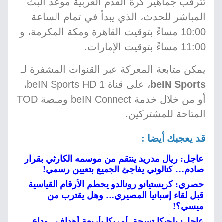
تترقب جماهير كرة القدم العربية موعد البث
المباشر للحدث، الذي يبدأ في تمام الساعة
10:00 مساءً بتوقيت القاهرة ومكة المكرمة، و
11:00 مساءً بتوقيت الإمارات.
يمكن متابعة المعركة عبر القنوات المشفرة لـ
beIN Sports
، على قناة beIN Sports HD 1،
أو من خلال خدمة beIN Connect ومنصة TOD
المتاحة للمشتركين.
قد يعجبك أيضا :
عاجل: ريال مدريد ينتقم من موسمه الكارثي بقرار
صادم… كتالوني يفاجئ الجميع بتعيين رسمي!
حصري: كريستيانو رونالدو يحطم الأرقام القياسية
قبل لقاء إسبانيا المصيري… وهل يقترب من
ميسي؟!
عاجل: بلجيكا تسحق أمريكا بأربعة أهداف.. وداع