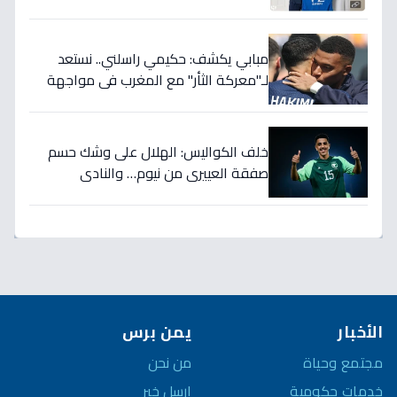
تضمن بطولات الموسم الجديد!
مبابي يكشف: حكيمي راسلني.. نستعد
لـ"معركة الثأر" مع المغرب في مواجهة
الثمانية بكأس العالم!
خلف الكواليس: الهلال على وشك حسم
صفقة العييري من نيوم… والنادي
المنافس قد يخسر المعركة!
الأخبار
يمن برس
مجتمع وحياة
من نحن
خدمات حكومية
ارسل خبر