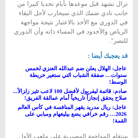
تزال تشهد قبل موعدها بأيام تحديا كبيرا من
جانب نادي ضمك الذي سيحارب لأجل البقاء
في الدوري مع الأخذ بالاعتبار نتيجة مواجهة
الرياض والأخدود في المساء ذاته وأن الدوري
للنصر".
قد يعجبك أيضا :
عاجل: الهلال يعلن ضم عبدالله العنزي لخمس
سنوات… صفقة الشباب التي ستغير خريطة
الوسط!
صادم: قائمة ليفربول لأفضل 100 لاعب تثير زلزالاً...
صلاح يحقق إنجازاً تاريخياً أمام عمالقة الفريق!
عاجل: ريال مدريد يقهر المنافسة في كأس العالم
2026… رقم خرافي يضع بيليغهام ومبابي على
القمة!
ستقام المواجهة المصيرية على ملعب الأول