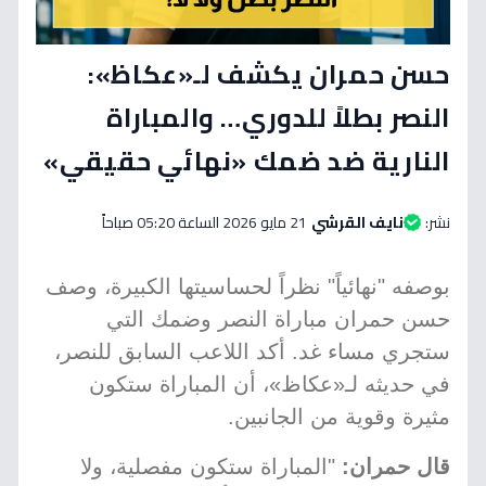
حسن حمران يكشف لـ«عكاظ»:
النصر بطلاً للدوري… والمباراة
النارية ضد ضمك «نهائي حقيقي»
نشر:
نايف القرشي
21 مايو 2026 الساعة 05:20 صباحاً
بوصفه "نهائياً" نظراً لحساسيتها الكبيرة، وصف
حسن حمران مباراة النصر وضمك التي
ستجري مساء غد. أكد اللاعب السابق للنصر،
في حديثه لـ«عكاظ»، أن المباراة ستكون
مثيرة وقوية من الجانبين.
قال حمران:
"المباراة ستكون مفصلية، ولا