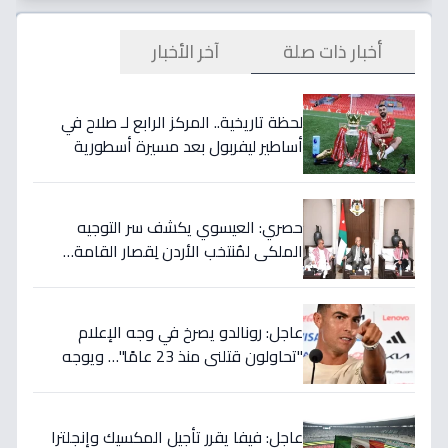
أخبار ذات صلة
آخر الأخبار
لحظة تاريخية.. المركز الرابع لـ صلاح في
أساطير ليفربول بعد مسيرة أسطورية
ستستمر للأجيال!
حصري: العيسوي يكشف سر التوجيه
الملكي لمُنتخب الأردن لِقصار القامة…
ويربطه بأحلام كأس العالم بالمغرب!
عاجل: رونالدو يصرخ في وجه الإعلام
"تحاولون قتلني منذ 23 عامًا"… ويوجه
صدمة بالتهديد الخطير قبل معركة إسبانيا
الحاسمة!
عاجل: فيفا يقرر تأجيل المكسيك وإنجلترا