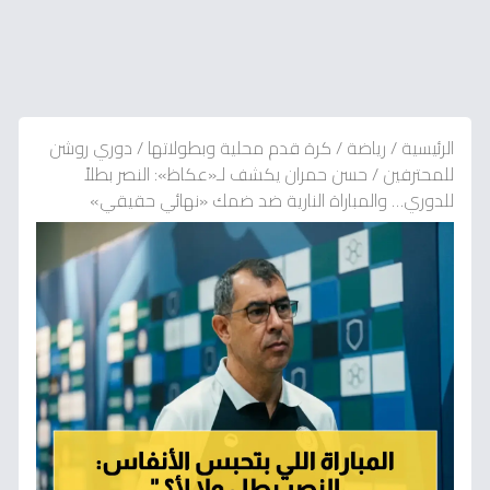
الرئيسية
/
رياضة
/
كرة قدم محلية وبطولاتها
/
دوري روشن
للمحترفين
/
حسن حمران يكشف لـ«عكاظ»: النصر بطلاً
للدوري… والمباراة النارية ضد ضمك «نهائي حقيقي»