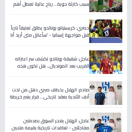
بسبب كارثة جوية… رياح عاتية تعطل أهم
مباريات العالم
حصري: كريستيانو رونالدو يطلق تعليقاً نارياً
قبل مواجهة إسبانيا - 'سأعتزل متى أريد أنا
وليس أنتم… نهاية عصر؟'
عاجل: شقيقة رونالدو تكشف سر اعتزاله
القريب بعد المونديال... هل تكون هذه
رقصته الأخيرة بالفعل؟
صادم: الهلال يخطف صبري دهل من تحت
أنف الأندية بعقد تاريخي… قرار يغير خريطة
الدوري 5 سنوات!
عاجل: الهلال يفجر السوق بصدمتين
مفاجئتين - تعاقدات تاريخية بقيمة ملايين