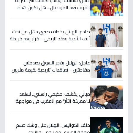
عاجل: شقيقة رونالدو تكشف سر اعتزاله
القريب بعد المونديال... هل تكون هذه
رقصته الأخيرة بالفعل؟
صادم: الهلال يخطف صبري دهل من تحت
أنف الأندية بعقد تاريخي… قرار يغير خريطة
الدوري 5 سنوات!
عاجل: الهلال يفجر السوق بصدمتين
مفاجئتين - تعاقدات تاريخية بقيمة ملايين
تضمن بطولات الموسم الجديد!
مبابي يكشف: حكيمي راسلني.. نستعد
لـ"معركة الثأر" مع المغرب في مواجهة
الثمانية بكأس العالم!
خلف الكواليس: الهلال على وشك حسم
صفقة العييري من نيوم… والنادي