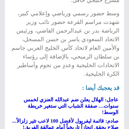
مسرح خليجي حافل.
وسط حضور رسمي ورياضي وإعلامي كبير،
شهدت مراسم القرعة حضور نائب وزير
الرياضة بدر بن عبدالرحمن القاضي، ورئيس
الاتحاد السعودي ياسر بن حسن المسحل،
والأمين العام لاتحاد كأس الخليج العربي جاسم
بن سلطان الرميحي، بالإضافة إلى رؤساء
الاتحادات الخليجية وعددٍ من نجوم وأساطير
الكرة الخليجية.
قد يعجبك أيضا :
عاجل: الهلال يعلن ضم عبدالله العنزي لخمس
سنوات… صفقة الشباب التي ستغير خريطة
الوسط!
صادم: قائمة ليفربول لأفضل 100 لاعب تثير زلزالاً...
صلاح يحقق إنجازاً تاريخياً أمام عمالقة الفريق!