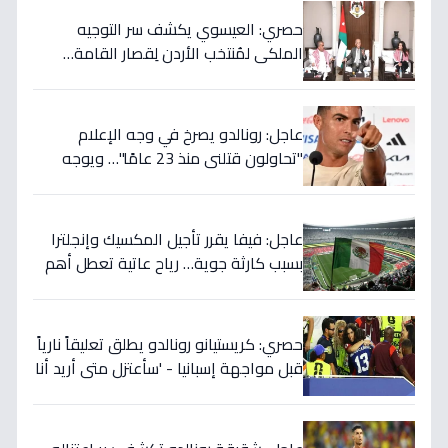
حصري: العيسوي يكشف سر التوجيه
الملكي لمُنتخب الأردن لِقصار القامة…
ويربطه بأحلام كأس العالم بالمغرب!
عاجل: رونالدو يصرخ في وجه الإعلام
"تحاولون قتلني منذ 23 عامًا"… ويوجه
صدمة بالتهديد الخطير قبل معركة إسبانيا
الحاسمة!
عاجل: فيفا يقرر تأجيل المكسيك وإنجلترا
بسبب كارثة جوية… رياح عاتية تعطل أهم
مباريات العالم
حصري: كريستيانو رونالدو يطلق تعليقاً نارياً
قبل مواجهة إسبانيا - 'سأعتزل متى أريد أنا
وليس أنتم… نهاية عصر؟'