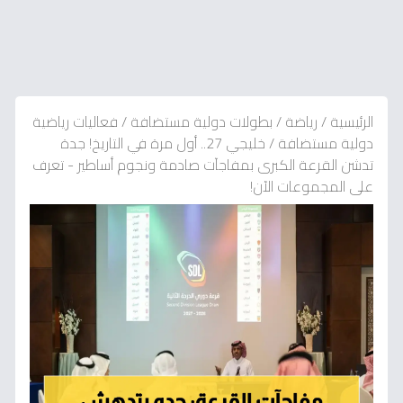
الرئيسية
/
رياضة
/
بطولات دولية مستضافة
/
فعاليات رياضية
دولية مستضافة
/
خليجي 27.. أول مرة في التاريخ! جدة
تدشن القرعة الكبرى بمفاجآت صادمة ونجوم أساطير - تعرف
على المجموعات الآن!