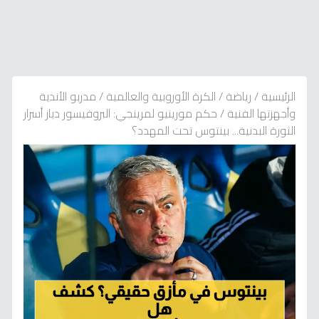
الرئيسية
/
رياضة
/
الكرة الأوروبية والعالمية
/
مدربو الأندية
وأجهزتها الفنية
/
حكم مورينيو لمرينجي: البروفيسور دياز أسرار
الثورة البدنية... بينتوس تحت المهدد؟