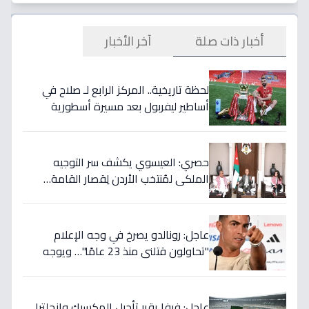
أخبار ذات صلة
آخر الأخبار
لحظة تاريخية.. المركز الرابع لـ صلاح في
أساطير ليفربول بعد مسيرة أسطورية
ستستمر للأجيال!
حصري: العيسوي يكشف سر التوجيه
الملكي لمُنتخب الأردن لِقصار القامة…
ويربطه بأحلام كأس العالم بالمغرب!
عاجل: رونالدو يصرخ في وجه الإعلام
"تحاولون قتلني منذ 23 عامًا"… ويوجه
صدمة بالتهديد الخطير قبل معركة إسبانيا
الحاسمة!
عاجل: فيفا يقرر تأجيل المكسيك وإنجلترا