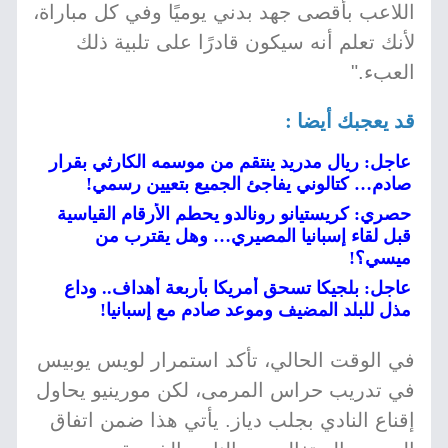
اللاعب بأقصى جهد بدني يوميًا وفي كل مباراة،
لأنك تعلم أنه سيكون قادرًا على تلبية ذلك
العبء."
قد يعجبك أيضا :
عاجل: ريال مدريد ينتقم من موسمه الكارثي بقرار
صادم… كتالوني يفاجئ الجميع بتعيين رسمي!
حصري: كريستيانو رونالدو يحطم الأرقام القياسية
قبل لقاء إسبانيا المصيري… وهل يقترب من
ميسي؟!
عاجل: بلجيكا تسحق أمريكا بأربعة أهداف.. وداع
مذل للبلد المضيف وموعد صادم مع إسبانيا!
في الوقت الحالي، تأكد استمرار لويس يوبيس
في تدريب حراس المرمى، لكن مورينيو يحاول
إقناع النادي بجلب دياز. يأتي هذا ضمن اتفاق