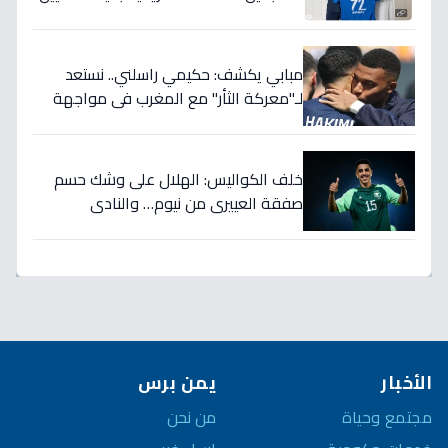
تضمن بطولات الموسم الجديد!
مبابي يكشف: حكيمي راسلني.. نستعد
لـ"معركة الثأر" مع المغرب في مواجهة
الثمانية بكأس العالم!
خلف الكواليس: الهلال على وشك حسم
صفقة العييري من نيوم… والنادي
المنافس قد يخسر المعركة!
الأخبار
يمن برس
مجتمع وحياة
من نحن