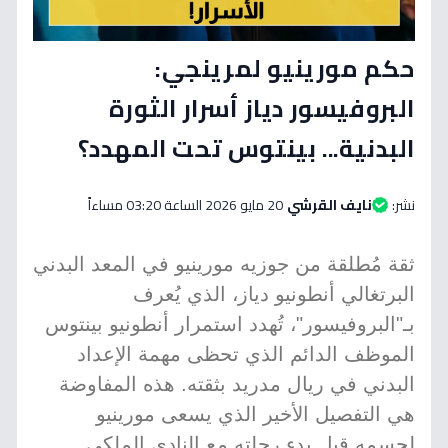
حكم مورينيو لمرينجي:
البروفيسور دياز أسرار الثورة
البدنية... بينتوس تحت المهدد؟
نشر:
نايف القرشي
20 مايو 2026 الساعة 03:20 مساءاً
ثقة مُطلقة من جوزيه مورينيو في المعد البدني
البرتغالي أنطونيو دياز، الذي يُعرف
بـ"البروفيسور"، تُهدد استمرار أنطونيو بينتوس
الموظف الدائم الذي تحظى مهمة الإعداد
البدني في ريال مدريد بثقته. هذه المفاوضة
هي التفصيل الأخير الذي يسعى مورينيو
لحسمه قبل بدء رحلته مع النادي الملكي.