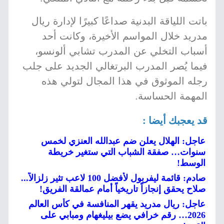
باتت اللياقة البدنية صداعًا كبيرًا لإدارة ريال
مدريد خلال المواسم الأخيرة، وكانت أحد
أسباب التخلي عن المدرب تشابي ألونسو،
فيما يُصر المدرب البرتغالي الجديد على جلب
رجله الموثوق في هذا المجال لتولي هذه
المهمة الحساسة.
قد يعجبك أيضا :
عاجل: الهلال يعلن ضم عبدالله العنزي لخمس
سنوات… صفقة الشباب التي ستغير خريطة
الوسط!
صادم: قائمة ليفربول لأفضل 100 لاعب تثير زلزالاً...
صلاح يحقق إنجازاً تاريخياً أمام عمالقة الفريق!
عاجل: ريال مدريد يقهر المنافسة في كأس العالم
2026… رقم خرافي يضع بيليغهام ومبابي على