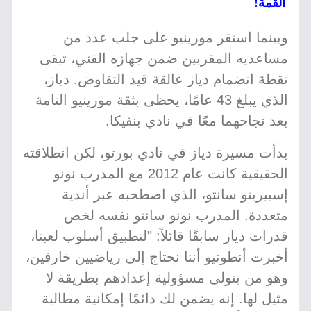
القمة!
وبينما استقر مورينيو على جلب عدد من
مساعديه المقربين ضمن جهازه الفني، تبقى
نقطة انضمام دياز عالقة قيد التفاوض. دياز،
الذي يبلغ 43 عامًا، يحظى بثقة مورينيو التامة
بعد نجاحهما معًا في نادي بنفيكا.
بدأت مسيرة دياز في نادي بورتو، لكن انطلاقته
الحقيقية كانت عام 2012 مع المدرب نونو
إسبيريتو سانتو، الذي اصطحبه عبر أندية
متعددة. المدرب نونو سانتو نفسه لخص
قدرات دياز سابقًا قائلاً: "لتطبيق أسلوب لعبنا،
أخبرت أنطونيو أننا نحتاج إلى رياضيين خارقين،
وهو من يتولى مسؤولية إعدادهم بطريقة لا
مثيل لها. إنه يضمن لك دائمًا إمكانية مطالبة