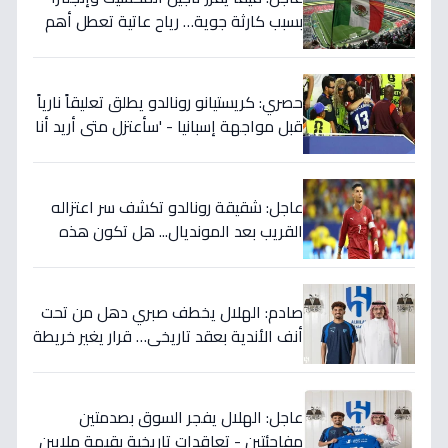
بسبب كارثة جوية… رياح عاتية تعطل أهم
مباريات العالم
حصري: كريستيانو رونالدو يطلق تعليقاً نارياً
قبل مواجهة إسبانيا - 'سأعتزل متى أريد أنا
وليس أنتم… نهاية عصر؟'
عاجل: شقيقة رونالدو تكشف سر اعتزاله
القريب بعد المونديال... هل تكون هذه
رقصته الأخيرة بالفعل؟
صادم: الهلال يخطف صبري دهل من تحت
أنف الأندية بعقد تاريخي… قرار يغير خريطة
الدوري 5 سنوات!
عاجل: الهلال يفجر السوق بصدمتين
مفاجئتين - تعاقدات تاريخية بقيمة ملايين