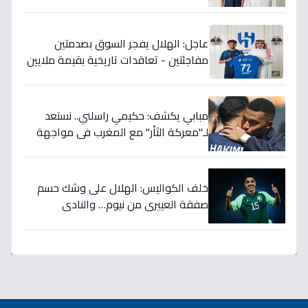
الدوري 5 سنوات!
عاجل: الهلال يفجر السوق بصدمتين
مفاجئتين - تعاقدات تاريخية بقيمة ملايين
تضمن بطولات الموسم الجديد!
مبابي يكشف: حكيمي راسلني.. نستعد
لـ"معركة الثأر" مع المغرب في مواجهة
الثمانية بكأس العالم!
خلف الكواليس: الهلال على وشك حسم
صفقة العييري من نيوم… والنادي
المنافس قد يخسر المعركة!