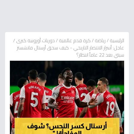
الرئيسية
/
رياضة
/
كرة قدم عالمية
/
دوريات أوروبية كبرى
/
عاجل: أسرار الانتصار التاريخي - كيف سحق أرسنال مانشستر
سيتي بعد 22 عاماً انتظار؟