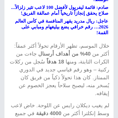
صادم: قائمة ليفربول لأفضل 100 لاعب تثير زلزالاً...
صلاح يحقق إنجازاً تاريخياً أمام عمالقة الفريق!
عاجل: ريال مدريد يقهر المنافسة في كأس العالم
2026… رقم خرافي يضع بيليغهام ومبابي على
القمة!
خلال الموسم، تظهر الأرقام تحولاً أكثر عمقاً:
أكثر من
40% من أهداف أرسنال
جاءت من
الكرات الثابتة، ومنها
18 هدفاً
سُجل من ركلات
ركنية – وهو رقم قياسي جديد في الدوري
الممتاز. كان هذا تحولاً ذكياً من فريق كان
يُسخر منه، ليصبح سلاحاً يعجز الخصوم عن
إيقافه.
لم يغيب ديكلان رايس عن اللوحة. خاض لاعب
وسط إنكلترا أكثر من
4000 دقيقة
في جميع