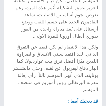
الموسم الماضي، لكن قرار الاستثمار بكثافة
لتعزيز عمق التشكيلة أثمر هذه المرة، رغم
تعرض نجوم أساسيين للاصابات، ساعد
القادمون الجدد على حسم اللقب ووضع
أرسنال على بُعد مباراة واحدة من الفوز
بدوري أبطال أوروبا للمرة الأولى.
ولكن هذا الانتصار لم يكن فقط عن التفوق
الذاتي. لقد افتقد سيتي الاتساق والضراوة
اللذين ميّزا أفضل فرق بيب غوارديولا، كما
انهار دفاع ليفربول عن لقبه. وحتى مانشستر
يونايتد، الذي أنهى الموسم ثالثاً، رأى إقالة
مدربه البرتغالي روبن أموريم في منتصف
الموسم.
قد يعجبك أيضا :