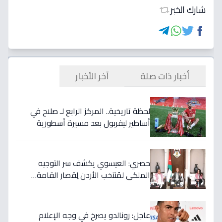
شارك الخبر
أخبار ذات صلة
آخر الأخبار
لحظة تاريخية.. المركز الرابع لـ صلاح في
أساطير ليفربول بعد مسيرة أسطورية
ستستمر للأجيال!
حصري: العيسوي يكشف سر التوجيه
الملكي لمُنتخب الأردن لِقصار القامة…
ويربطه بأحلام كأس العالم بالمغرب!
عاجل: رونالدو يصرخ في وجه الإعلام