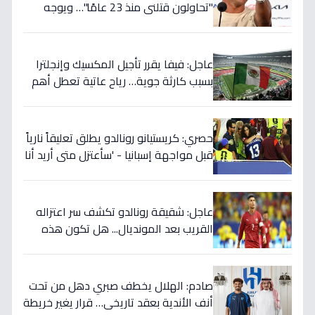
"تحاولون قتلني منذ 23 عامًا"… ويوجه
صدمة بالتهديد الخطير قبل معركة إسبانيا
الحاسمة!
عاجل: فيفا يقرر تأجيل المكسيك وإنجلترا
بسبب كارثة جوية… رياح عاتية تعطل أهم
مباريات العالم
حصري: كريستيانو رونالدو يطلق تعليقاً نارياً
قبل مواجهة إسبانيا - 'سأعتزل متى أريد أنا
وليس أنتم… نهاية عصر؟'
عاجل: شقيقة رونالدو تكشف سر اعتزاله
القريب بعد المونديال... هل تكون هذه
رقصته الأخيرة بالفعل؟
صادم: الهلال يخطف صبري دهل من تحت
أنف الأندية بعقد تاريخي… قرار يغير خريطة