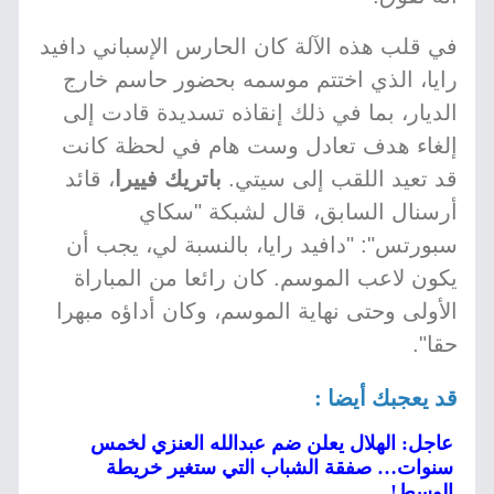
في قلب هذه الآلة كان الحارس الإسباني دافيد
رايا، الذي اختتم موسمه بحضور حاسم خارج
الديار، بما في ذلك إنقاذه تسديدة قادت إلى
إلغاء هدف تعادل وست هام في لحظة كانت
قد تعيد اللقب إلى سيتي.
باتريك فييرا
، قائد
أرسنال السابق، قال لشبكة "سكاي
سبورتس": "دافيد رايا، بالنسبة لي، يجب أن
يكون لاعب الموسم. كان رائعا من المباراة
الأولى وحتى نهاية الموسم، وكان أداؤه مبهرا
حقا".
قد يعجبك أيضا :
عاجل: الهلال يعلن ضم عبدالله العنزي لخمس
سنوات… صفقة الشباب التي ستغير خريطة
الوسط!