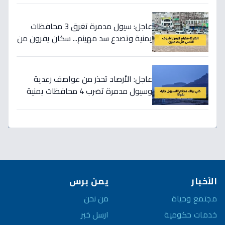
عاجل: سيول مدمرة تغرق 3 محافظات
يمنية وتصدع سد مهينم... سكان يفرون من
منازلهم!
عاجل: الأرصاد تحذر من عواصف رعدية
وسيول مدمرة تضرب 4 محافظات يمنية
خلال ساعات!
الأخبار
يمن برس
مجتمع وحياة
من نحن
خدمات حكومية
ارسل خبر