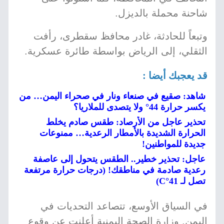
شاحنة محملة بالديزل.
وتبعاً للحادثة، غادر محافظ سقطرى، رأفت
الثقلي، إلى الرياض بواسطة طائرة عسكرية.
قد يعجبك أيضا :
شاهد: صقيع في صنعاء ونار في صحراء اليمن… من
يكسر حرارة 44° ولا يتصدى للملاريا؟
تحذير عاجل من الأرصاد: طقس صادم يخلط
الحرارة الشديدة بالأمطار الرعدية… ممنوعات
جديدة للمواطنين!
عاجل: تحذير خطير.. الطقس يتحول إلى عاصفة
رعدية صادمة في مناطقك! (درجات حرارة مرتفعة
تصل لـ 41°C)
في السياق الأوسع، تتصاعد التحديات في
اليمن. وزارة الصحة اليمنية أعلنت عن وقوع