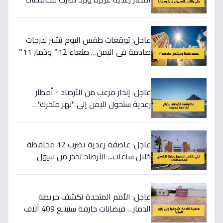
رئيسية - تحذير من سيول مدمرة!
عاجل: توقعات طقس اليوم تشير لدرجات
صادمة في اليمن… صنعاء 12° وذمار 11°
بينما سيئون 36°!
عاجل: إنذار مرعب من الأرصاد - أمطار
رعدية ستحول اليمن إلى "نهر متحرك"…
حرارة تتخطى 35° ومواعيد محددة!
عاجل: عاصفة رعدية تضرب 12 محافظة
خلال ساعات... الأرصاد تحذر من سيول
مدمرة وانهيارات!
عاجل: الأمم المتحدة تكشف خريطة
الدمار… فيضانات جارفة ستبتلع 409 آلاف
هكتار في اليمن خلال أسابيع!