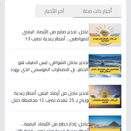
أخبار ذات صلة
آخر الأخبار
عاجل: تحذير صارم من الأرصاد اليمني
للمواطنين… أمطار رعدية تضرب 13
محافظة - ابتعدوا عن هذه الأماكن فوراً!
تحذير عذنان الشوافي: ليس الصيف هو
الخطر.. بل الاضطراب الموسمي الذي يهدد
الأمن المائي والغذائي لليمن.
تحذير عاجل من أرصاد اليمن: أمطار رعدية
ورياح بـ 25 عقدة تضرب 12 محافظة خلال
ساعات.. واحتمال سيول وانزلاقات صخرية!
عاجل: إنذار خطير من الأرصاد اليمنية…
أمطار رعدية غزيرة وبرَد تضرب محافظات