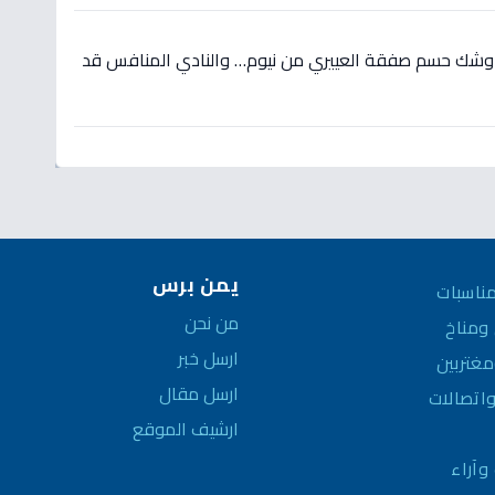
 وشك حسم صفقة العييري من نيوم… والنادي المنافس قد
يمن برس
ناسبات
من نحن
مناخ
ارسل خبر
غتربين
ارسل مقال
واتصالات
ارشيف الموقع
وآراء