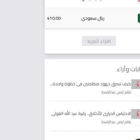
ريال سعودي
410.00
اقراء المزيد
بات وآراء
كيف تسرق جهود منظمتين في خطوة واحدة ..
الأجابة لدى رقية عبد الله الغولي وغدير طيره
بقلم ايمن عبدالباسط
الاحتباس الحراري للأخلاق.. رقية عبد الله الغولي
وغدير طيره نموذجا
بقلم ايمن عبدالباسط