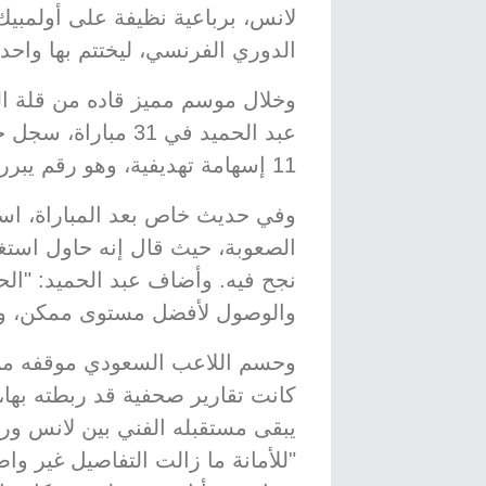
لانس، برباعية نظيفة على أولمبيك
الدوري الفرنسي، ليختتم بها واحد
وخلال موسم مميز قاده من قلة ا
11 إسهامة تهديفية، وهو رقم يبرر تماماً رغبته في الاستمرار خارج المملكة.
وفي حديث خاص بعد المباراة، استذ
الصعوبة، حيث قال إنه حاول استغل
نجح فيه. وأضاف عبد الحميد: "الح
والوصول لأفضل مستوى ممكن، وأت
وحسم اللاعب السعودي موقفه من ال
كانت تقارير صحفية قد ربطته بها،
يبقى مستقبله الفني بين لانس ور
"للأمانة ما زالت التفاصيل غير وا