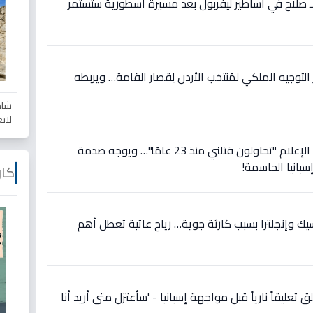
ع لـ صلاح في أساطير ليفربول بعد مسيرة أسطورية ستستمر
وجيه الملكي لمُنتخب الأردن لِقصار القامة… ويربطه
شاه
لات
عاجل: رونالدو يصرخ في وجه الإعلام "تحاولون قتلني منذ 23 عامًا"… ويوجه صدمة
سبانيا الحاسمة!
كار
سيك وإنجلترا بسبب كارثة جوية… رياح عاتية تعطل أهم
 تعليقاً نارياً قبل مواجهة إسبانيا - 'سأعتزل متى أريد أنا