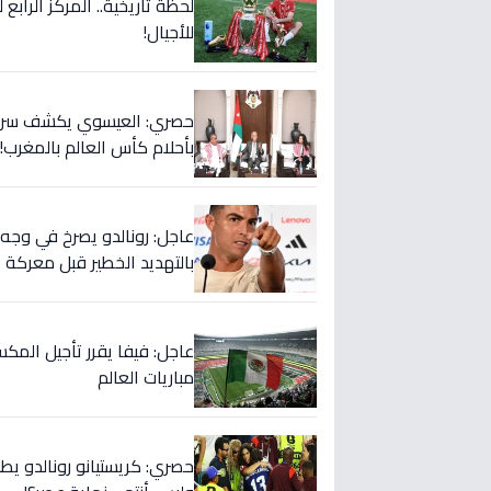
لحظة تاريخية.. المركز الراب
للأجيال!
حصري: العيسوي يكشف سر الت
بأحلام كأس العالم بالمغرب!
بالتهديد الخطير قبل معركة إ
عاجل: فيفا يقرر تأجيل المك
مباريات العالم
حصري: كريستيانو رونالدو يطلق