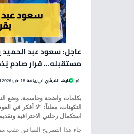
عاجل: سعود عبد الحميد
مستقبله… قرار صادم يُذ
نشر:
نايف القرشي
في
رياضة
18 مايو 2026 الساعة 09:15 مساءاً
بكلمات واضحة وحاسمة، وضع النج
التكهنات، معلناً: "لا أفكر في ا
استكمال رحلتي الاحترافية وتقديم
جاء هذا التصريح الصاعق عقب مشا