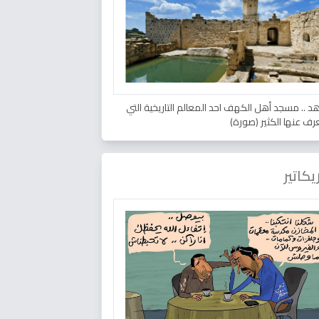
د .. مسجد أهل الكهف احد المعالم التاريخية التي
عرف عنها الكثير (صورة)
يكاتير