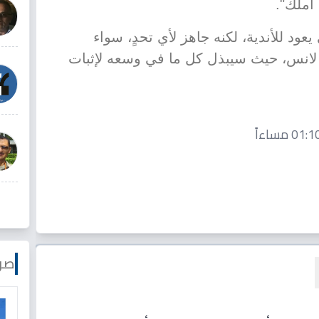
أملك".
يعود للأندية، لكنه جاهز لأي تحدٍ، سواء
ع لانس، حيث سيبذل كل ما في وسعه لإثبات
صو