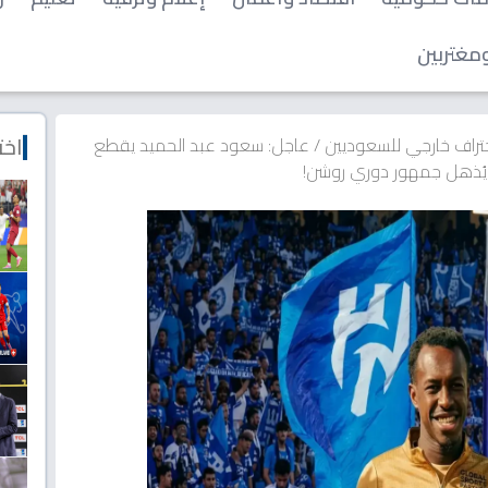
مغتربين
اخت
تراف خارجي للسعوديين
/
عاجل: سعود عبد الحميد يقطع
يُذهل جمهور دوري روشن!