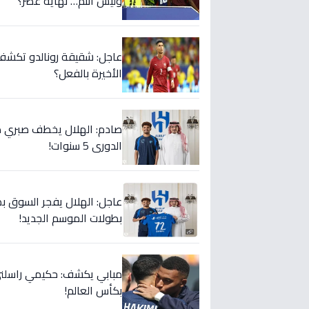
وليس أنتم… نهاية عصر؟'
عاجل: شقيقة رونالدو تكشف س
الأخيرة بالفعل؟
صادم: الهلال يخطف صبري ده
الدوري 5 سنوات!
عاجل: الهلال يفجر السوق بص
بطولات الموسم الجديد!
مبابي يكشف: حكيمي راسلني..
بكأس العالم!