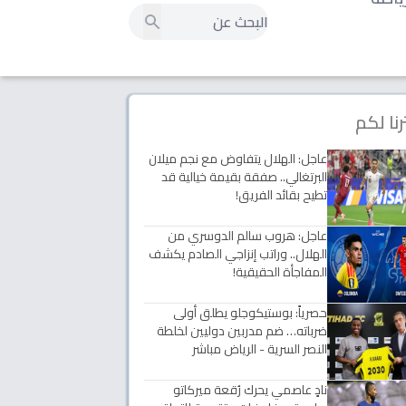
رنا لكم
عاجل: الهلال يتفاوض مع نجم ميلان
البرتغالي.. صفقة بقيمة خيالية قد
تطيح بقائد الفريق!
عاجل: هروب سالم الدوسري من
الهلال.. وراتب إنزاجي الصادم يكشف
المفاجأة الحقيقية!
حصرياً: بوستيكوجلو يطلق أولى
ضرباته… ضم مدربين دوليين لخلطة
النصر السرية - الرياض مباشر
نادٍ عاصمي يحرك رُقعة ميركاتو