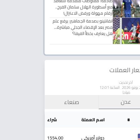
صادمة: مفاوضات متقدمة للتعاقد
مع أسطورة الهلال سلمان الفرج..
أرقام مهولة ورفض الاعتزال!
انفانتينو بصدمة الجماهير: يرفع علم
مصر بعد الإقصاء الجدلي مباشرة...
هل يعترف بخطأ الفيفا؟
ار العملات
آخر تحديث
الساعة 12:01
صباحا
عدن
صنعاء
#
اسم العملة
شراء
دولار أمريكي
1554.00