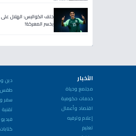
خلف الكواليس: الهلال على
يخسر المعركة!
الأخبار
دين وم
مجتمع وحياة
طقس و
خدمات حكومية
سفر وم
اقتصاد وأعمال
تقنية 
إعلام وترفيه
فيديو
تعليم
كتابات 