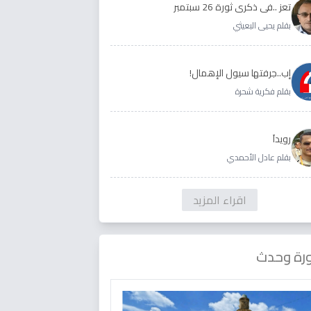
تعز ..في ذكرى ثورة 26 سبتمبر
بقلم يحيى البعيثي
إب..جرفتها سيول الإهمال!
بقلم فكرية شحرة
رويداَ
بقلم عادل الأحمدي
اقراء المزيد
رة وحدث