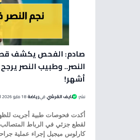
صادم: الفحص يكشف قطعاً 
أشهر!
نشر:
نايف القرشي
في
رياضة
18 مايو 2026 الساعة 08:45 مساءاً
أكدت فحوصات طبية أجريت للظهير 
لقطع جزئي في الرباط المتصالب ا
كارلوس ميجيل إجراء عملية جراحية