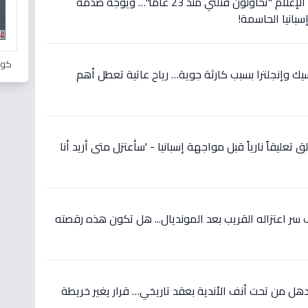
عاجل: رونالدو يصرخ في وجه الإعلام "تحاولون قتلني منذ 23 عامًا"… ويوجه صدمة
سبانيا الحاسمة!
كور
سيك وإنجلترا بسبب كارثة جوية… رياح عاتية تعطل أهم
 تعليقاً نارياً قبل مواجهة إسبانيا - 'سأعتزل متى أريد أنا
ر اعتزاله القريب بعد المونديال... هل تكون هذه رقصته
ل من تحت أنف الأندية بعقد تاريخي… قرار يغير خريطة