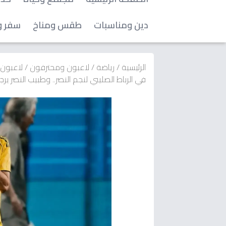
دين ومناسبات
طقس ومناخ
سفر و
الرئيسية
/
رياضة
/
لاعبون ومحترفون
/
لاعبون
في الرباط الصليبي لنجم النصر.. وطبيب النصر يرجح ج