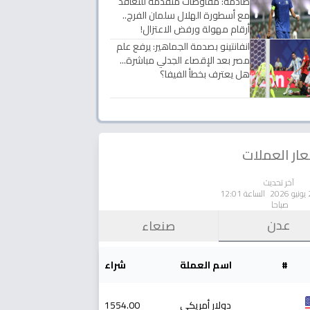
صادمة: مفاوضات متقدمة للتعاقد
مع أسطورة الهلال سلمان الفرج..
أرقام مهولة ورفض الاعتزال!
انفانتينو بصدمة الجماهير: يرفع علم
مصر بعد الإقصاء الجدلي مباشرة...
هل يعترف بخطأ الفيفا؟
ار العملات
آخر تحديث
الساعة 12:01
صباحا
عدن
صنعاء
#
اسم العملة
شراء
دولار أمريكي
1554.00