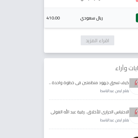
ريال سعودي
410.00
اقراء المزيد
بات وآراء
كيف تسرق جهود منظمتين في خطوة واحدة ..
الأجابة لدى رقية عبد الله الغولي وغدير طيره
بقلم ايمن عبدالباسط
الاحتباس الحراري للأخلاق.. رقية عبد الله الغولي
وغدير طيره نموذجا
بقلم ايمن عبدالباسط