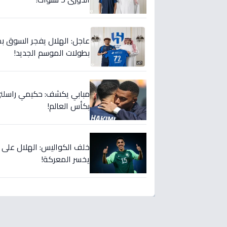
عاجل: الهلال يفجر السوق بص
بطولات الموسم الجديد!
مبابي يكشف: حكيمي راسلني..
بكأس العالم!
خلف الكواليس: الهلال على
يخسر المعركة!