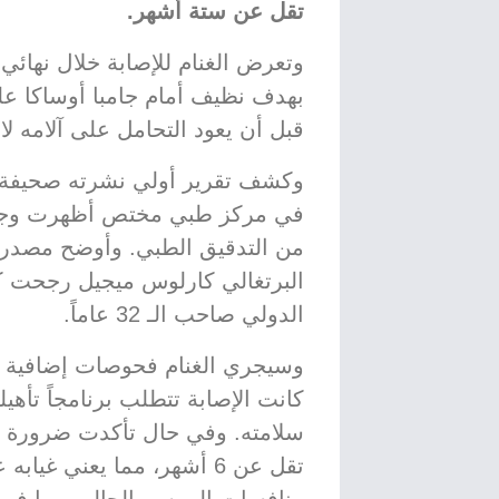
تقل عن ستة أشهر.
بهدف نظيف أمام جامبا أوساكا ع
قبل أن يعود التحامل على آلامه ل
وكشف تقرير أولي نشرته صحيفة "ا
في مركز طبي مختص أظهرت وجود ا
من التدقيق الطبي. وأوضح مصدر أ
البرتغالي كارلوس ميجيل رجحت كف
الدولي صاحب الـ 32 عاماً.
وسيجري الغنام فحوصات إضافية مع
كانت الإصابة تتطلب برنامجاً تأهيلياً
سلامته. وفي حال تأكدت ضرورة ال
تقل عن 6 أشهر، مما يعني 