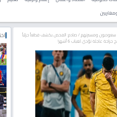
مغتربين
اخت
 سعوديون ومسيرتهم
/
صادم: الفحص يكشف قطعاً جزئياً
راحة عاجلة تؤدي لغياب 6 أشهر!