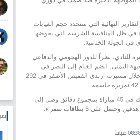
ا المواجهة الأخيرة ضد ضمك في دوري
قارير النهائية التي ستحدد حجم الغيابات
 في ظل المنافسة الشرسة التي يخوضها
في الجولة الختامية.
رة للنادي، نظراً للدور الهجومي والدفاعي
هة اليمنى. انضم الغنام إلى النصر في
صيف 2018 قادماً من الفيصلي، وخلال مسيرته ارتدى القميص الأصفر في 292
أما في الموسم الجاري، فقد شارك في 45 مباراة بمجموع دقائق وصل إلى
صو