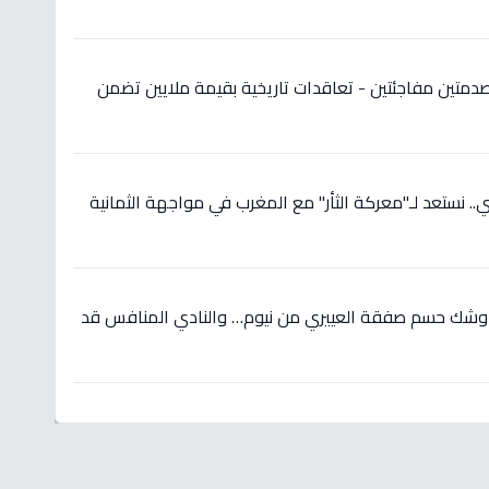
دمتين مفاجئتين - تعاقدات تاريخية بقيمة ملايين تضمن
 نستعد لـ"معركة الثأر" مع المغرب في مواجهة الثمانية
 وشك حسم صفقة العييري من نيوم… والنادي المنافس قد