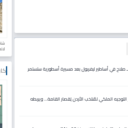
شاه
لات
ع لـ صلاح في أساطير ليفربول بعد مسيرة أسطورية ستستمر
كار
وجيه الملكي لمُنتخب الأردن لِقصار القامة… ويربطه