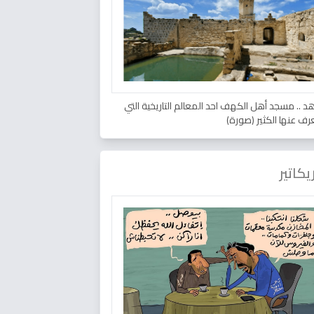
د .. مسجد أهل الكهف احد المعالم التاريخية التي
عرف عنها الكثير (صورة)
يكاتير