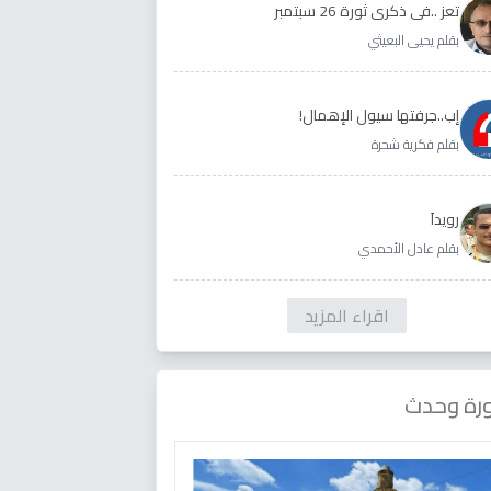
تعز ..في ذكرى ثورة 26 سبتمبر
بقلم يحيى البعيثي
إب..جرفتها سيول الإهمال!
بقلم فكرية شحرة
رويداَ
بقلم عادل الأحمدي
اقراء المزيد
رة وحدث