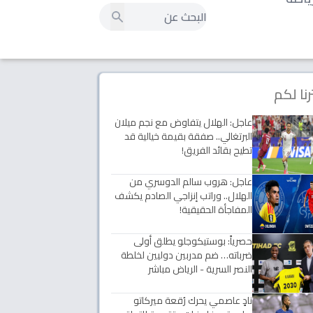
رنا لكم
عاجل: الهلال يتفاوض مع نجم ميلان
البرتغالي.. صفقة بقيمة خيالية قد
تطيح بقائد الفريق!
عاجل: هروب سالم الدوسري من
الهلال.. وراتب إنزاجي الصادم يكشف
المفاجأة الحقيقية!
حصرياً: بوستيكوجلو يطلق أولى
ضرباته… ضم مدربين دوليين لخلطة
النصر السرية - الرياض مباشر
نادٍ عاصمي يحرك رُقعة ميركاتو