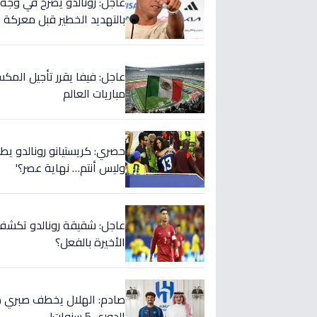
بالتهديد الخطير قبل معركة إ
عاجل: فيفا يقرر تأجيل المك
مباريات العالم
حصري: كريستيانو رونالدو يطلق
وليس أنتم… نهاية عصر؟'
عاجل: شقيقة رونالدو تكشف س
الأخيرة بالفعل؟
صادم: الهلال يخطف صبري ده
الدوري 5 سنوات!