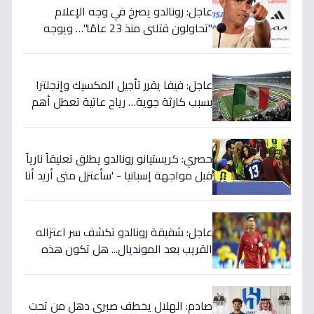
عاجل: رونالدو يصرخ في وجه الإعلام
"تحاولون قتلني منذ 23 عامًا"… ويوجه
صدمة بالتهديد الخطير قبل معركة إسبانيا
الحاسمة!
عاجل: فيفا يقرر تأجيل المكسيك وإنجلترا
بسبب كارثة جوية… رياح عاتية تعطل أهم
مباريات العالم
حصري: كريستيانو رونالدو يطلق تعليقاً نارياً
قبل مواجهة إسبانيا - 'سأعتزل متى أريد أنا
وليس أنتم… نهاية عصر؟'
عاجل: شقيقة رونالدو تكشف سر اعتزاله
القريب بعد المونديال... هل تكون هذه
رقصته الأخيرة بالفعل؟
صادم: الهلال يخطف صبري دهل من تحت