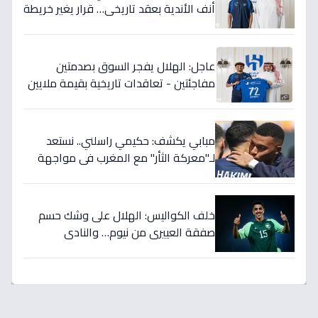
أنف الأندية بعقد تاريخي… قرار يغير خريطة
الدوري 5 سنوات!
عاجل: الهلال يفجر السوق بصدمتين
مفاجئتين - تعاقدات تاريخية بقيمة ملايين
تضمن بطولات الموسم الجديد!
مبابي يكشف: حكيمي راسلني.. نستعد
لـ"معركة الثأر" مع المغرب في مواجهة
الثمانية بكأس العالم!
خلف الكواليس: الهلال على وشك حسم
صفقة العييري من نيوم… والنادي
المنافس قد يخسر المعركة!