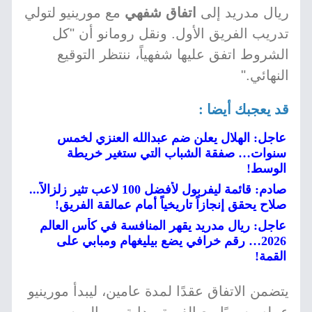
ريال مدريد إلى
اتفاق شفهي
مع مورينيو لتولي
تدريب الفريق الأول. ونقل رومانو أن "كل
الشروط اتفق عليها شفهياً، ننتظر التوقيع
النهائي."
قد يعجبك أيضا :
عاجل: الهلال يعلن ضم عبدالله العنزي لخمس
سنوات… صفقة الشباب التي ستغير خريطة
الوسط!
صادم: قائمة ليفربول لأفضل 100 لاعب تثير زلزالاً...
صلاح يحقق إنجازاً تاريخياً أمام عمالقة الفريق!
عاجل: ريال مدريد يقهر المنافسة في كأس العالم
2026… رقم خرافي يضع بيليغهام ومبابي على
القمة!
يتضمن الاتفاق عقدًا لمدة عامين، ليبدأ مورينيو