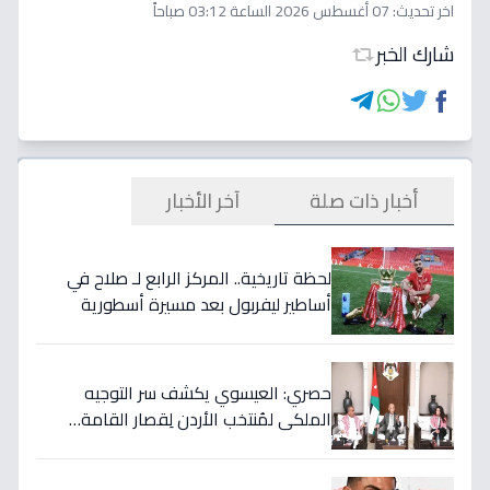
اخر تحديث:
07 أغسطس 2026 الساعة 03:12 صباحاً
شارك الخبر
أخبار ذات صلة
آخر الأخبار
لحظة تاريخية.. المركز الرابع لـ صلاح في
أساطير ليفربول بعد مسيرة أسطورية
ستستمر للأجيال!
حصري: العيسوي يكشف سر التوجيه
الملكي لمُنتخب الأردن لِقصار القامة…
ويربطه بأحلام كأس العالم بالمغرب!