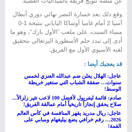
عن منصة تتويج فريقه بالميداليات الفضية.
وقع ذلك بعد خسارة النصر نهائي دوري أبطال
آسيا 2 أمام غامبا أوساكا الياباني بنتيجة 1-0
مساء السبت، على ملعب "الأول بارك"، وهو ما
أدى إلى تبدد حلم الأسطورة البرتغالي بتحقيق
لقبه الآسيوي الأول مع الفريق.
قد يعجبك أيضا :
عاجل: الهلال يعلن ضم عبدالله العنزي لخمس
سنوات… صفقة الشباب التي ستغير خريطة
الوسط!
صادم: قائمة ليفربول لأفضل 100 لاعب تثير زلزالاً...
صلاح يحقق إنجازاً تاريخياً أمام عمالقة الفريق!
عاجل: ريال مدريد يقهر المنافسة في كأس العالم
2026… رقم خرافي يضع بيليغهام ومبابي على
القمة!