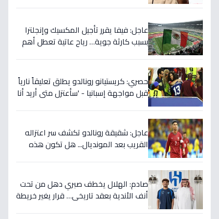
صدمة بالتهديد الخطير قبل معركة إسبانيا
الحاسمة!
عاجل: فيفا يقرر تأجيل المكسيك وإنجلترا
بسبب كارثة جوية… رياح عاتية تعطل أهم
مباريات العالم
حصري: كريستيانو رونالدو يطلق تعليقاً نارياً
قبل مواجهة إسبانيا - 'سأعتزل متى أريد أنا
وليس أنتم… نهاية عصر؟'
عاجل: شقيقة رونالدو تكشف سر اعتزاله
القريب بعد المونديال... هل تكون هذه
رقصته الأخيرة بالفعل؟
صادم: الهلال يخطف صبري دهل من تحت
أنف الأندية بعقد تاريخي… قرار يغير خريطة
الدوري 5 سنوات!