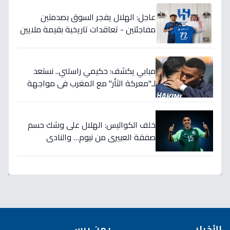
عاجل: الهلال يفجر السوق بصدمتين
مفاجئتين - تعاقدات تاريخية بقيمة ملايين
تضمن بطولات الموسم الجديد!
مبابي يكشف: حكيمي راسلني.. نستعد
لـ"معركة الثأر" مع المغرب في مواجهة
الثمانية بكأس العالم!
خلف الكواليس: الهلال على وشك حسم
صفقة العييري من نيوم… والنادي
المنافس قد يخسر المعركة!
الأخبار
يمن برس