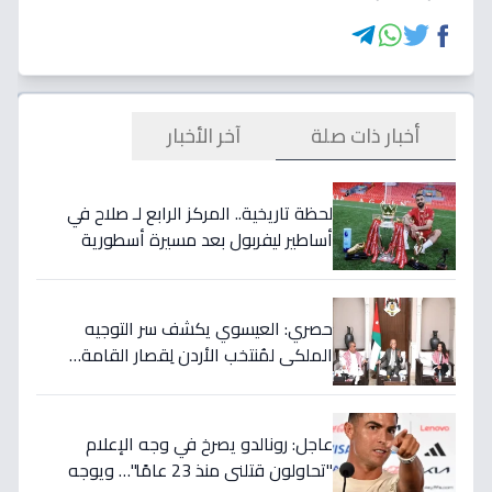
أخبار ذات صلة
آخر الأخبار
لحظة تاريخية.. المركز الرابع لـ صلاح في
أساطير ليفربول بعد مسيرة أسطورية
ستستمر للأجيال!
حصري: العيسوي يكشف سر التوجيه
الملكي لمُنتخب الأردن لِقصار القامة…
ويربطه بأحلام كأس العالم بالمغرب!
عاجل: رونالدو يصرخ في وجه الإعلام
"تحاولون قتلني منذ 23 عامًا"… ويوجه