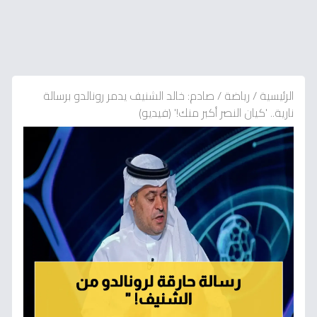
الرئيسية
/
رياضة
/
صادم: خالد الشنيف يدمر رونالدو برسالة
نارية.. 'كيان النصر أكبر منك!' (فيديو)