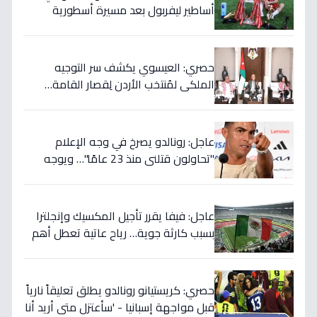
أساطير ليفربول بعد مسيرة أسطورية
ستستمر للأجيال!
حصري: العيسوي يكشف سر التوجيه
الملكي لمُنتخب الأردن لِقصار القامة…
ويربطه بأحلام كأس العالم بالمغرب!
عاجل: رونالدو يصرخ في وجه الإعلام
"تحاولون قتلني منذ 23 عامًا"… ويوجه
صدمة بالتهديد الخطير قبل معركة إسبانيا
الحاسمة!
عاجل: فيفا يقرر تأجيل المكسيك وإنجلترا
بسبب كارثة جوية… رياح عاتية تعطل أهم
مباريات العالم
حصري: كريستيانو رونالدو يطلق تعليقاً نارياً
قبل مواجهة إسبانيا - 'سأعتزل متى أريد أنا