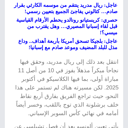
عاجل: ريال مدريد ينتقم من موسمه الكارثي بقرار
صادم… كتالوني يفاجئ الجميع بتعيين رسمي!
حصري: كريستيانو رونالدو يحطم الأرقام القياسية
قبل لقاء إسبانيا المصيري… وهل يقترب من
ميسي؟!
عاجل: بلجيكا تسحق أمريكا بأربعة أهداف.. وداع
مذل للبلد المضيف وموعد صادم مع إسبانيا!
انتقل بعد ذلك إلى ريال مدريد، وحقق فيها
نجاحاً مبكراً مذهلاً بفوز في 10 من أصل 11
مباراة أولى، بما فيها الكلاسيكو في أكتوبر
2025. لكن مسيرته هناك لم تستمر على هذا
النحو، حيث تراجع الفريق بفارق أربع نقاط
خلف برشلونة الذي توج باللقب، وخسر أيضاً
أمامه في نهائي كأس السوبر الإسباني.
يأتي تعيين ألونسو بعد أن فصل تشيلسي عن