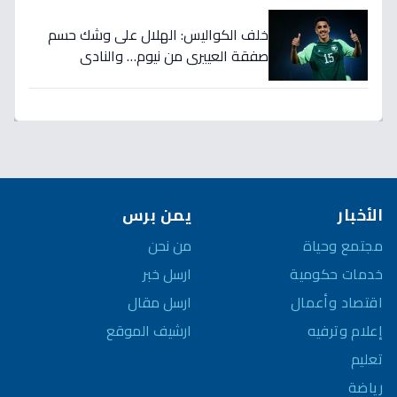
خلف الكواليس: الهلال على وشك حسم
صفقة العييري من نيوم… والنادي
المنافس قد يخسر المعركة!
الأخبار
يمن برس
مجتمع وحياة
من نحن
خدمات حكومية
ارسل خبر
اقتصاد وأعمال
ارسل مقال
إعلام وترفيه
ارشيف الموقع
تعليم
رياضة