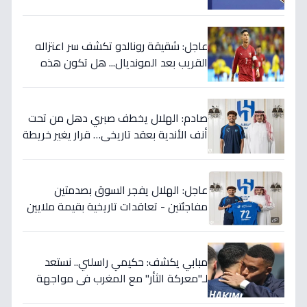
وليس أنتم… نهاية عصر؟'
عاجل: شقيقة رونالدو تكشف سر اعتزاله
القريب بعد المونديال... هل تكون هذه
رقصته الأخيرة بالفعل؟
صادم: الهلال يخطف صبري دهل من تحت
أنف الأندية بعقد تاريخي… قرار يغير خريطة
الدوري 5 سنوات!
عاجل: الهلال يفجر السوق بصدمتين
مفاجئتين - تعاقدات تاريخية بقيمة ملايين
تضمن بطولات الموسم الجديد!
مبابي يكشف: حكيمي راسلني.. نستعد
لـ"معركة الثأر" مع المغرب في مواجهة
الثمانية بكأس العالم!