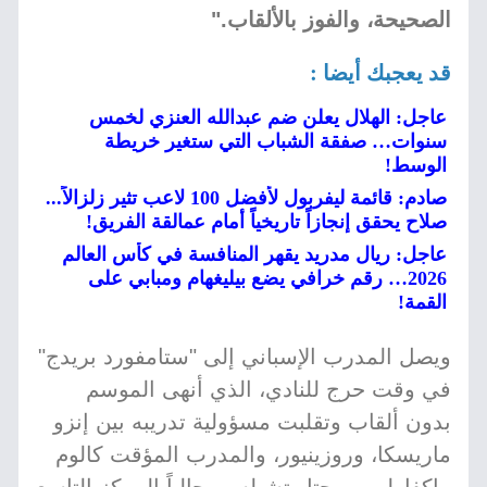
الصحيحة، والفوز بالألقاب."
قد يعجبك أيضا :
عاجل: الهلال يعلن ضم عبدالله العنزي لخمس
سنوات… صفقة الشباب التي ستغير خريطة
الوسط!
صادم: قائمة ليفربول لأفضل 100 لاعب تثير زلزالاً...
صلاح يحقق إنجازاً تاريخياً أمام عمالقة الفريق!
عاجل: ريال مدريد يقهر المنافسة في كأس العالم
2026… رقم خرافي يضع بيليغهام ومبابي على
القمة!
ويصل المدرب الإسباني إلى "ستامفورد بريدج"
في وقت حرج للنادي، الذي أنهى الموسم
بدون ألقاب وتقلبت مسؤولية تدريبه بين إنزو
ماريسكا، وروزينيور، والمدرب المؤقت كالوم