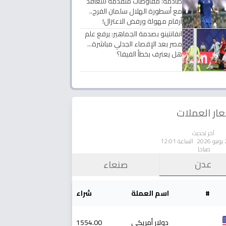
صادمة: مفاوضات متقدمة للتعاقد
مع أسطورة الهلال سلمان الفرج..
أرقام مهولة ورفض الاعتزال!
انفانتينو بصدمة الجماهير: يرفع علم
مصر بعد الإقصاء الجدلي مباشرة...
هل يعترف بخطأ الفيفا؟
ار العملات
آخر تحديث
الساعة 12:01
صباحا
عدن
صنعاء
#
اسم العملة
شراء
دولار أمريكي
1554.00