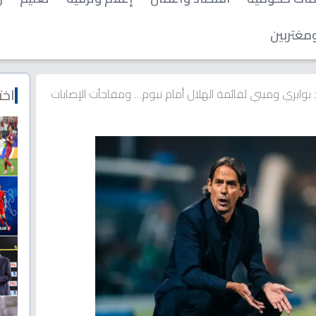
مغتربين
اخت
 بوابري وميتي لقائمة الهلال أمام نيوم… ومفاجآت الإصابات