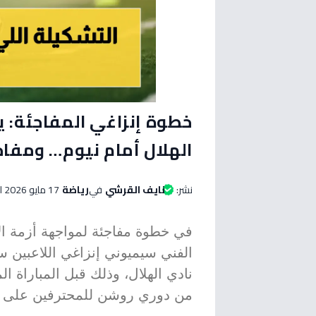
خطوة إنزاغي المفاجئة: ي
الهلال أمام نيوم… ومفاج
نشر:
نايف القرشي
في
رياضة
17 مايو 2026 الساعة 06:00 صباحاً
في خطوة مفاجئة لمواجهة أزمة ال
الفني سيميوني إنزاغي اللاعبين س
نادي الهلال، وذلك قبل المباراة ال
من دوري روشن للمحترفين على مل