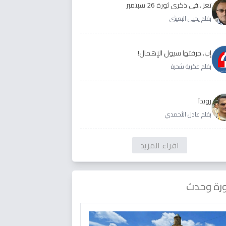
تعز ..في ذكرى ثورة 26 سبتمبر
بقلم يحيى البعيثي
إب..جرفتها سيول الإهمال!
بقلم فكرية شحرة
رويداَ
بقلم عادل الأحمدي
اقراء المزيد
رة وحدث