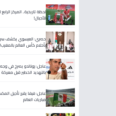
لحظة تاريخية.. المركز الراب
للأجيال!
حصري: العيسوي يكشف سر الت
بأحلام كأس العالم بالمغرب!
بالتهديد الخطير قبل معركة إ
عاجل: فيفا يقرر تأجيل المك
مباريات العالم