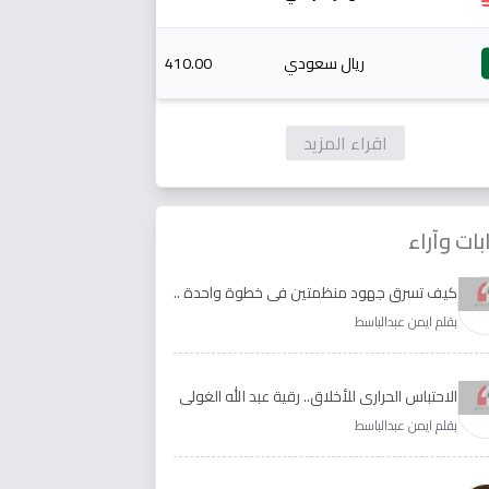
ريال سعودي
410.00
اقراء المزيد
بات وآراء
كيف تسرق جهود منظمتين في خطوة واحدة ..
الأجابة لدى رقية عبد الله الغولي وغدير طيره
بقلم ايمن عبدالباسط
الاحتباس الحراري للأخلاق.. رقية عبد الله الغولي
وغدير طيره نموذجا
بقلم ايمن عبدالباسط