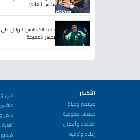
بكأس العالم!
خلف الكواليس: الهلال على
يخسر المعركة!
الأخبار
دين وم
مجتمع وحياة
طقس و
خدمات حكومية
سفر وم
اقتصاد وأعمال
تقنية 
إعلام وترفيه
فيديو