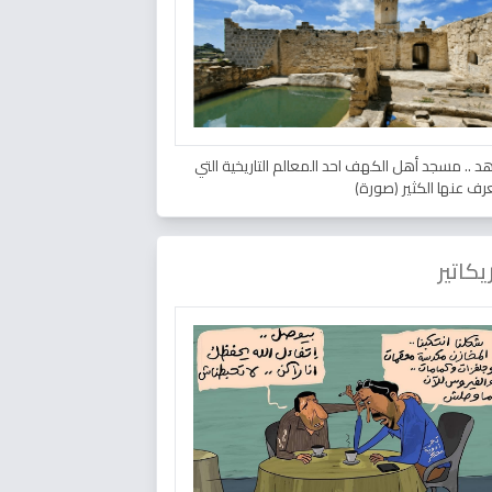
د .. مسجد أهل الكهف احد المعالم التاريخية التي
عرف عنها الكثير (صورة)
يكاتير