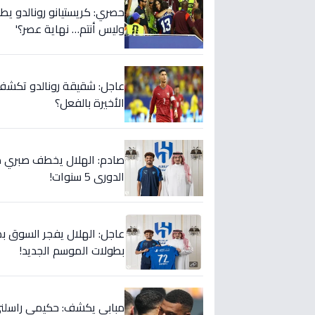
حصري: كريستيانو رونالدو يطلق
وليس أنتم… نهاية عصر؟'
عاجل: شقيقة رونالدو تكشف س
الأخيرة بالفعل؟
صادم: الهلال يخطف صبري ده
الدوري 5 سنوات!
عاجل: الهلال يفجر السوق بص
بطولات الموسم الجديد!
مبابي يكشف: حكيمي راسلني..