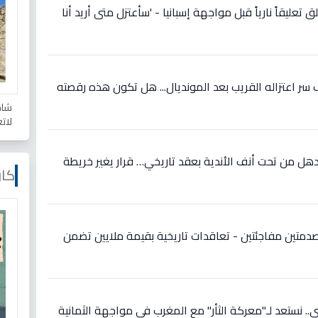
 تعليقاً نارياً قبل مواجهة إسبانيا - 'سأعتزل متى أريد أنا
ر اعتزاله القريب بعد المونديال... هل تكون هذه رقصته
شاه
لات
ل من تحت أنف الأندية بعقد تاريخي… قرار يغير خريطة
كار
دمتين مفاجئتين - تعاقدات تاريخية بقيمة ملايين تضمن
 نستعد لـ"معركة الثأر" مع المغرب في مواجهة الثمانية