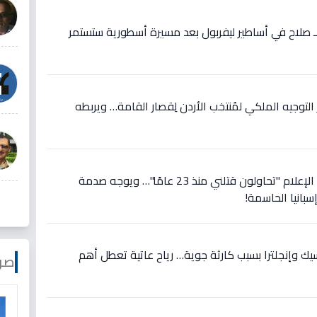
ع لـ صلاح في أساطير ليفربول بعد مسيرة أسطورية ستستمر
وجيه الملكي لمُنتخب الأردن لِقصار القامة… ويربطه
عاجل: رونالدو يصرخ في وجه الإعلام "تحاولون قتلني منذ 23 عامًا"… ويوجه صدمة
سبانيا الحاسمة!
سيك وإنجلترا بسبب كارثة جوية… رياح عاتية تعطل أهم
صو