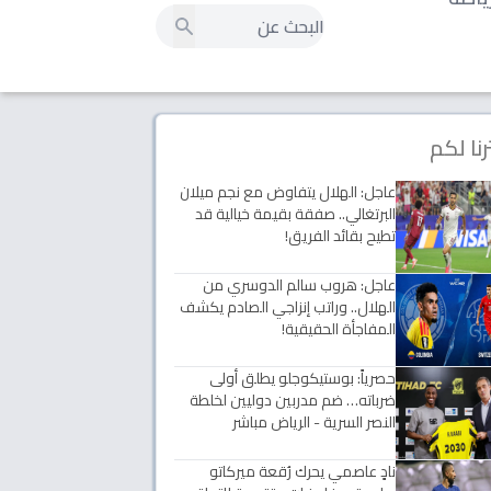
رنا لكم
عاجل: الهلال يتفاوض مع نجم ميلان
البرتغالي.. صفقة بقيمة خيالية قد
تطيح بقائد الفريق!
عاجل: هروب سالم الدوسري من
الهلال.. وراتب إنزاجي الصادم يكشف
المفاجأة الحقيقية!
حصرياً: بوستيكوجلو يطلق أولى
ضرباته… ضم مدربين دوليين لخلطة
النصر السرية - الرياض مباشر
نادٍ عاصمي يحرك رُقعة ميركاتو