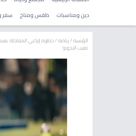
دين ومناسبات
طقس ومناخ
سفر و
الرئيسية
/
رياضة
/
خطوة إنزاغي المفاجئة: يعيد
تغيب النجوم!