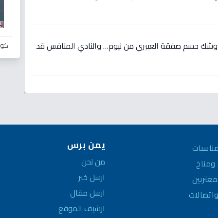
 وشك حسم صفقة العييري من نيوم… والنادي المنافس قد
كور
يمن برس
ناسبات
من نحن
مناخ
ارسل خبر
غتربين
ارسل مقال
واتصالات
ارشيف الموقع