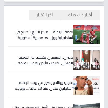
أخبار ذات صلة
آخر الأخبار
لحظة تاريخية.. المركز الرابع لـ صلاح في
أساطير ليفربول بعد مسيرة أسطورية
ستستمر للأجيال!
حصري: العيسوي يكشف سر التوجيه
الملكي لمُنتخب الأردن لِقصار القامة…
ويربطه بأحلام كأس العالم بالمغرب!
عاجل: رونالدو يصرخ في وجه الإعلام
"تحاولون قتلني منذ 23 عامًا"… ويوجه
صدمة بالتهديد الخطير قبل معركة إسبانيا
الحاسمة!
عاجل: فيفا يقرر تأجيل المكسيك وإنجلترا