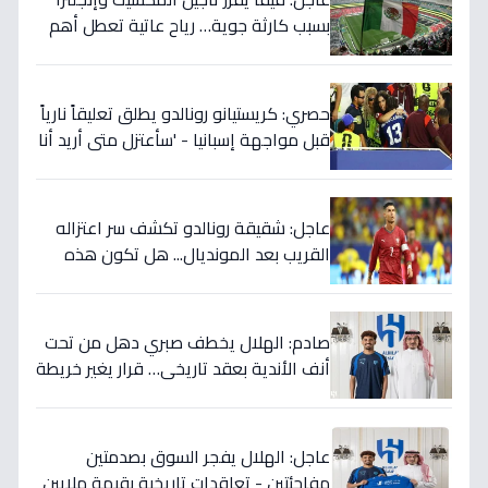
بسبب كارثة جوية… رياح عاتية تعطل أهم
مباريات العالم
حصري: كريستيانو رونالدو يطلق تعليقاً نارياً
قبل مواجهة إسبانيا - 'سأعتزل متى أريد أنا
وليس أنتم… نهاية عصر؟'
عاجل: شقيقة رونالدو تكشف سر اعتزاله
القريب بعد المونديال... هل تكون هذه
رقصته الأخيرة بالفعل؟
صادم: الهلال يخطف صبري دهل من تحت
أنف الأندية بعقد تاريخي… قرار يغير خريطة
الدوري 5 سنوات!
عاجل: الهلال يفجر السوق بصدمتين
مفاجئتين - تعاقدات تاريخية بقيمة ملايين