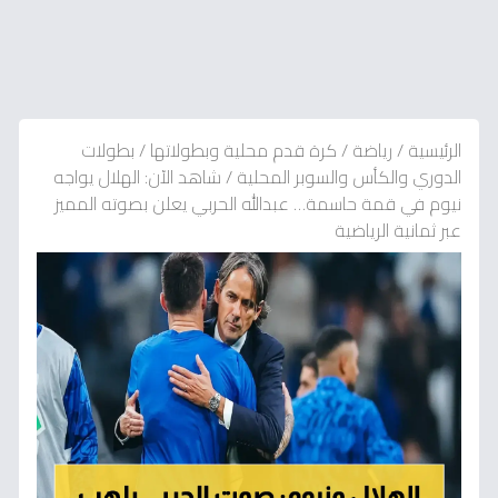
الرئيسية
/
رياضة
/
كرة قدم محلية وبطولاتها
/
بطولات
الدوري والكأس والسوبر المحلية
/
شاهد الآن: الهلال يواجه
نيوم في قمة حاسمة… عبدالله الحربي يعلن بصوته المميز
عبر ثمانية الرياضية