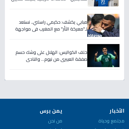
تضمن بطولات الموسم الجديد!
مبابي يكشف: حكيمي راسلني.. نستعد
لـ"معركة الثأر" مع المغرب في مواجهة
الثمانية بكأس العالم!
خلف الكواليس: الهلال على وشك حسم
صفقة العييري من نيوم… والنادي
المنافس قد يخسر المعركة!
الأخبار
يمن برس
مجتمع وحياة
من نحن