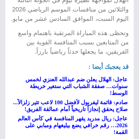
الهلال لمواجهة نظيره نيوم في الجولة الثالثة
والثلاثين من منافسات الموسم الرياضي 2026
اليوم السبت، الموافق السادس عشر من مايو.
وتحظى هذه المباراة المرتقبة باهتمام واسع
من المتابعين بسبب المنافسة القوية بين
الفريقين، ما يجعلها حدثاً رياضياً بارزاً.
قد يعجبك أيضا :
عاجل: الهلال يعلن ضم عبدالله العنزي لخمس
سنوات… صفقة الشباب التي ستغير خريطة
الوسط!
صادم: قائمة ليفربول لأفضل 100 لاعب تثير زلزالاً...
صلاح يحقق إنجازاً تاريخياً أمام عمالقة الفريق!
عاجل: ريال مدريد يقهر المنافسة في كأس العالم
2026… رقم خرافي يضع بيليغهام ومبابي على
القمة!