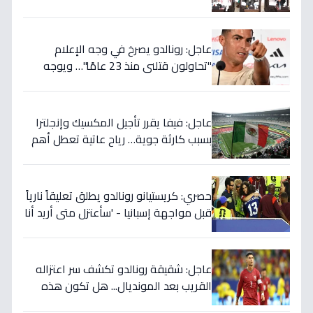
ويربطه بأحلام كأس العالم بالمغرب!
عاجل: رونالدو يصرخ في وجه الإعلام
"تحاولون قتلني منذ 23 عامًا"… ويوجه
صدمة بالتهديد الخطير قبل معركة إسبانيا
الحاسمة!
عاجل: فيفا يقرر تأجيل المكسيك وإنجلترا
بسبب كارثة جوية… رياح عاتية تعطل أهم
مباريات العالم
حصري: كريستيانو رونالدو يطلق تعليقاً نارياً
قبل مواجهة إسبانيا - 'سأعتزل متى أريد أنا
وليس أنتم… نهاية عصر؟'
عاجل: شقيقة رونالدو تكشف سر اعتزاله
القريب بعد المونديال... هل تكون هذه
رقصته الأخيرة بالفعل؟