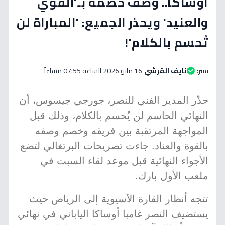
أوساكا.. وصف خصمه بـ'القوي
والعنيد' ويحذر الجميع: 'المباراة لن
تُحسم بالكلام'!
نشر:
نايف القرشي
16 مايو 2026 الساعة 07:55 مساءاً
حذّر المدير الفني للنصر، جورجي جيسوس، أن
النهائي الحاسم لن يُحسم بالكلام، وذلك قبل
المواجهة المرتقبة بين فريقه وخصم وصفه
بالقوة والعناد. جاءت تصريحات البرتغالي لتضع
الأجواء النهائية قبل موعد لقاء السبت في
ملعب الأول بارك.
تتجه أنظار القارة الآسيوية إلى الرياض حيث
يستضيف النصر غامبا أوساكا الياباني في نهائي