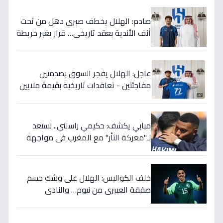
صادم: الهلال يخطف صبري دهل من تحت
أنف الأندية بعقد تاريخي… قرار يغير خريطة
الدوري 5 سنوات!
عاجل: الهلال يفجر السوق بصدمتين
مفاجئتين - تعاقدات تاريخية بقيمة ملايين
تضمن بطولات الموسم الجديد!
مبابي يكشف: حكيمي راسلني.. نستعد
لـ"معركة الثأر" مع المغرب في مواجهة
الثمانية بكأس العالم!
خلف الكواليس: الهلال على وشك حسم
صفقة العييري من نيوم… والنادي
المنافس قد يخسر المعركة!