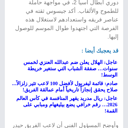
دوري أبطال آسيا 2، في مواجهة حاملة
للطموح والألقاب. أكد جيسوس ثقته في
عناصر فريقه واستعدادهم لاستغلال هذه
الفرصة التي اجتهدوا طوال الموسم للوصول
إليها.
قد يعجبك أيضا :
عاجل: الهلال يعلن ضم عبدالله العنزي لخمس
سنوات… صفقة الشباب التي ستغير خريطة
الوسط!
صادم: قائمة ليفربول لأفضل 100 لاعب تثير زلزالاً...
صلاح يحقق إنجازاً تاريخياً أمام عمالقة الفريق!
عاجل: ريال مدريد يقهر المنافسة في كأس العالم
2026… رقم خرافي يضع بيليغهام ومبابي على
القمة!
وأوضح المسؤول الفني أن لاعب الفريق حيدر