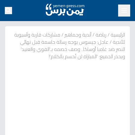
الرئيسية
/
رياضة
/
أندية وجماهير
/
مشاركات قارية وآسيوية
للأندية
/
عاجل: جيسوس يوجه رسالة حاسمة قبل نهائي
النصر ضد غامبا أوساكا.. وصف خصمه بـ'القوي والعنيد'
ويحذر الجميع: 'المباراة لن تُحسم بالكلام'!