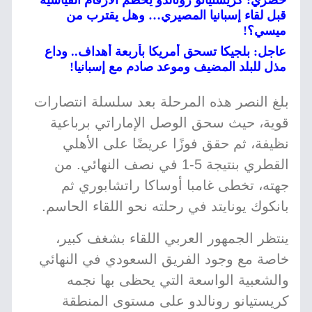
حصري: كريستيانو رونالدو يحطم الأرقام القياسية
قبل لقاء إسبانيا المصيري… وهل يقترب من
ميسي؟!
عاجل: بلجيكا تسحق أمريكا بأربعة أهداف.. وداع
مذل للبلد المضيف وموعد صادم مع إسبانيا!
بلغ النصر هذه المرحلة بعد سلسلة انتصارات
قوية، حيث سحق الوصل الإماراتي برباعية
نظيفة، ثم حقق فوزًا عريضًا على الأهلي
القطري بنتيجة 5-1 في نصف النهائي. من
جهته، تخطى غامبا أوساكا راتشابوري ثم
بانكوك يونايتد في رحلته نحو اللقاء الحاسم.
ينتظر الجمهور العربي اللقاء بشغف كبير،
خاصة مع وجود الفريق السعودي في النهائي
والشعبية الواسعة التي يحظى بها نجمه
كريستيانو رونالدو على مستوى المنطقة