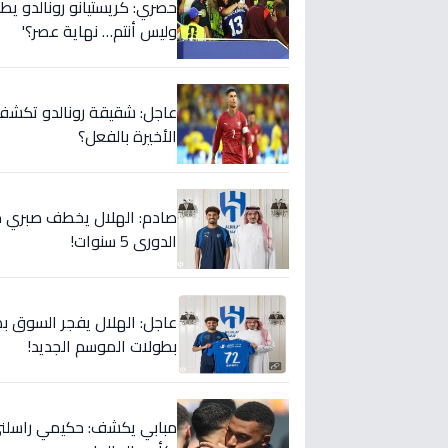
حصري: كريستيانو رونالدو يطلق
وليس أنتم… نهاية عصر؟'
عاجل: شقيقة رونالدو تكشف س
الأخيرة بالفعل؟
صادم: الهلال يخطف صبري ده
الدوري 5 سنوات!
عاجل: الهلال يفجر السوق بص
بطولات الموسم الجديد!
مبابي يكشف: حكيمي راسلني..