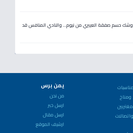
 وشك حسم صفقة العييري من نيوم… والنادي المنافس قد
يمن برس
ناسبات
من نحن
مناخ
ارسل خبر
غتربين
ارسل مقال
واتصالات
ارشيف الموقع