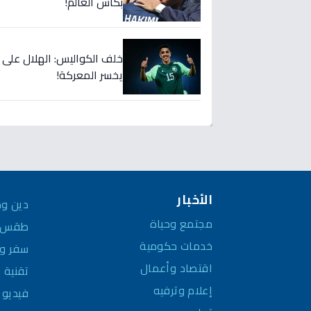
بكأس العالم!
خلف الكواليس: الهلال على
يخسر المعركة!
الأخبار
دين وم
مجتمع وحياة
طقس و
خدمات حكومية
سفر وم
اقتصاد وأعمال
تقنية 
إعلام وترفيه
فيديو