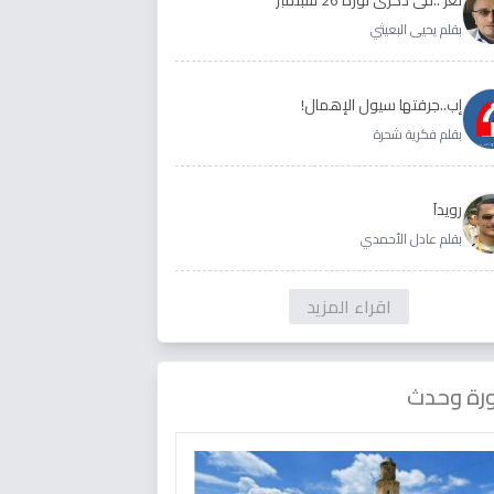
بقلم يحيى البعيثي
إب..جرفتها سيول الإهمال!
بقلم فكرية شحرة
رويداَ
بقلم عادل الأحمدي
اقراء المزيد
رة وحدث