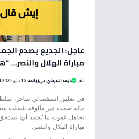
عاجل: الجديع يصدم الجم
مباراة الهلال والنصر… "هل
نشر:
نايف القرشي
في
رياضة
16 مايو 2026 الساعة 07:30 صباحاً
في تعليق استقصائي ساخر، سلط ا
حالة صمت غير مألوفة شملت ست 
تجاهل عقوبة ما يُعتقد أنها تستح
مباراة الهلال والنصر.