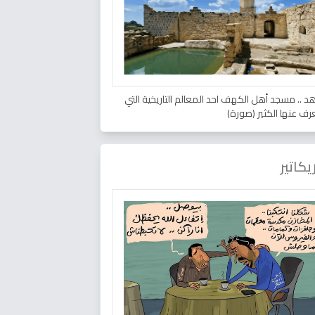
د .. مسجد أهل الكهف احد المعالم التاريخية التي
عرف عنها الكثير (صورة)
يكاتير