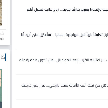
سيك وإنجلترا بسبب كارثة جوية… رياح عاتية تعطل أهم
شاه
 تعليقاً نارياً قبل مواجهة إسبانيا - 'سأعتزل متى أريد أنا
لات
كار
ر اعتزاله القريب بعد المونديال... هل تكون هذه رقصته
ل من تحت أنف الأندية بعقد تاريخي… قرار يغير خريطة