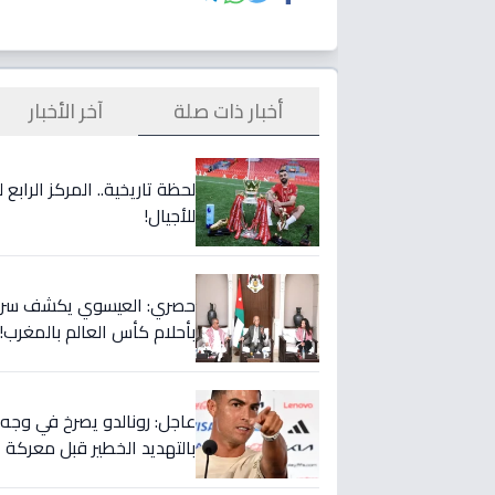
أخبار ذات صلة
آخر الأخبار
لحظة تاريخية.. المركز الراب
للأجيال!
حصري: العيسوي يكشف سر الت
بأحلام كأس العالم بالمغرب!
بالتهديد الخطير قبل معركة إ