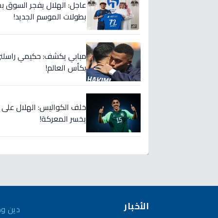
عاجل: الهلال يفجر السوق بص
بطولات الموسم الجديد!
مبابي يكشف: حكيمي راسلني..
بكأس العالم!
خلف الكواليس: الهلال على
يخسر المعركة!
الأخبار
دين وم