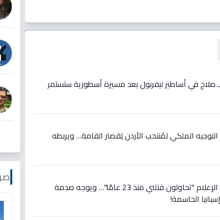
ع لـ صلاح في أساطير ليفربول بعد مسيرة أسطورية ستستمر
وجيه الملكي لمُنتخب الأردن لِقصار القامة… ويربطه
صو
عاجل: رونالدو يصرخ في وجه الإعلام "تحاولون قتلني منذ 23 عامًا"… ويوجه صدمة
سبانيا الحاسمة!