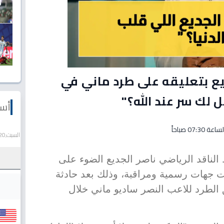
يع بتعليقه على طرد ماني في
 لك سر عند الله؟"
أسع
السبت,20 يونيو 2026
لناقد الرياضي ناصر الجديع الضوء على
جهات رسمية ومراقبة، وذلك بعد حادثة
ق الطرد للاعب النصر ساديو ماني خلال