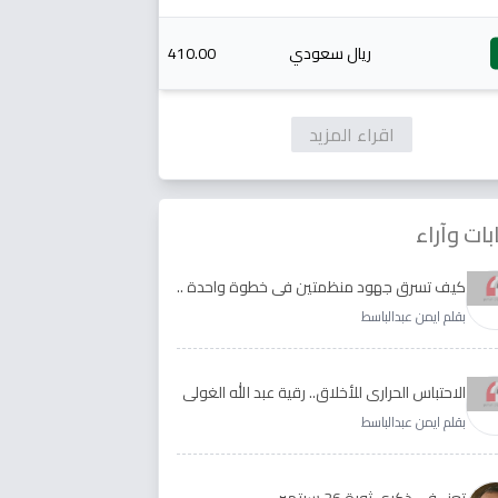
ريال سعودي
410.00
اقراء المزيد
بات وآراء
كيف تسرق جهود منظمتين في خطوة واحدة ..
الأجابة لدى رقية عبد الله الغولي وغدير طيره
بقلم ايمن عبدالباسط
الاحتباس الحراري للأخلاق.. رقية عبد الله الغولي
وغدير طيره نموذجا
بقلم ايمن عبدالباسط
تعز ..في ذكرى ثورة 26 سبتمبر