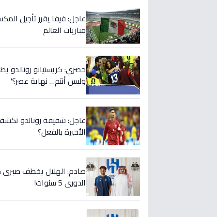
عاجل: فيفا يقرر تأجيل المك
مباريات العالم
حصري: كريستيانو رونالدو يطلق
وليس أنتم… نهاية عصر؟'
عاجل: شقيقة رونالدو تكشف س
الأخيرة بالفعل؟
صادم: الهلال يخطف صبري ده
الدوري 5 سنوات!