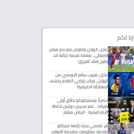
رنا لكم
عاجل: الهلال يتفاوض مع نجم ميلان
البرتغالي.. صفقة بقيمة خيالية قد
تطيح بقائد الفريق!
عاجل: هروب سالم الدوسري من
الهلال.. وراتب إنزاجي الصادم يكشف
المفاجأة الحقيقية!
حصرياً: بوستيكوجلو يطلق أولى
ضرباته… ضم مدربين دوليين لخلطة
النصر السرية - الرياض مباشر
نادٍ عاصمي يحرك رُقعة ميركاتو
صادمة: مفاوضات متقدمة للتعاقد