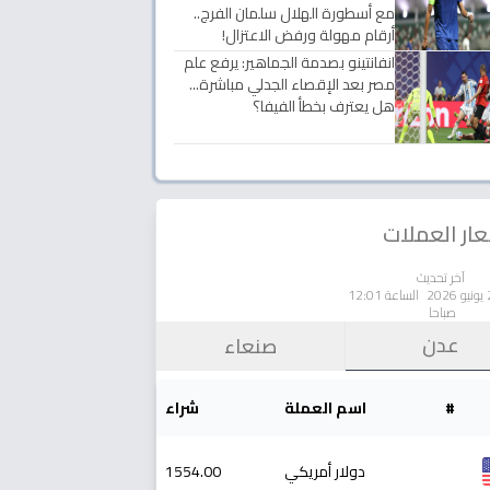
مع أسطورة الهلال سلمان الفرج..
أرقام مهولة ورفض الاعتزال!
انفانتينو بصدمة الجماهير: يرفع علم
مصر بعد الإقصاء الجدلي مباشرة...
هل يعترف بخطأ الفيفا؟
ار العملات
آخر تحديث
الساعة 12:01
صباحا
عدن
صنعاء
#
اسم العملة
شراء
دولار أمريكي
1554.00