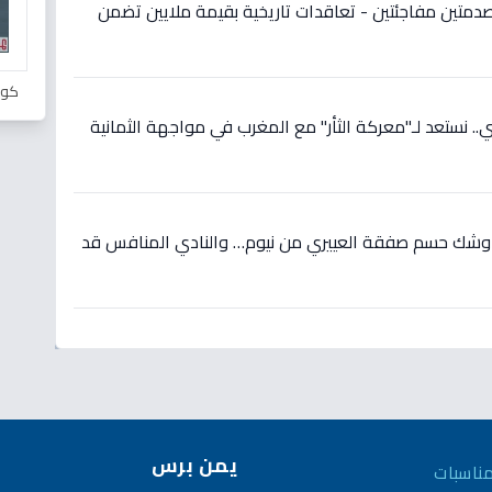
دمتين مفاجئتين - تعاقدات تاريخية بقيمة ملايين تضمن
كور
 نستعد لـ"معركة الثأر" مع المغرب في مواجهة الثمانية
 وشك حسم صفقة العييري من نيوم… والنادي المنافس قد
يمن برس
ناسبات