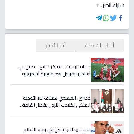
شارك الخبر
أخبار ذات صلة
آخر الأخبار
لحظة تاريخية.. المركز الرابع لـ صلاح في
أساطير ليفربول بعد مسيرة أسطورية
ستستمر للأجيال!
حصري: العيسوي يكشف سر التوجيه
الملكي لمُنتخب الأردن لِقصار القامة…
ويربطه بأحلام كأس العالم بالمغرب!
عاجل: رونالدو يصرخ في وجه الإعلام