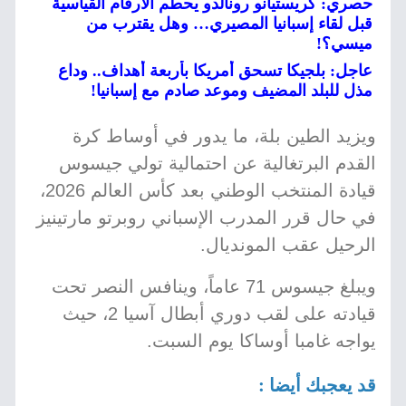
حصري: كريستيانو رونالدو يحطم الأرقام القياسية
قبل لقاء إسبانيا المصيري… وهل يقترب من
ميسي؟!
عاجل: بلجيكا تسحق أمريكا بأربعة أهداف.. وداع
مذل للبلد المضيف وموعد صادم مع إسبانيا!
ويزيد الطين بلة، ما يدور في أوساط كرة
القدم البرتغالية عن احتمالية تولي جيسوس
قيادة المنتخب الوطني بعد كأس العالم 2026،
في حال قرر المدرب الإسباني روبرتو مارتينيز
الرحيل عقب المونديال.
ويبلغ جيسوس 71 عاماً، وينافس النصر تحت
قيادته على لقب دوري أبطال آسيا 2، حيث
يواجه غامبا أوساكا يوم السبت.
قد يعجبك أيضا :