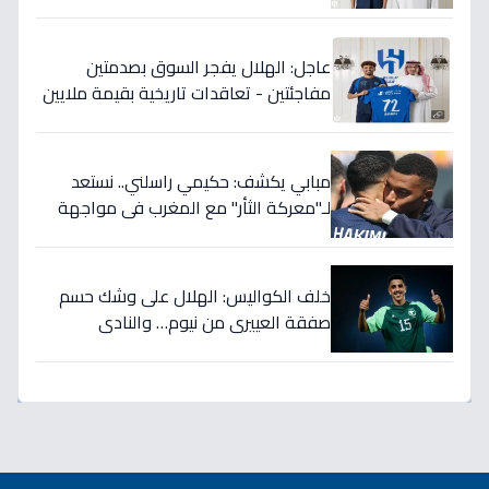
الدوري 5 سنوات!
عاجل: الهلال يفجر السوق بصدمتين
مفاجئتين - تعاقدات تاريخية بقيمة ملايين
تضمن بطولات الموسم الجديد!
مبابي يكشف: حكيمي راسلني.. نستعد
لـ"معركة الثأر" مع المغرب في مواجهة
الثمانية بكأس العالم!
خلف الكواليس: الهلال على وشك حسم
صفقة العييري من نيوم… والنادي
المنافس قد يخسر المعركة!