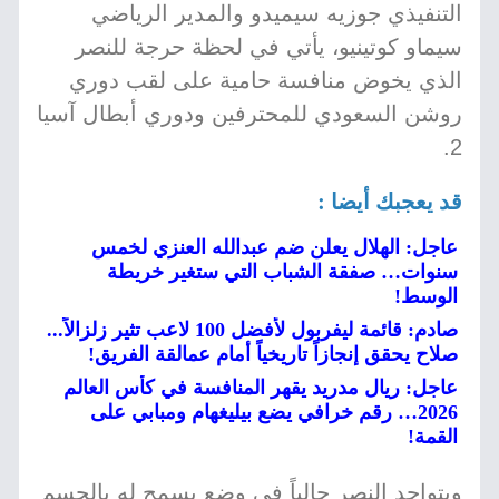
التنفيذي جوزيه سيميدو والمدير الرياضي
سيماو كوتينيو، يأتي في لحظة حرجة للنصر
الذي يخوض منافسة حامية على لقب دوري
روشن السعودي للمحترفين ودوري أبطال آسيا
2.
قد يعجبك أيضا :
عاجل: الهلال يعلن ضم عبدالله العنزي لخمس
سنوات… صفقة الشباب التي ستغير خريطة
الوسط!
صادم: قائمة ليفربول لأفضل 100 لاعب تثير زلزالاً...
صلاح يحقق إنجازاً تاريخياً أمام عمالقة الفريق!
عاجل: ريال مدريد يقهر المنافسة في كأس العالم
2026… رقم خرافي يضع بيليغهام ومبابي على
القمة!
ويتواجد النصر حالياً في وضع يسمح له بالحسم