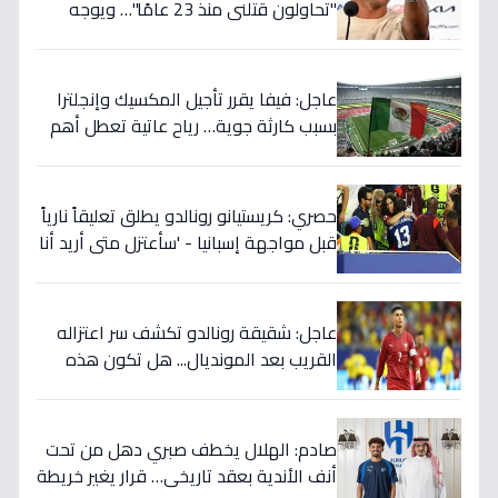
"تحاولون قتلني منذ 23 عامًا"… ويوجه
صدمة بالتهديد الخطير قبل معركة إسبانيا
الحاسمة!
عاجل: فيفا يقرر تأجيل المكسيك وإنجلترا
بسبب كارثة جوية… رياح عاتية تعطل أهم
مباريات العالم
حصري: كريستيانو رونالدو يطلق تعليقاً نارياً
قبل مواجهة إسبانيا - 'سأعتزل متى أريد أنا
وليس أنتم… نهاية عصر؟'
عاجل: شقيقة رونالدو تكشف سر اعتزاله
القريب بعد المونديال... هل تكون هذه
رقصته الأخيرة بالفعل؟
صادم: الهلال يخطف صبري دهل من تحت
أنف الأندية بعقد تاريخي… قرار يغير خريطة