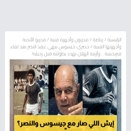
الرئيسية
/
رياضة
/
مدربون وأجهزة فنية
/
مدربو الأندية
وأجهزتها الفنية
/
حصري: جيسوس ينهي عقد النصر بعد لقاء
فنربخشة… وأزمة الهلال تهدد بطولته قبل رحيله!