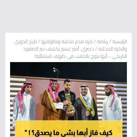
الرئيسية
/
رياضة
/
كرة قدم محلية وبطولاتها
/
تاريخ الدوري
والكرة المحلية
/
حصري: أمير عسير يكشف سر الصعود
التاريخي - أبها يتوج بالذهب في ظروف استثنائية!