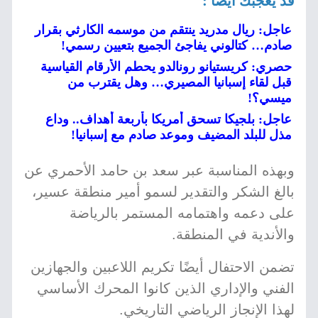
قد يعجبك أيضا :
عاجل: ريال مدريد ينتقم من موسمه الكارثي بقرار
صادم… كتالوني يفاجئ الجميع بتعيين رسمي!
حصري: كريستيانو رونالدو يحطم الأرقام القياسية
قبل لقاء إسبانيا المصيري… وهل يقترب من
ميسي؟!
عاجل: بلجيكا تسحق أمريكا بأربعة أهداف.. وداع
مذل للبلد المضيف وموعد صادم مع إسبانيا!
وبهذه المناسبة عبر سعد بن حامد الأحمري عن
بالغ الشكر والتقدير لسمو أمير منطقة عسير،
على دعمه واهتمامه المستمر بالرياضة
والأندية في المنطقة.
تضمن الاحتفال أيضًا تكريم اللاعبين والجهازين
الفني والإداري الذين كانوا المحرك الأساسي
لهذا الإنجاز الرياضي التاريخي.