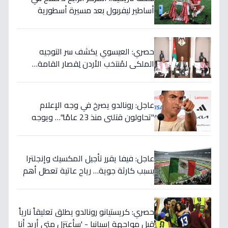
أساطير ليفربول بعد مسيرة أسطورية
ستستمر للأجيال!
حصري: العيسوي يكشف سر التوجيه
الملكي لمُنتخب الأردن لِقصار القامة…
ويربطه بأحلام كأس العالم بالمغرب!
عاجل: رونالدو يصرخ في وجه الإعلام
"تحاولون قتلني منذ 23 عامًا"… ويوجه
صدمة بالتهديد الخطير قبل معركة إسبانيا
الحاسمة!
عاجل: فيفا يقرر تأجيل المكسيك وإنجلترا
بسبب كارثة جوية… رياح عاتية تعطل أهم
مباريات العالم
حصري: كريستيانو رونالدو يطلق تعليقاً نارياً
قبل مواجهة إسبانيا - 'سأعتزل متى أريد أنا