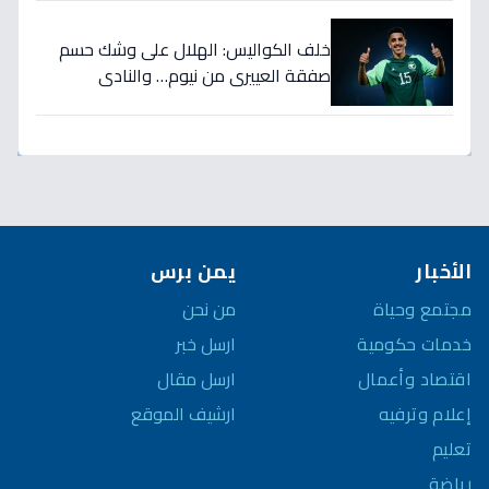
خلف الكواليس: الهلال على وشك حسم
صفقة العييري من نيوم… والنادي
المنافس قد يخسر المعركة!
الأخبار
يمن برس
مجتمع وحياة
من نحن
خدمات حكومية
ارسل خبر
اقتصاد وأعمال
ارسل مقال
إعلام وترفيه
ارشيف الموقع
تعليم
رياضة