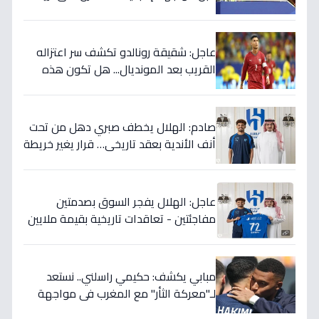
وليس أنتم… نهاية عصر؟'
عاجل: شقيقة رونالدو تكشف سر اعتزاله
القريب بعد المونديال... هل تكون هذه
رقصته الأخيرة بالفعل؟
صادم: الهلال يخطف صبري دهل من تحت
أنف الأندية بعقد تاريخي… قرار يغير خريطة
الدوري 5 سنوات!
عاجل: الهلال يفجر السوق بصدمتين
مفاجئتين - تعاقدات تاريخية بقيمة ملايين
تضمن بطولات الموسم الجديد!
مبابي يكشف: حكيمي راسلني.. نستعد
لـ"معركة الثأر" مع المغرب في مواجهة
الثمانية بكأس العالم!