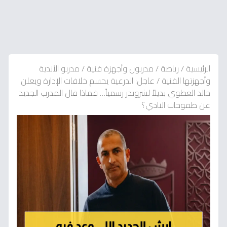
الرئيسية
/
رياضة
/
مدربون وأجهزة فنية
/
مدربو الأندية
وأجهزتها الفنية
/
عاجل: الدرعية يحسم خلافات الإدارة ويعلن
خالد العطوي بديلاً لشرويدر رسمياً… فماذا قال المدرب الجديد
عن طموحات النادي؟