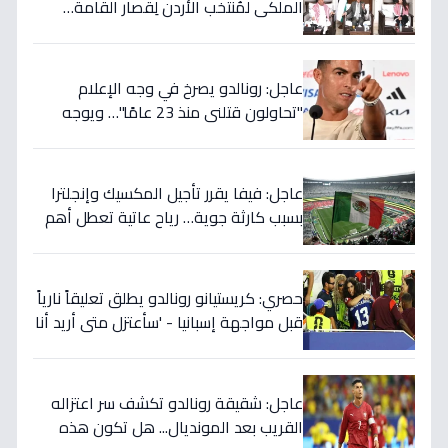
الملكي لمُنتخب الأردن لِقصار القامة…
ويربطه بأحلام كأس العالم بالمغرب!
عاجل: رونالدو يصرخ في وجه الإعلام
"تحاولون قتلني منذ 23 عامًا"… ويوجه
صدمة بالتهديد الخطير قبل معركة إسبانيا
الحاسمة!
عاجل: فيفا يقرر تأجيل المكسيك وإنجلترا
بسبب كارثة جوية… رياح عاتية تعطل أهم
مباريات العالم
حصري: كريستيانو رونالدو يطلق تعليقاً نارياً
قبل مواجهة إسبانيا - 'سأعتزل متى أريد أنا
وليس أنتم… نهاية عصر؟'
عاجل: شقيقة رونالدو تكشف سر اعتزاله
القريب بعد المونديال... هل تكون هذه