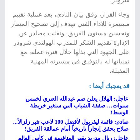
شرودر.
وجاء القرار، وفق بيان النادي، بعد عملية تقييم
مستمرة للأداء الفني تهدف إلى تصحيح المسار
وتحسين مستوى الفريق. ونقلت مصادر عن
الإدارة تقديم الشكر للمدرب الهولندي شرودر
على الجهود التي بذلها خلال فترة عمله، مع
تمنياتها له بالتوفيق في مسيرته المهنية
المقبلة.
قد يعجبك أيضا :
عاجل: الهلال يعلن ضم عبدالله العنزي لخمس
سنوات… صفقة الشباب التي ستغير خريطة
الوسط!
صادم: قائمة ليفربول لأفضل 100 لاعب تثير زلزالاً...
صلاح يحقق إنجازاً تاريخياً أمام عمالقة الفريق!
عاجل: ريال مدريد يقهر المنافسة في كأس العالم