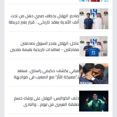
رقصته الأخيرة بالفعل؟
صادم: الهلال يخطف صبري دهل من تحت
أنف الأندية بعقد تاريخي… قرار يغير خريطة
الدوري 5 سنوات!
عاجل: الهلال يفجر السوق بصدمتين
مفاجئتين - تعاقدات تاريخية بقيمة ملايين
تضمن بطولات الموسم الجديد!
مبابي يكشف: حكيمي راسلني.. نستعد
لـ"معركة الثأر" مع المغرب في مواجهة
الثمانية بكأس العالم!
خلف الكواليس: الهلال على وشك حسم
صفقة العييري من نيوم… والنادي
المنافس قد يخسر المعركة!