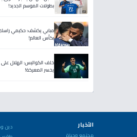
بطولات الموسم الجديد!
مبابي يكشف: حكيمي راسلني..
بكأس العالم!
خلف الكواليس: الهلال على
يخسر المعركة!
الأخبار
دين وم
مجتمع وحياة
طقس و