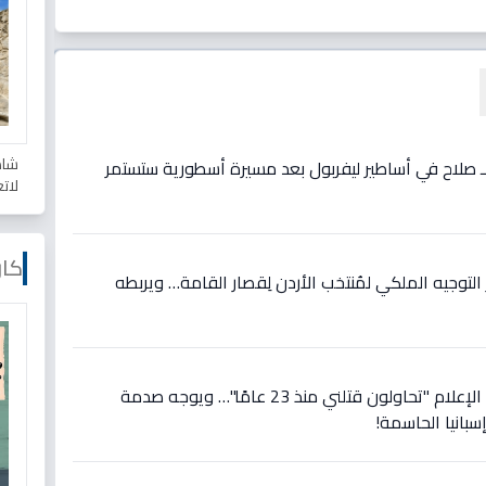
شاه
ع لـ صلاح في أساطير ليفربول بعد مسيرة أسطورية ستستمر
لات
كار
وجيه الملكي لمُنتخب الأردن لِقصار القامة… ويربطه
عاجل: رونالدو يصرخ في وجه الإعلام "تحاولون قتلني منذ 23 عامًا"… ويوجه صدمة
سبانيا الحاسمة!