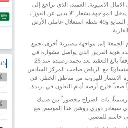
لآمال الآسيوية. العميد، الذي تراجع إلى
ادس برصيد 52 نقطة، يدخل المواجهة بشعار "لا بديل عن الفوز"،
بينما يحاول الاتفاق صاحب المركز السابع و49 نقطة استغلال عاملي الأرض
قارية.
وم الجمعة إلى مواجهة مصيرية أخرى تجمع
دد هوية الفريق الذي يواصل مشواره في
دوري المحترفين. يعيش ضمك موقفاً بالغ التعقيد بعد تجمد رصيده عند 26
كتا
تساويًا مع الرياض صاحب المركز السادس
ة الانتصار للهروب من مناطق الخطر. في
 صعباً خارج أرضه أمام التعاون في بريدة.
 رسمياً، بات الصراح محصوراً بين ضمك
لذي سيغادر دوري روشن هذا الموسم، مع
ى حاسم للمصير.