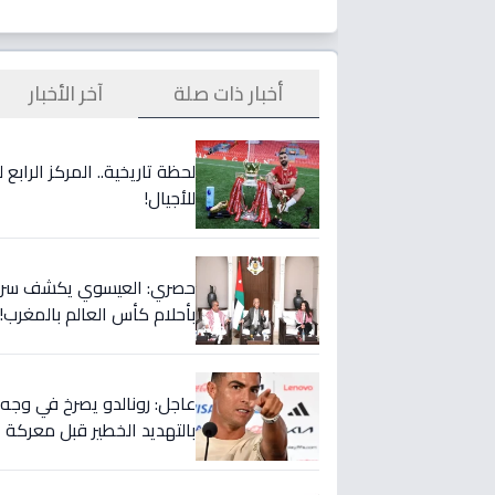
أخبار ذات صلة
آخر الأخبار
لحظة تاريخية.. المركز الراب
للأجيال!
حصري: العيسوي يكشف سر الت
بأحلام كأس العالم بالمغرب!
بالتهديد الخطير قبل معركة إ