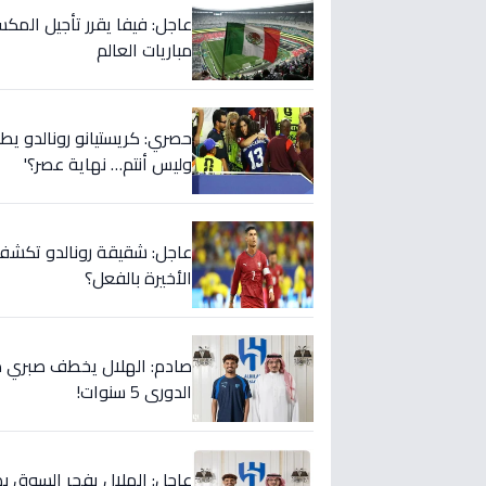
عاجل: فيفا يقرر تأجيل المك
مباريات العالم
حصري: كريستيانو رونالدو يطلق
وليس أنتم… نهاية عصر؟'
عاجل: شقيقة رونالدو تكشف س
الأخيرة بالفعل؟
صادم: الهلال يخطف صبري ده
الدوري 5 سنوات!
عاجل: الهلال يفجر السوق بص