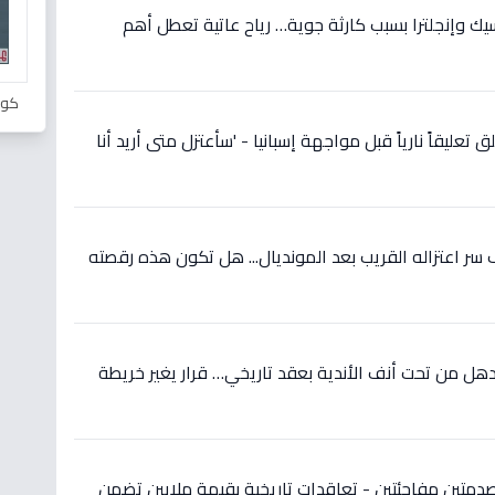
سيك وإنجلترا بسبب كارثة جوية… رياح عاتية تعطل أهم
كور
 تعليقاً نارياً قبل مواجهة إسبانيا - 'سأعتزل متى أريد أنا
ر اعتزاله القريب بعد المونديال... هل تكون هذه رقصته
ل من تحت أنف الأندية بعقد تاريخي… قرار يغير خريطة
دمتين مفاجئتين - تعاقدات تاريخية بقيمة ملايين تضمن