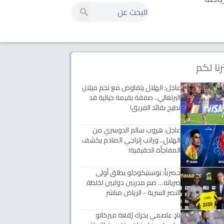
رنا لكم
عاجل: الهلال يتفاوض مع نجم ميلان
البرتغالي.. صفقة بقيمة خيالية قد
تطيح بقائد الفريق!
عاجل: هروب سالم الدوسري من
الهلال.. وراتب إنزاجي الصادم يكشف
المفاجأة الحقيقية!
حصرياً: بوستيكوجلو يطلق أولى
ضرباته… ضم مدربين دوليين لخلطة
النصر السرية - الرياض مباشر
نادٍ عاصمي يحرك رُقعة ميركاتو