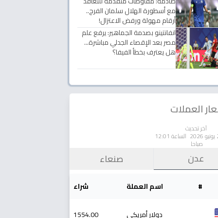
صادمة: مفاوضات متقدمة للتعاقد
مع أسطورة الهلال سلمان الفرج..
أرقام مهولة ورفض الاعتزال!
انفانتينو بصدمة الجماهير: يرفع علم
مصر بعد الإقصاء الجدلي مباشرة...
هل يعترف بخطأ الفيفا؟
ار العملات
آخر تحديث
الساعة 12:01
صباحا
عدن
صنعاء
#
اسم العملة
شراء
دولار أمريكي
1554.00