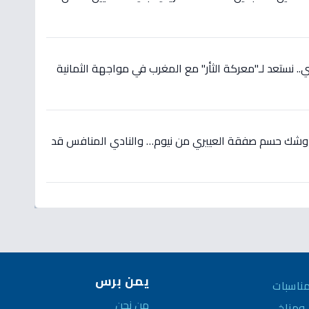
 نستعد لـ"معركة الثأر" مع المغرب في مواجهة الثمانية
 وشك حسم صفقة العييري من نيوم… والنادي المنافس قد
يمن برس
ناسبات
من نحن
مناخ