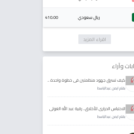
ريال سعودي
410.00
اقراء المزيد
بات وآراء
كيف تسرق جهود منظمتين في خطوة واحدة ..
الأجابة لدى رقية عبد الله الغولي وغدير طيره
بقلم ايمن عبدالباسط
الاحتباس الحراري للأخلاق.. رقية عبد الله الغولي
وغدير طيره نموذجا
بقلم ايمن عبدالباسط