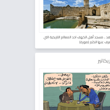
د .. مسجد أهل الكهف احد المعالم التاريخية التي
عرف عنها الكثير (صورة)
يكاتير