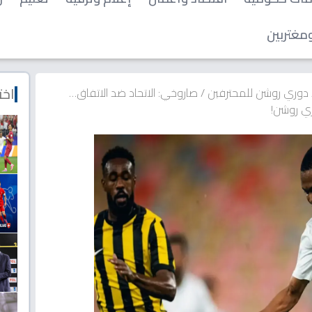
مغتربين
اخت
دوري روشن للمحترفين
/
صاروخي: الاتحاد ضد الاتفاق…
ري روشن!