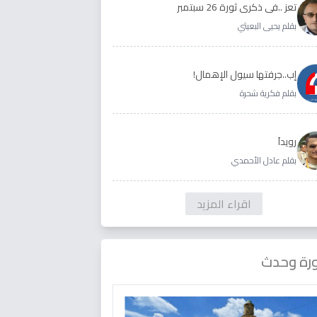
تعز ..في ذكرى ثورة 26 سبتمبر
بقلم يحيى البعيثي
إب..جرفتها سيول الإهمال!
بقلم فكرية شحرة
رويداَ
بقلم عادل الأحمدي
اقراء المزيد
رة وحدث