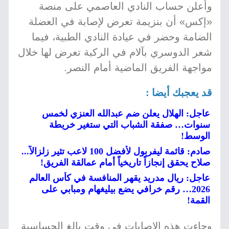
وأعلن حساب النادي العاصمي على منصة
«إكس» أن بنزيمة تعرض لإصابة في العضلة
الضامة وحضر في عيادة النادي الطبية، فيما
شعر الدوسري بآلام في الركبة تعرض لها خلال
مواجهة الفريق الماضية أمام النصر.
قد يعجبك أيضا :
عاجل: الهلال يعلن ضم عبدالله العنزي لخمس
سنوات… صفقة الشباب التي ستغير خريطة
الوسط!
صادم: قائمة ليفربول لأفضل 100 لاعب تثير زلزالاً...
صلاح يحقق إنجازاً تاريخياً أمام عمالقة الفريق!
عاجل: ريال مدريد يقهر المنافسة في كأس العالم
2026… رقم خرافي يضع بيليغهام ومبابي على
القمة!
وجاءت هذه الإصابات في وقت بالغ الحساسية