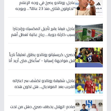
عاجل: رونالدو يصرخ في وجه الإعلام
"تحاولون قتلني منذ 23 عامًا"… ويوجه
صدمة بالتهديد الخطير قبل معركة إسبانيا
الحاسمة!
عاجل: فيفا يقرر تأجيل المكسيك وإنجلترا
بسبب كارثة جوية… رياح عاتية تعطل أهم
مباريات العالم
حصري: كريستيانو رونالدو يطلق تعليقاً نارياً
قبل مواجهة إسبانيا - 'سأعتزل متى أريد أنا
وليس أنتم… نهاية عصر؟'
عاجل: شقيقة رونالدو تكشف سر اعتزاله
القريب بعد المونديال... هل تكون هذه
رقصته الأخيرة بالفعل؟
صادم: الهلال يخطف صبري دهل من تحت