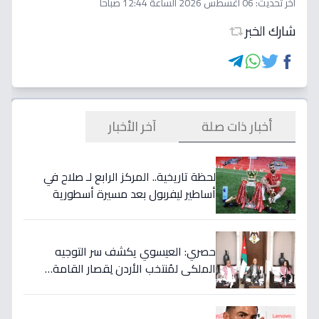
اخر تحديث:
06 أغسطس 2026 الساعة 12:44 صباحاً
شارك الخبر
أخبار ذات صلة
آخر الأخبار
لحظة تاريخية.. المركز الرابع لـ صلاح في
أساطير ليفربول بعد مسيرة أسطورية
ستستمر للأجيال!
حصري: العيسوي يكشف سر التوجيه
الملكي لمُنتخب الأردن لِقصار القامة…
ويربطه بأحلام كأس العالم بالمغرب!