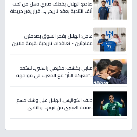
صادم: الهلال يخطف صبري دهل من تحت
أنف الأندية بعقد تاريخي… قرار يغير خريطة
الدوري 5 سنوات!
عاجل: الهلال يفجر السوق بصدمتين
مفاجئتين - تعاقدات تاريخية بقيمة ملايين
تضمن بطولات الموسم الجديد!
مبابي يكشف: حكيمي راسلني.. نستعد
لـ"معركة الثأر" مع المغرب في مواجهة
الثمانية بكأس العالم!
خلف الكواليس: الهلال على وشك حسم
صفقة العييري من نيوم… والنادي
المنافس قد يخسر المعركة!