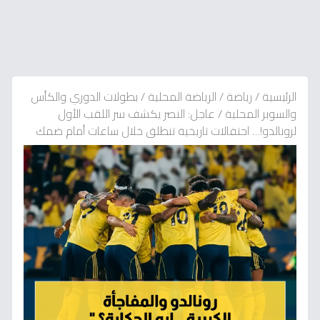
الرئيسية
/
رياضة
/
الرياضة المحلية
/
بطولات الدوري والكأس
والسوبر المحلية
/
عاجل: النصر يكشف سر اللقب الأول
لرونالدو!… احتفالات تاريخية تنطلق خلال ساعات أمام ضمك