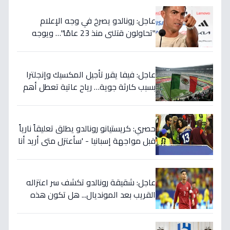
عاجل: رونالدو يصرخ في وجه الإعلام
"تحاولون قتلني منذ 23 عامًا"… ويوجه
صدمة بالتهديد الخطير قبل معركة إسبانيا
الحاسمة!
عاجل: فيفا يقرر تأجيل المكسيك وإنجلترا
بسبب كارثة جوية… رياح عاتية تعطل أهم
مباريات العالم
حصري: كريستيانو رونالدو يطلق تعليقاً نارياً
قبل مواجهة إسبانيا - 'سأعتزل متى أريد أنا
وليس أنتم… نهاية عصر؟'
عاجل: شقيقة رونالدو تكشف سر اعتزاله
القريب بعد المونديال... هل تكون هذه
رقصته الأخيرة بالفعل؟