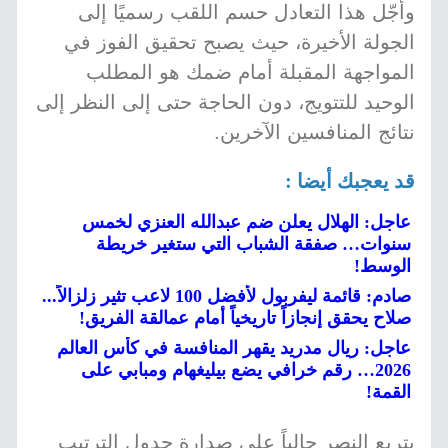
وأجّل هذا التعادل حسم اللقب رسميًا إلى
الجولة الأخيرة، حيث يصبح تحقيق الفوز في
المواجهة المقبلة أمام ضمك هو المطلب
الوحيد للتتويج، دون الحاجة حتى إلى النظر إلى
نتائج المنافسين الآخرين.
قد يعجبك أيضا :
عاجل: الهلال يعلن ضم عبدالله العنزي لخمس
سنوات… صفقة الشباب التي ستغير خريطة
الوسط!
صادم: قائمة ليفربول لأفضل 100 لاعب تثير زلزالاً...
صلاح يحقق إنجازاً تاريخياً أمام عمالقة الفريق!
عاجل: ريال مدريد يقهر المنافسة في كأس العالم
2026… رقم خرافي يضع بيليغهام ومبابي على
القمة!
يتربع النصر حالياً على صدارة جدول الترتيب