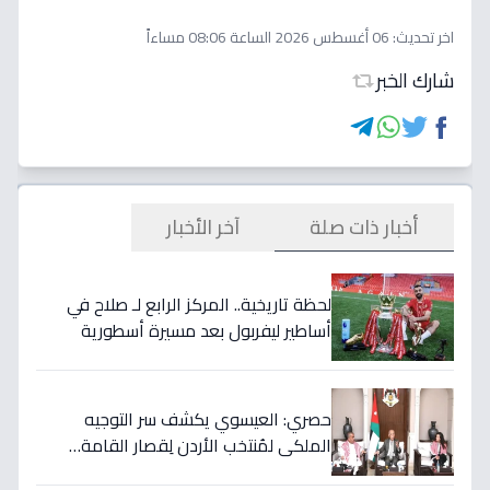
اخر تحديث:
06 أغسطس 2026 الساعة 08:06 مساءاً
شارك الخبر
أخبار ذات صلة
آخر الأخبار
لحظة تاريخية.. المركز الرابع لـ صلاح في
أساطير ليفربول بعد مسيرة أسطورية
ستستمر للأجيال!
حصري: العيسوي يكشف سر التوجيه
الملكي لمُنتخب الأردن لِقصار القامة…
ويربطه بأحلام كأس العالم بالمغرب!