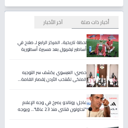
أخبار ذات صلة
آخر الأخبار
لحظة تاريخية.. المركز الرابع لـ صلاح في
أساطير ليفربول بعد مسيرة أسطورية
ستستمر للأجيال!
حصري: العيسوي يكشف سر التوجيه
الملكي لمُنتخب الأردن لِقصار القامة…
ويربطه بأحلام كأس العالم بالمغرب!
عاجل: رونالدو يصرخ في وجه الإعلام
"تحاولون قتلني منذ 23 عامًا"… ويوجه
صدمة بالتهديد الخطير قبل معركة إسبانيا
الحاسمة!