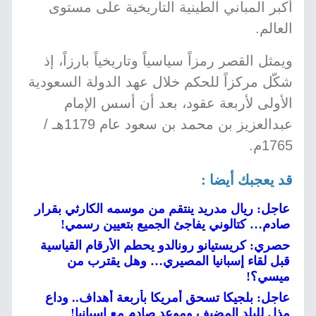
أكبر المباني الطينية التاريخية على مستوى
العالم.
ويمثل القصر رمزاً سياسياً وتاريخياً بارزاً، إذ
شكّل مركزاً للحكم خلال عهد الدولة السعودية
الأولى لأربعة عقود، بعد أن أسس الإمام
عبدالعزيز بن محمد بن سعود عام 1179هـ /
1765م.
قد يعجبك أيضا :
عاجل: ريال مدريد ينتقم من موسمه الكارثي بقرار
صادم… كتالوني يفاجئ الجميع بتعيين رسمي!
حصري: كريستيانو رونالدو يحطم الأرقام القياسية
قبل لقاء إسبانيا المصيري… وهل يقترب من
ميسي؟!
عاجل: بلجيكا تسحق أمريكا بأربعة أهداف.. وداع
مذل للبلد المضيف وموعد صادم مع إسبانيا!