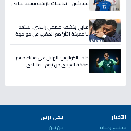
مفاجئتين - تعاقدات تاريخية بقيمة ملايين
تضمن بطولات الموسم الجديد!
مبابي يكشف: حكيمي راسلني.. نستعد
لـ"معركة الثأر" مع المغرب في مواجهة
الثمانية بكأس العالم!
خلف الكواليس: الهلال على وشك حسم
صفقة العييري من نيوم… والنادي
المنافس قد يخسر المعركة!
الأخبار
يمن برس
مجتمع وحياة
من نحن