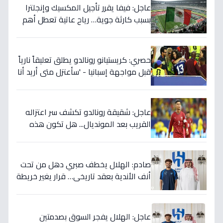
عاجل: فيفا يقرر تأجيل المكسيك وإنجلترا
بسبب كارثة جوية… رياح عاتية تعطل أهم
مباريات العالم
حصري: كريستيانو رونالدو يطلق تعليقاً نارياً
قبل مواجهة إسبانيا - 'سأعتزل متى أريد أنا
وليس أنتم… نهاية عصر؟'
عاجل: شقيقة رونالدو تكشف سر اعتزاله
القريب بعد المونديال... هل تكون هذه
رقصته الأخيرة بالفعل؟
صادم: الهلال يخطف صبري دهل من تحت
أنف الأندية بعقد تاريخي… قرار يغير خريطة
الدوري 5 سنوات!
عاجل: الهلال يفجر السوق بصدمتين