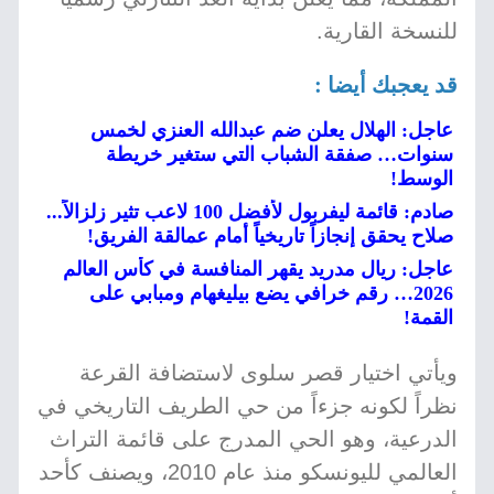
للنسخة القارية.
قد يعجبك أيضا :
عاجل: الهلال يعلن ضم عبدالله العنزي لخمس
سنوات… صفقة الشباب التي ستغير خريطة
الوسط!
صادم: قائمة ليفربول لأفضل 100 لاعب تثير زلزالاً...
صلاح يحقق إنجازاً تاريخياً أمام عمالقة الفريق!
عاجل: ريال مدريد يقهر المنافسة في كأس العالم
2026… رقم خرافي يضع بيليغهام ومبابي على
القمة!
ويأتي اختيار قصر سلوى لاستضافة القرعة
نظراً لكونه جزءاً من حي الطريف التاريخي في
الدرعية، وهو الحي المدرج على قائمة التراث
العالمي لليونسكو منذ عام 2010، ويصنف كأحد