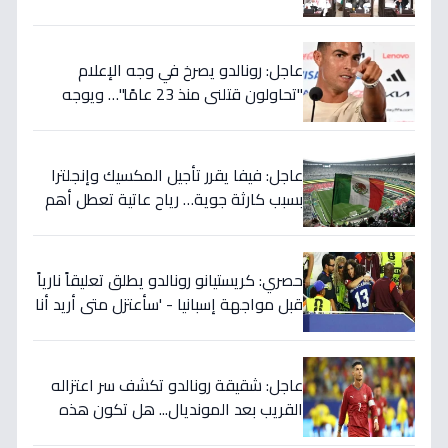
ويربطه بأحلام كأس العالم بالمغرب!
عاجل: رونالدو يصرخ في وجه الإعلام
"تحاولون قتلني منذ 23 عامًا"… ويوجه
صدمة بالتهديد الخطير قبل معركة إسبانيا
الحاسمة!
عاجل: فيفا يقرر تأجيل المكسيك وإنجلترا
بسبب كارثة جوية… رياح عاتية تعطل أهم
مباريات العالم
حصري: كريستيانو رونالدو يطلق تعليقاً نارياً
قبل مواجهة إسبانيا - 'سأعتزل متى أريد أنا
وليس أنتم… نهاية عصر؟'
عاجل: شقيقة رونالدو تكشف سر اعتزاله
القريب بعد المونديال... هل تكون هذه
رقصته الأخيرة بالفعل؟