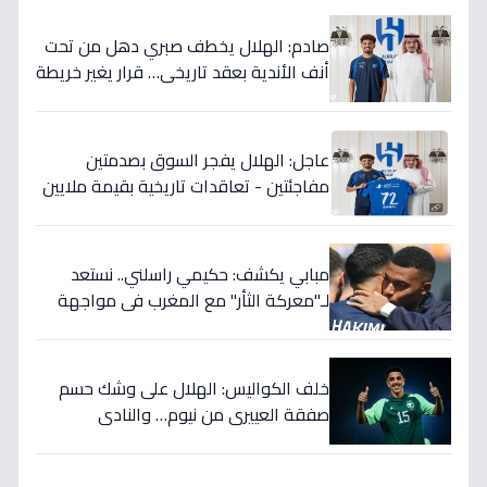
صادم: الهلال يخطف صبري دهل من تحت
أنف الأندية بعقد تاريخي… قرار يغير خريطة
الدوري 5 سنوات!
عاجل: الهلال يفجر السوق بصدمتين
مفاجئتين - تعاقدات تاريخية بقيمة ملايين
تضمن بطولات الموسم الجديد!
مبابي يكشف: حكيمي راسلني.. نستعد
لـ"معركة الثأر" مع المغرب في مواجهة
الثمانية بكأس العالم!
خلف الكواليس: الهلال على وشك حسم
صفقة العييري من نيوم… والنادي
المنافس قد يخسر المعركة!