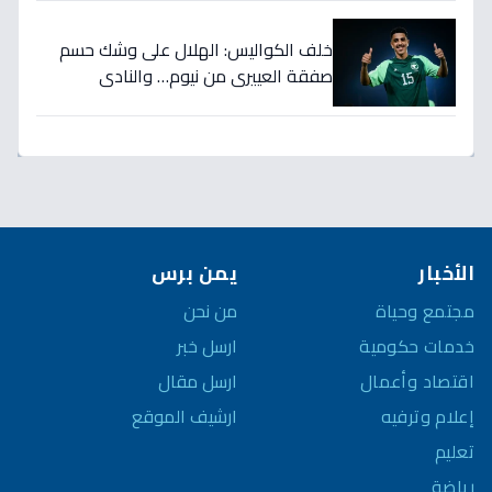
خلف الكواليس: الهلال على وشك حسم
صفقة العييري من نيوم… والنادي
المنافس قد يخسر المعركة!
الأخبار
يمن برس
مجتمع وحياة
من نحن
خدمات حكومية
ارسل خبر
اقتصاد وأعمال
ارسل مقال
إعلام وترفيه
ارشيف الموقع
تعليم
رياضة