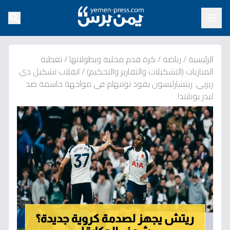
الرئيسية
/
رياضة
/
كرة قدم محلية وبطولاتها
/
تغطية
المباريات (التشكيلات والتقارير والتحكيم)
/
انقلاب تشكيل دي
زيربي: ريتشارليسون يقود توتنهام في مواجهة حاسمة ضد
ليدز يونايتد!