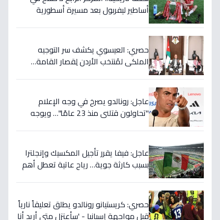
أساطير ليفربول بعد مسيرة أسطورية
ستستمر للأجيال!
حصري: العيسوي يكشف سر التوجيه
الملكي لمُنتخب الأردن لِقصار القامة…
ويربطه بأحلام كأس العالم بالمغرب!
عاجل: رونالدو يصرخ في وجه الإعلام
"تحاولون قتلني منذ 23 عامًا"… ويوجه
صدمة بالتهديد الخطير قبل معركة إسبانيا
الحاسمة!
عاجل: فيفا يقرر تأجيل المكسيك وإنجلترا
بسبب كارثة جوية… رياح عاتية تعطل أهم
مباريات العالم
حصري: كريستيانو رونالدو يطلق تعليقاً نارياً
قبل مواجهة إسبانيا - 'سأعتزل متى أريد أنا