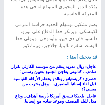
يؤكد الدور المحوري المتوقع له في هذه
المعركة الحاسمة.
يضم تشكيل توتنهام الجديد حراسة المرمى
لكينسكي، ويرتكز خط الدفاع على بورو،
دانسو، فان دي فين، وأودوجي. ويتولى خط
الوسط شقره بالينيا، جالاجير، وبينتانكور.
قد يعجبك أيضا :
عاجل: ريال مدريد ينتقم من موسمه الكارثي بقرار
صادم… كتالوني يفاجئ الجميع بتعيين رسمي!
حصري: كريستيانو رونالدو يحطم الأرقام القياسية
قبل لقاء إسبانيا المصيري… وهل يقترب من
ميسي؟!
عاجل: بلجيكا تسحق أمريكا بأربعة أهداف.. وداع
مذل للبلد المضيف وموعد صادم مع إسبانيا!