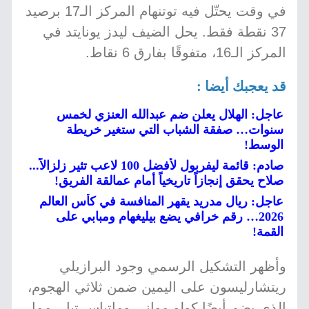
في وقت يحتّل فيه توتنهام المركز الـ17 برصيد
37 نقطة فقط. يحل الضيف ليدز يونايتد في
المركز الـ16، متفوقًا بفارق 6 نقاط.
قد يعجبك أيضا :
عاجل: الهلال يعلن ضم عبدالله العنزي لخمس
سنوات… صفقة الشباب التي ستغير خريطة
الوسط!
صادم: قائمة ليفربول لأفضل 100 لاعب تثير زلزالاً...
صلاح يحقق إنجازاً تاريخياً أمام عمالقة الفريق!
عاجل: ريال مدريد يقهر المنافسة في كأس العالم
2026… رقم خرافي يضع بيليغهام ومبابي على
القمة!
وأظهر التشكيل الرسمي وجود البرازيلي
ريتشارليسون على اليمين ضمن ثلاثي الهجوم،
الذي يضم أيضًا كولو مواني وماتياس تيل، مما