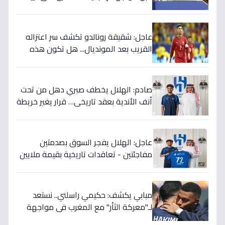
وليس أنتم… نهاية عصر؟'
عاجل: شقيقة رونالدو تكشف سر اعتزاله
القريب بعد المونديال... هل تكون هذه
رقصته الأخيرة بالفعل؟
صادم: الهلال يخطف صبري دهل من تحت
أنف الأندية بعقد تاريخي… قرار يغير خريطة
الدوري 5 سنوات!
عاجل: الهلال يفجر السوق بصدمتين
مفاجئتين - تعاقدات تاريخية بقيمة ملايين
تضمن بطولات الموسم الجديد!
مبابي يكشف: حكيمي راسلني.. نستعد
لـ"معركة الثأر" مع المغرب في مواجهة
الثمانية بكأس العالم!